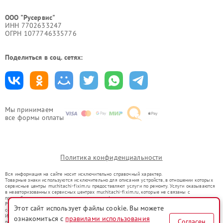
ООО "Русервис"
ИНН 7702633247
ОГРН 1077746335776
Поделиться в соц. сетях:
Мы принимаем
все формы оплаты
Политика конфиденциальности
Вся информация на сайте носит исключительно справочный характер.
Товарные знаки используются исключительно для описания устройств, в отношении которых
сервисные центры mur.hitachi-fixim.ru предоставляют услуги по ремонту. Услуги оказываются
в неавторизованных сервисных центрах mur.hitachi-fixim.ru, которые не связаны с
правообладателями товарных знаков или их официальными представителями.
Ремонт осуществляется для устройств, уже введенных в гражданский оборот в соответствии
Этот сайт использует файлы cookie. Вы можете
со статьей 1487 ГК РФ.
Использование товарных знаков не преследует цели индивидуализации услуг или введения
ознакомиться с
правилами использования
Согласен
потребителей в заблуждение, а служит для информирования о предоставляемых услугах по