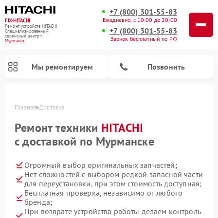
+7 (800) 301-55-83
Ежедневно, с 10:00 до 20:00
FIX-HITACHI
Ремонт устройств HITACHI
+7 (800) 301-55-83
Специализированный
cервисный центр г.
Звонок бесплатный по РФ
Мурманск
Мы ремонтируем
Позвонить
Главная
Доставка
Ремонт техники
HITACHI
с доставкой по Мурманске
Огромный выбор оригинальных запчастей;
Нет сложностей с выбором редкой запасной части
для переустановки, при этом стоимость доступная;
Бесплатная проверка, независимо от любого
Ремонт систем хранения данных HITACHI
Ремонт кондиционеров HITACHI
Ремонт стиральных машин HITACHI
Ремонт морозильных камер HITACHI
Ремонт сушильных машин HITACHI
Ремонт варочных панелей HITACHI
Ремонт посудомоечных машин HITACHI
Ремонт снегоуборщиков HITACHI
Ремонт водонагревателей HITACHI
бренда;
При возврате устройства работы делаем контроль