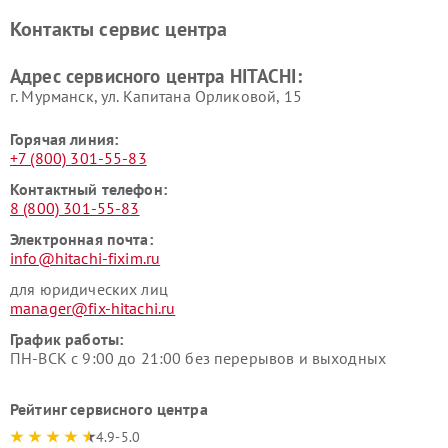
Ремонт систем хранения
Ремонт снегоуборщиков
Контакты сервис центра
данных HITACHI
HITACHI
Ремонт варочных панелей
Ремонт водонагревателей
Адрес сервисного центра HITACHI:
HITACHI
HITACHI
г. Мурманск, ул. Капитана Орликовой, 15
Горячая линия:
+7 (800) 301-55-83
Контактный телефон:
8 (800) 301-55-83
Электронная почта:
info@hitachi-fixim.ru
для юридических лиц
manager@fix-hitachi.ru
График работы:
ПН-ВСК с 9:00 до 21:00 без перерывов и выходных
Рейтинг сервисного центра
4.9-5.0