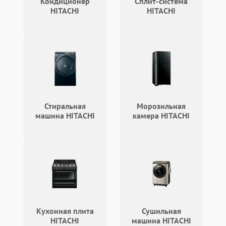
Кондиционер
Сплит-система
работе
HITACHI
HITACHI
Не включается
1000 ₽
Подробнее →
холодильник
Проблемы с системой
автоматической
1800 ₽
Подробнее →
разморозки
Стиральная
Морозильная
машина HITACHI
камера HITACHI
Кухонная плита
Сушильная
HITACHI
машина HITACHI