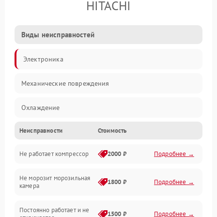
HITACHI
Виды неисправностей
Электроника
Механические повреждения
Охлаждение
Неисправности
Стоимость
Механика
Не работает компрессор
2000 ₽
Подробнее →
Электропитание
Не морозит морозильная
Дренаж
1800 ₽
Подробнее →
камера
Оттайка
Постоянно работает и не
1500 ₽
Подробнее →