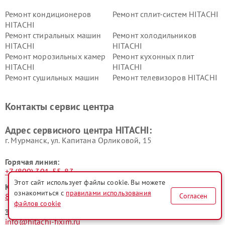
Ремонт кондиционеров
Ремонт сплит-систем HITACHI
HITACHI
Ремонт стиральных машин
Ремонт холодильников
HITACHI
HITACHI
Ремонт морозильных камер
Ремонт кухонных плит
HITACHI
HITACHI
Ремонт сушильных машин
Ремонт телевизоров HITACHI
HITACHI
Ремонт систем хранения
Ремонт снегоуборщиков
Контакты сервис центра
данных HITACHI
HITACHI
Ремонт варочных панелей
Ремонт водонагревателей
Адрес сервисного центра HITACHI:
HITACHI
HITACHI
г. Мурманск, ул. Капитана Орликовой, 15
Горячая линия:
+7 (800) 301-55-83
Этот сайт использует файлы cookie. Вы можете
Контактный телефон:
ознакомиться с
правилами использования
Согласен
8 (800) 301-55-83
файлов cookie
Электронная почта:
info@hitachi-fixim.ru