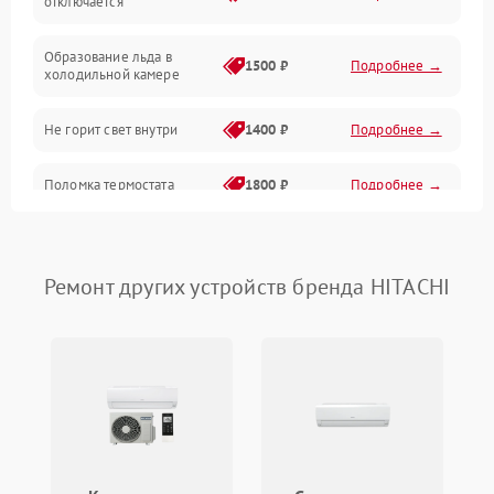
отключается
Программное обеспечение
Образование льда в
1500 ₽
Подробнее →
холодильной камере
Не горит свет внутри
1400 ₽
Подробнее →
Поломка термостата
1800 ₽
Подробнее →
Не работает вентилятор
1800 ₽
Подробнее →
Ремонт других устройств бренда HITACHI
Поломка системы No Frost
2600 ₽
Подробнее →
Образование конденсата
1800 ₽
Подробнее →
на стенках
Сбой в работе инвертора
2100 ₽
Подробнее →
Запах горелого при
2000 ₽
Подробнее →