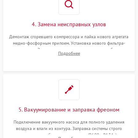
4. Замена неисправных узлов
Демонтаж сгоревшего компрессора и пайка нового агрегата
медно-фосфорным припоем. Установка нового фильтра-
осушителя. Замена изношенных вентиляторов обдува,
Подробнее
сломанных заслонок или поврежденных дверных петель.
5. Вакуумирование и заправка фреоном
Подключение вакуумного насоса для полного удаления
воздуха и влаги из контура. Заправка системы строго
дозированным объемом хладагента (R600a, R134a) по