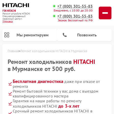
+7 (800) 301-55-83
Ежедневно, с 10:00 до 20:00
FIX-HITACHI
Ремонт устройств HITACHI
+7 (800) 301-55-83
Специализированный
cервисный центр г.
Звонок бесплатный по РФ
Мурманск
Мы ремонтируем
Позвонить
Главная
Ремонт холодильников HITACHI в Мурманске
Ремонт холодильников
HITACHI
в Мурманске от 500 руб.
Бесплатная диагностика
даже при отказе от
ремонта
Ремонт бытовой техники у вас дома с выездом
квалифицированного мастера
Гарантия на наши работы по ремонту
Ремонт кондиционеров HITACHI
Ремонт стиральных машин HITACHI
Ремонт снегоуборщиков HITACHI
Ремонт водонагревателей HITACHI
Ремонт систем хранения данных HITACHI
Ремонт морозильных камер HITACHI
Ремонт сушильных машин HITACHI
Ремонт варочных панелей HITACHI
Ремонт посудомоечных машин HITACHI
до 3-х лет
холодильников HITACHI
Срочный ремонт холодильников HITACHI в