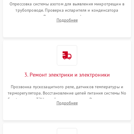
Опрессовка системы азотом для выявления микротрещин в
трубопроводе. Проверка испарителя и конденсатора
течеискателем. Демонтаж старого фильтра-осушителя и
Подробнее
продувка капиллярной трубки для устранения засоров.
3. Ремонт электрики и электроники
Прозвонка пускозащитного реле, датчиков температуры и
терморегулятора. Восстановление цепей питания системы No
Frost, включая ТЭН оттайки и вентилятор. Ремонт или замена
Подробнее
платы управления при сбоях алгоритмов.