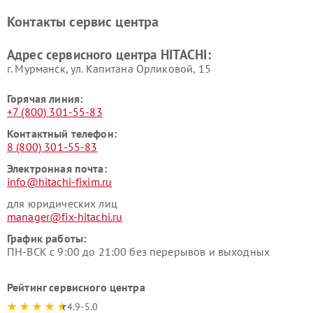
Ремонт систем хранения
Ремонт снегоуборщиков
Контакты сервис центра
данных HITACHI
HITACHI
Ремонт варочных панелей
Ремонт водонагревателей
Адрес сервисного центра HITACHI:
HITACHI
HITACHI
г. Мурманск, ул. Капитана Орликовой, 15
Горячая линия:
+7 (800) 301-55-83
Контактный телефон:
8 (800) 301-55-83
Электронная почта:
info@hitachi-fixim.ru
для юридических лиц
manager@fix-hitachi.ru
График работы:
ПН-ВСК с 9:00 до 21:00 без перерывов и выходных
Рейтинг сервисного центра
4.9-5.0