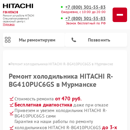
+7 (800) 301-55-83
Ежедневно, с 10:00 до 20:00
FIX-HITACHI
Ремонт устройств HITACHI
+7 (800) 301-55-83
Специализированный
cервисный центр г.
Звонок бесплатный по РФ
Мурманск
Мы ремонтируем
Позвонить
анске
Ремонт холодильника HITACHI R-BG410PUC6GS в Мурманске
Ремонт холодильника HITACHI R-
BG410PUC6GS в Мурманске
от 470 руб.
Стоимость ремонта
Бесплатная диагностика
даже при отказе
Привезем и увезем холодильник HITACHI R-
BG410PUC6GS сами
Ремонт кондиционеров HITACHI
Ремонт стиральных машин HITACHI
Ремонт снегоуборщиков HITACHI
Ремонт водонагревателей HITACHI
Ремонт систем хранения данных HITACHI
Ремонт морозильных камер HITACHI
Ремонт сушильных машин HITACHI
Ремонт варочных панелей HITACHI
Ремонт посудомоечных машин HITACHI
Гарантия на наши работы по ремонту
до 3-х
холодильников HITACHI R-BG410PUC6GS