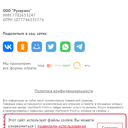
ООО "Русервис"
ИНН 7702633247
ОГРН 1077746335776
Поделиться в соц. сетях:
Мы принимаем
все формы оплаты
Политика конфиденциальности
Вся информация на сайте носит исключительно справочный характер.
Товарные знаки используются исключительно для описания устройств, в отношении которых
сервисные центры mur.hitachi-fixim.ru предоставляют услуги по ремонту. Услуги оказываются
в неавторизованных сервисных центрах mur.hitachi-fixim.ru, которые не связаны с
правообладателями товарных знаков или их официальными представителями.
Ремонт осуществляется для устройств, уже введенных в гражданский оборот в соответствии
Этот сайт использует файлы cookie. Вы можете
со статьей 1487 ГК РФ.
Использование товарных знаков не преследует цели индивидуализации услуг или введения
ознакомиться с
правилами использования
Согласен
потребителей в заблуждение, а служит для информирования о предоставляемых услугах по