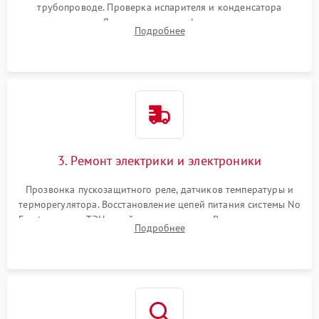
трубопроводе. Проверка испарителя и конденсатора
течеискателем. Демонтаж старого фильтра-осушителя и
Подробнее
продувка капиллярной трубки для устранения засоров.
3. Ремонт электрики и электроники
Прозвонка пускозащитного реле, датчиков температуры и
терморегулятора. Восстановление цепей питания системы No
Frost, включая ТЭН оттайки и вентилятор. Ремонт или замена
Подробнее
платы управления при сбоях алгоритмов.