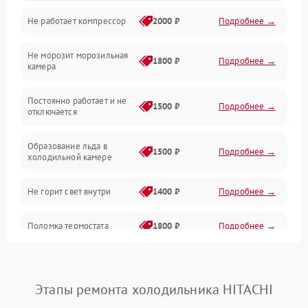
Не работает компрессор
2000 ₽
Подробнее →
Электропитание
Не морозит морозильная
Дренаж
1800 ₽
Подробнее →
камера
Оттайка
Постоянно работает и не
1500 ₽
Подробнее →
отключается
Программное обеспечение
Образование льда в
1500 ₽
Подробнее →
холодильной камере
Не горит свет внутри
1400 ₽
Подробнее →
Поломка термостата
1800 ₽
Подробнее →
Не работает вентилятор
1800 ₽
Подробнее →
Этапы ремонта холодильника HITACHI
Поломка системы No Frost
2600 ₽
Подробнее →