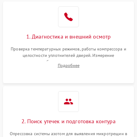
Образование конденсата
1800 ₽
Подробнее →
на стенках
Сбой в работе инвертора
2100 ₽
Подробнее →
1. Диагностика и внешний осмотр
Запах горелого при
2000 ₽
Подробнее →
Проверка температурных режимов, работы компрессора и
работе
целостности уплотнителей дверей. Измерение
сопротивления обмоток мотора, проверка термостата и
Не включается
Подробнее
1000 ₽
Подробнее →
считывание кодов ошибок с электронного дисплея.
холодильник
Проблемы с системой
автоматической
1800 ₽
Подробнее →
разморозки
2. Поиск утечек и подготовка контура
Опрессовка системы азотом для выявления микротрещин в