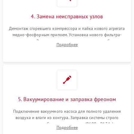
4. Замена неисправных узлов
Демонтаж сгоревшего компрессора и пайка нового агрегата
медно-фосфорным припоем. Установка нового фильтра-
осушителя. Замена изношенных вентиляторов обдува,
Подробнее
сломанных заслонок или поврежденных дверных петель.
5. Вакуумирование и заправка фреоном
Подключение вакуумного насоса для полного удаления
воздуха и влаги из контура. Заправка системы строго
дозированным объемом хладагента (R600a, R134a) по
Подробнее
электронным весам. Контроль рабочего давления в системе.