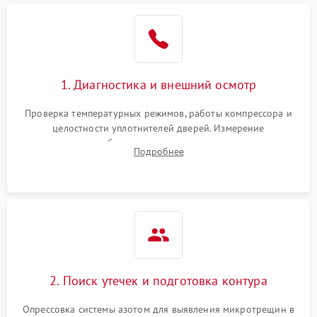
Образование конденсата
1800 ₽
Подробнее →
на стенках
Сбой в работе инвертора
2100 ₽
Подробнее →
1. Диагностика и внешний осмотр
Запах горелого при
2000 ₽
Подробнее →
Проверка температурных режимов, работы компрессора и
работе
целостности уплотнителей дверей. Измерение
сопротивления обмоток мотора, проверка термостата и
Не включается
Подробнее
1000 ₽
Подробнее →
считывание кодов ошибок с электронного дисплея.
холодильник
Проблемы с системой
автоматической
1800 ₽
Подробнее →
разморозки
2. Поиск утечек и подготовка контура
Опрессовка системы азотом для выявления микротрещин в