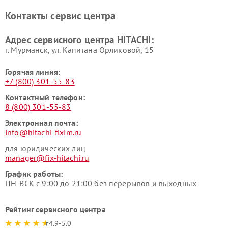
Ремонт систем хранения
Ремонт снегоуборщиков
Контакты сервис центра
данных HITACHI
HITACHI
Ремонт варочных панелей
Ремонт водонагревателей
Адрес сервисного центра HITACHI:
HITACHI
HITACHI
г. Мурманск, ул. Капитана Орликовой, 15
Горячая линия:
+7 (800) 301-55-83
Контактный телефон:
8 (800) 301-55-83
Электронная почта:
info@hitachi-fixim.ru
для юридических лиц
manager@fix-hitachi.ru
График работы:
ПН-ВСК с 9:00 до 21:00 без перерывов и выходных
Рейтинг сервисного центра
4.9-5.0