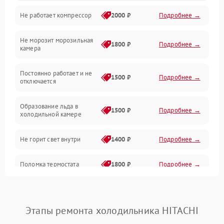
Не работает компрессор
2000 ₽
Подробнее →
Электропитание
Не морозит морозильная
Дренаж
1800 ₽
Подробнее →
камера
Оттайка
Постоянно работает и не
1500 ₽
Подробнее →
отключается
Программное обеспечение
Образование льда в
1500 ₽
Подробнее →
холодильной камере
Не горит свет внутри
1400 ₽
Подробнее →
Поломка термостата
1800 ₽
Подробнее →
Не работает вентилятор
1800 ₽
Подробнее →
Этапы ремонта холодильника HITACHI
Поломка системы No Frost
2600 ₽
Подробнее →