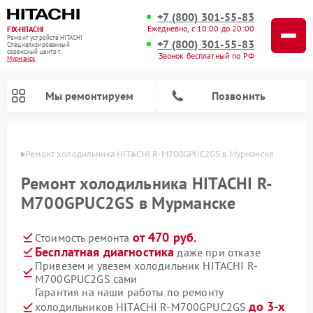
+7 (800) 301-55-83
Ежедневно, с 10:00 до 20:00
FIX-HITACHI
Ремонт устройств HITACHI
+7 (800) 301-55-83
Специализированный
cервисный центр г.
Звонок бесплатный по РФ
Мурманск
Мы ремонтируем
Позвонить
анске
Ремонт холодильника HITACHI R-M700GPUC2GS в Мурманске
Ремонт холодильника HITACHI R-
M700GPUC2GS в Мурманске
от 470 руб.
Стоимость ремонта
Бесплатная диагностика
даже при отказе
Привезем и увезем холодильник HITACHI R-
M700GPUC2GS сами
Ремонт кондиционеров HITACHI
Ремонт стиральных машин HITACHI
Ремонт снегоуборщиков HITACHI
Ремонт водонагревателей HITACHI
Ремонт систем хранения данных HITACHI
Ремонт морозильных камер HITACHI
Ремонт сушильных машин HITACHI
Ремонт варочных панелей HITACHI
Ремонт посудомоечных машин HITACHI
Гарантия на наши работы по ремонту
до 3-х
холодильников HITACHI R-M700GPUC2GS