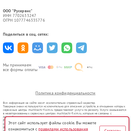
ООО "Русервис"
ИНН 7702633247
ОГРН 1077746335776
Поделиться в соц. сетях:
Мы принимаем
все формы оплаты
Политика конфиденциальности
Вся информация на сайте носит исключительно справочный характер.
Товарные знаки используются исключительно для описания устройств, в отношении которых
сервисные центры mur.hitachi-fixim.ru предоставляют услуги по ремонту. Услуги оказываются
в неавторизованных сервисных центрах mur.hitachi-fixim.ru, которые не связаны с
правообладателями товарных знаков или их официальными представителями.
Ремонт осуществляется для устройств, уже введенных в гражданский оборот в соответствии
Этот сайт использует файлы cookie. Вы можете
со статьей 1487 ГК РФ.
Использование товарных знаков не преследует цели индивидуализации услуг или введения
ознакомиться с
правилами использования
Согласен
потребителей в заблуждение, а служит для информирования о предоставляемых услугах по