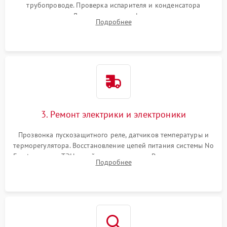
трубопроводе. Проверка испарителя и конденсатора
течеискателем. Демонтаж старого фильтра-осушителя и
Подробнее
продувка капиллярной трубки для устранения засоров.
3. Ремонт электрики и электроники
Прозвонка пускозащитного реле, датчиков температуры и
терморегулятора. Восстановление цепей питания системы No
Frost, включая ТЭН оттайки и вентилятор. Ремонт или замена
Подробнее
платы управления при сбоях алгоритмов.