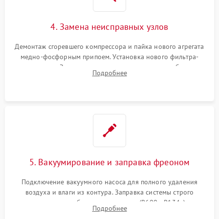
4. Замена неисправных узлов
Демонтаж сгоревшего компрессора и пайка нового агрегата
медно-фосфорным припоем. Установка нового фильтра-
осушителя. Замена изношенных вентиляторов обдува,
Подробнее
сломанных заслонок или поврежденных дверных петель.
5. Вакуумирование и заправка фреоном
Подключение вакуумного насоса для полного удаления
воздуха и влаги из контура. Заправка системы строго
дозированным объемом хладагента (R600a, R134a) по
Подробнее
электронным весам. Контроль рабочего давления в системе.