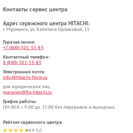
Ремонт систем хранения
Ремонт снегоуборщиков
Контакты сервис центра
данных HITACHI
HITACHI
Ремонт варочных панелей
Ремонт водонагревателей
Адрес сервисного центра HITACHI:
HITACHI
HITACHI
г. Мурманск, ул. Капитана Орликовой, 15
Горячая линия:
+7 (800) 301-55-83
Контактный телефон:
8 (800) 301-55-83
Электронная почта:
info@hitachi-fixim.ru
для юридических лиц
manager@fix-hitachi.ru
График работы:
ПН-ВСК с 9:00 до 21:00 без перерывов и выходных
Рейтинг сервисного центра
4.9-5.0