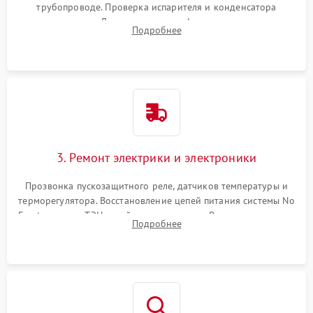
трубопроводе. Проверка испарителя и конденсатора
течеискателем. Демонтаж старого фильтра-осушителя и
Подробнее
продувка капиллярной трубки для устранения засоров.
3. Ремонт электрики и электроники
Прозвонка пускозащитного реле, датчиков температуры и
терморегулятора. Восстановление цепей питания системы No
Frost, включая ТЭН оттайки и вентилятор. Ремонт или замена
Подробнее
платы управления при сбоях алгоритмов.