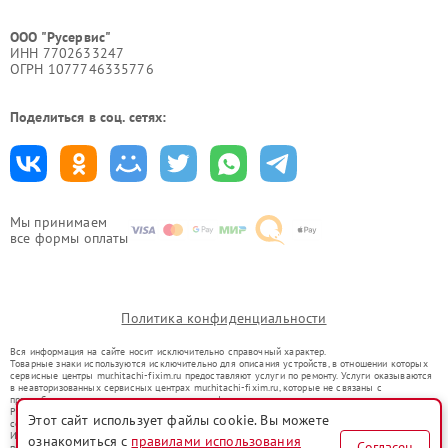
ООО "Русервис"
ИНН 7702633247
ОГРН 1077746335776
Поделиться в соц. сетях:
Мы принимаем
все формы оплаты
Политика конфиденциальности
Вся информация на сайте носит исключительно справочный характер.
Товарные знаки используются исключительно для описания устройств, в отношении которых
сервисные центры mur.hitachi-fixim.ru предоставляют услуги по ремонту. Услуги оказываются
в неавторизованных сервисных центрах mur.hitachi-fixim.ru, которые не связаны с
правообладателями товарных знаков или их официальными представителями.
Ремонт осуществляется для устройств, уже введенных в гражданский оборот в соответствии
Этот сайт использует файлы cookie. Вы можете
со статьей 1487 ГК РФ.
Использование товарных знаков не преследует цели индивидуализации услуг или введения
ознакомиться с
правилами использования
Согласен
потребителей в заблуждение, а служит для информирования о предоставляемых услугах по