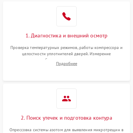
Образование конденсата
1800 ₽
Подробнее →
на стенках
Сбой в работе инвертора
2100 ₽
Подробнее →
1. Диагностика и внешний осмотр
Запах горелого при
2000 ₽
Подробнее →
Проверка температурных режимов, работы компрессора и
работе
целостности уплотнителей дверей. Измерение
сопротивления обмоток мотора, проверка термостата и
Не включается
Подробнее
1000 ₽
Подробнее →
считывание кодов ошибок с электронного дисплея.
холодильник
Проблемы с системой
автоматической
1800 ₽
Подробнее →
разморозки
2. Поиск утечек и подготовка контура
Опрессовка системы азотом для выявления микротрещин в