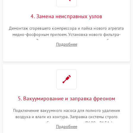
4. Замена неисправных узлов
Демонтаж сгоревшего компрессора и пайка нового агрегата
медно-фосфорным припоем. Установка нового фильтра-
осушителя. Замена изношенных вентиляторов обдува,
Подробнее
сломанных заслонок или поврежденных дверных петель.
5. Вакуумирование и заправка фреоном
Подключение вакуумного насоса для полного удаления
воздуха и влаги из контура. Заправка системы строго
дозированным объемом хладагента (R600a, R134a) по
Подробнее
электронным весам. Контроль рабочего давления в системе.