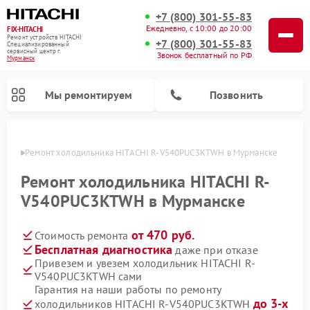
+7 (800) 301-55-83
Ежедневно, с 10:00 до 20:00
FIX-HITACHI
Ремонт устройств HITACHI
+7 (800) 301-55-83
Специализированный
cервисный центр г.
Звонок бесплатный по РФ
Мурманск
Мы ремонтируем
Позвонить
анске
Ремонт холодильника HITACHI R-V540PUC3KTWH в Мурманске
Ремонт холодильника HITACHI R-
V540PUC3KTWH в Мурманске
от 470 руб.
Стоимость ремонта
Бесплатная диагностика
даже при отказе
Привезем и увезем холодильник HITACHI R-
V540PUC3KTWH сами
Ремонт кондиционеров HITACHI
Ремонт стиральных машин HITACHI
Ремонт снегоуборщиков HITACHI
Ремонт водонагревателей HITACHI
Ремонт систем хранения данных HITACHI
Ремонт морозильных камер HITACHI
Ремонт сушильных машин HITACHI
Ремонт варочных панелей HITACHI
Ремонт посудомоечных машин HITACHI
Гарантия на наши работы по ремонту
до 3-х
холодильников HITACHI R-V540PUC3KTWH