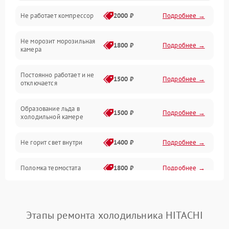
Не работает компрессор
2000 ₽
Подробнее →
Электропитание
Не морозит морозильная
Дренаж
1800 ₽
Подробнее →
камера
Оттайка
Постоянно работает и не
1500 ₽
Подробнее →
отключается
Программное обеспечение
Образование льда в
1500 ₽
Подробнее →
холодильной камере
Не горит свет внутри
1400 ₽
Подробнее →
Поломка термостата
1800 ₽
Подробнее →
Не работает вентилятор
1800 ₽
Подробнее →
Этапы ремонта холодильника HITACHI
Поломка системы No Frost
2600 ₽
Подробнее →