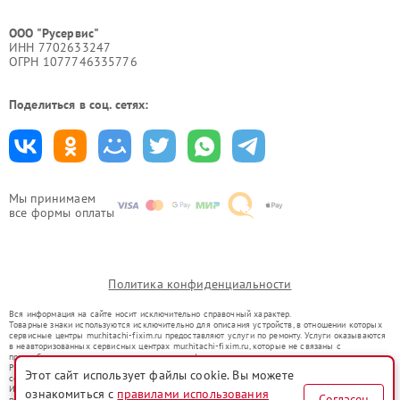
ООО "Русервис"
ИНН 7702633247
ОГРН 1077746335776
Поделиться в соц. сетях:
Мы принимаем
все формы оплаты
Политика конфиденциальности
Вся информация на сайте носит исключительно справочный характер.
Товарные знаки используются исключительно для описания устройств, в отношении которых
сервисные центры mur.hitachi-fixim.ru предоставляют услуги по ремонту. Услуги оказываются
в неавторизованных сервисных центрах mur.hitachi-fixim.ru, которые не связаны с
правообладателями товарных знаков или их официальными представителями.
Ремонт осуществляется для устройств, уже введенных в гражданский оборот в соответствии
Этот сайт использует файлы cookie. Вы можете
со статьей 1487 ГК РФ.
Использование товарных знаков не преследует цели индивидуализации услуг или введения
ознакомиться с
правилами использования
Согласен
потребителей в заблуждение, а служит для информирования о предоставляемых услугах по