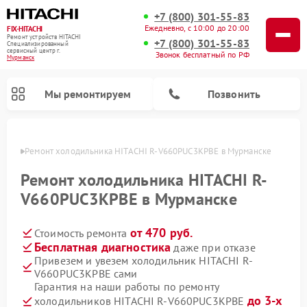
+7 (800) 301-55-83
Ежедневно, с 10:00 до 20:00
FIX-HITACHI
Ремонт устройств HITACHI
+7 (800) 301-55-83
Специализированный
cервисный центр г.
Звонок бесплатный по РФ
Мурманск
Мы ремонтируем
Позвонить
анске
Ремонт холодильника HITACHI R-V660PUC3KPBE в Мурманске
Ремонт холодильника HITACHI R-
V660PUC3KPBE в Мурманске
от 470 руб.
Стоимость ремонта
Бесплатная диагностика
даже при отказе
Привезем и увезем холодильник HITACHI R-
V660PUC3KPBE сами
Ремонт кондиционеров HITACHI
Ремонт стиральных машин HITACHI
Ремонт снегоуборщиков HITACHI
Ремонт водонагревателей HITACHI
Ремонт систем хранения данных HITACHI
Ремонт морозильных камер HITACHI
Ремонт сушильных машин HITACHI
Ремонт варочных панелей HITACHI
Ремонт посудомоечных машин HITACHI
Гарантия на наши работы по ремонту
до 3-х
холодильников HITACHI R-V660PUC3KPBE