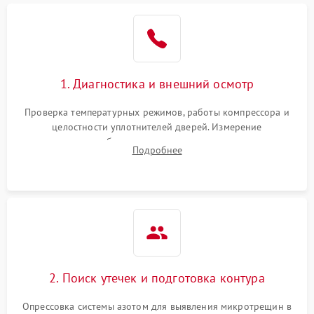
Образование конденсата
1800 ₽
Подробнее →
на стенках
Сбой в работе инвертора
2100 ₽
Подробнее →
1. Диагностика и внешний осмотр
Запах горелого при
2000 ₽
Подробнее →
Проверка температурных режимов, работы компрессора и
работе
целостности уплотнителей дверей. Измерение
сопротивления обмоток мотора, проверка термостата и
Не включается
Подробнее
1000 ₽
Подробнее →
считывание кодов ошибок с электронного дисплея.
холодильник
Проблемы с системой
автоматической
1800 ₽
Подробнее →
разморозки
2. Поиск утечек и подготовка контура
Опрессовка системы азотом для выявления микротрещин в