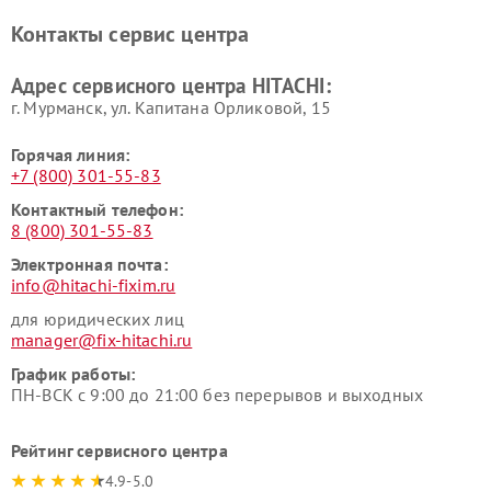
Ремонт систем хранения
Ремонт снегоуборщиков
Контакты сервис центра
данных HITACHI
HITACHI
Ремонт варочных панелей
Ремонт водонагревателей
Адрес сервисного центра HITACHI:
HITACHI
HITACHI
г. Мурманск, ул. Капитана Орликовой, 15
Горячая линия:
+7 (800) 301-55-83
Контактный телефон:
8 (800) 301-55-83
Электронная почта:
info@hitachi-fixim.ru
для юридических лиц
manager@fix-hitachi.ru
График работы:
ПН-ВСК с 9:00 до 21:00 без перерывов и выходных
Рейтинг сервисного центра
4.9-5.0