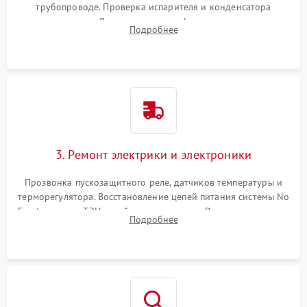
трубопроводе. Проверка испарителя и конденсатора
течеискателем. Демонтаж старого фильтра-осушителя и
Подробнее
продувка капиллярной трубки для устранения засоров.
3. Ремонт электрики и электроники
Прозвонка пускозащитного реле, датчиков температуры и
терморегулятора. Восстановление цепей питания системы No
Frost, включая ТЭН оттайки и вентилятор. Ремонт или замена
Подробнее
платы управления при сбоях алгоритмов.