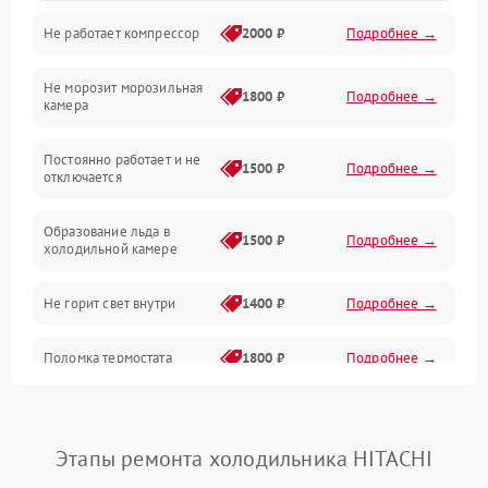
Не работает компрессор
2000 ₽
Подробнее →
Электропитание
Не морозит морозильная
Дренаж
1800 ₽
Подробнее →
камера
Оттайка
Постоянно работает и не
1500 ₽
Подробнее →
отключается
Программное обеспечение
Образование льда в
1500 ₽
Подробнее →
холодильной камере
Не горит свет внутри
1400 ₽
Подробнее →
Поломка термостата
1800 ₽
Подробнее →
Не работает вентилятор
1800 ₽
Подробнее →
Этапы ремонта холодильника HITACHI
Поломка системы No Frost
2600 ₽
Подробнее →