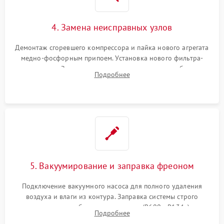
4. Замена неисправных узлов
Демонтаж сгоревшего компрессора и пайка нового агрегата
медно-фосфорным припоем. Установка нового фильтра-
осушителя. Замена изношенных вентиляторов обдува,
Подробнее
сломанных заслонок или поврежденных дверных петель.
5. Вакуумирование и заправка фреоном
Подключение вакуумного насоса для полного удаления
воздуха и влаги из контура. Заправка системы строго
дозированным объемом хладагента (R600a, R134a) по
Подробнее
электронным весам. Контроль рабочего давления в системе.