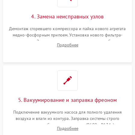
4. Замена неисправных узлов
Демонтаж сгоревшего компрессора и пайка нового агрегата
медно-фосфорным припоем. Установка нового фильтра-
осушителя. Замена изношенных вентиляторов обдува,
Подробнее
сломанных заслонок или поврежденных дверных петель.
5. Вакуумирование и заправка фреоном
Подключение вакуумного насоса для полного удаления
воздуха и влаги из контура. Заправка системы строго
дозированным объемом хладагента (R600a, R134a) по
Подробнее
электронным весам. Контроль рабочего давления в системе.