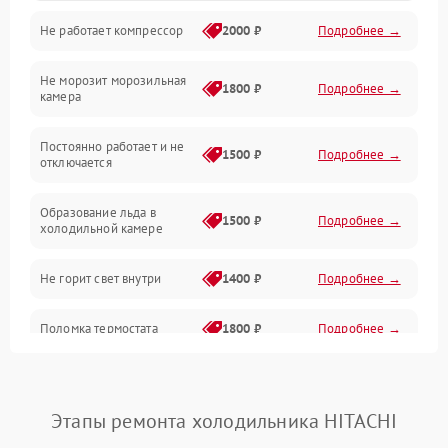
Не работает компрессор
2000 ₽
Подробнее →
Электропитание
Не морозит морозильная
Дренаж
1800 ₽
Подробнее →
камера
Оттайка
Постоянно работает и не
1500 ₽
Подробнее →
отключается
Программное обеспечение
Образование льда в
1500 ₽
Подробнее →
холодильной камере
Не горит свет внутри
1400 ₽
Подробнее →
Поломка термостата
1800 ₽
Подробнее →
Не работает вентилятор
1800 ₽
Подробнее →
Этапы ремонта холодильника HITACHI
Поломка системы No Frost
2600 ₽
Подробнее →