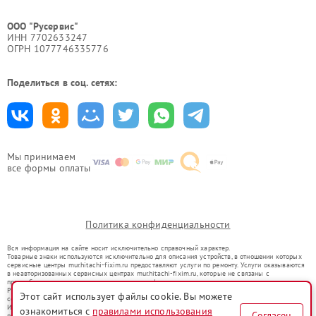
ООО "Русервис"
ИНН 7702633247
ОГРН 1077746335776
Поделиться в соц. сетях:
Мы принимаем
все формы оплаты
Политика конфиденциальности
Вся информация на сайте носит исключительно справочный характер.
Товарные знаки используются исключительно для описания устройств, в отношении которых
сервисные центры mur.hitachi-fixim.ru предоставляют услуги по ремонту. Услуги оказываются
в неавторизованных сервисных центрах mur.hitachi-fixim.ru, которые не связаны с
правообладателями товарных знаков или их официальными представителями.
Ремонт осуществляется для устройств, уже введенных в гражданский оборот в соответствии
Этот сайт использует файлы cookie. Вы можете
со статьей 1487 ГК РФ.
Использование товарных знаков не преследует цели индивидуализации услуг или введения
ознакомиться с
правилами использования
Согласен
потребителей в заблуждение, а служит для информирования о предоставляемых услугах по