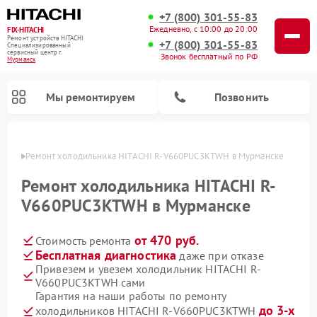
+7 (800) 301-55-83
Ежедневно, с 10:00 до 20:00
FIX-HITACHI
Ремонт устройств HITACHI
+7 (800) 301-55-83
Специализированный
cервисный центр г.
Звонок бесплатный по РФ
Мурманск
Мы ремонтируем
Позвонить
анске
Ремонт холодильника HITACHI R-V660PUC3KTWH в Мурманске
Ремонт холодильника HITACHI R-
V660PUC3KTWH в Мурманске
от 470 руб.
Стоимость ремонта
Бесплатная диагностика
даже при отказе
Привезем и увезем холодильник HITACHI R-
V660PUC3KTWH сами
Ремонт кондиционеров HITACHI
Ремонт стиральных машин HITACHI
Ремонт снегоуборщиков HITACHI
Ремонт водонагревателей HITACHI
Ремонт систем хранения данных HITACHI
Ремонт морозильных камер HITACHI
Ремонт сушильных машин HITACHI
Ремонт варочных панелей HITACHI
Ремонт посудомоечных машин HITACHI
Гарантия на наши работы по ремонту
до 3-х
холодильников HITACHI R-V660PUC3KTWH