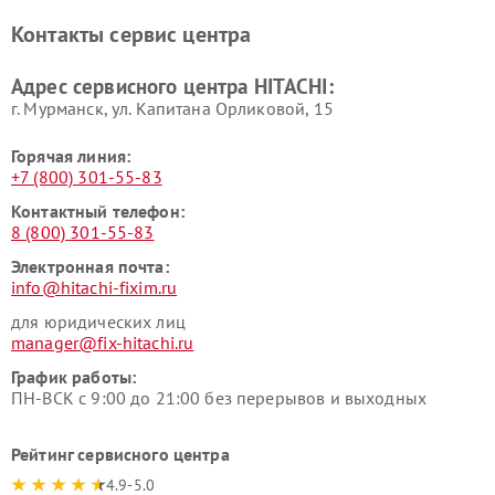
Ремонт систем хранения
Ремонт снегоуборщиков
Контакты сервис центра
данных HITACHI
HITACHI
Ремонт варочных панелей
Ремонт водонагревателей
Адрес сервисного центра HITACHI:
HITACHI
HITACHI
г. Мурманск, ул. Капитана Орликовой, 15
Горячая линия:
+7 (800) 301-55-83
Контактный телефон:
8 (800) 301-55-83
Электронная почта:
info@hitachi-fixim.ru
для юридических лиц
manager@fix-hitachi.ru
График работы:
ПН-ВСК с 9:00 до 21:00 без перерывов и выходных
Рейтинг сервисного центра
4.9-5.0