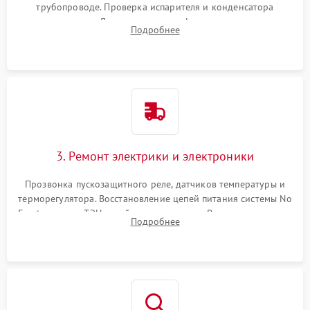
трубопроводе. Проверка испарителя и конденсатора
течеискателем. Демонтаж старого фильтра-осушителя и
Подробнее
продувка капиллярной трубки для устранения засоров.
3. Ремонт электрики и электроники
Прозвонка пускозащитного реле, датчиков температуры и
терморегулятора. Восстановление цепей питания системы No
Frost, включая ТЭН оттайки и вентилятор. Ремонт или замена
Подробнее
платы управления при сбоях алгоритмов.