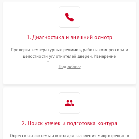
Образование конденсата
1800 ₽
Подробнее →
на стенках
Сбой в работе инвертора
2100 ₽
Подробнее →
1. Диагностика и внешний осмотр
Запах горелого при
2000 ₽
Подробнее →
Проверка температурных режимов, работы компрессора и
работе
целостности уплотнителей дверей. Измерение
сопротивления обмоток мотора, проверка термостата и
Не включается
Подробнее
1000 ₽
Подробнее →
считывание кодов ошибок с электронного дисплея.
холодильник
Проблемы с системой
автоматической
1800 ₽
Подробнее →
разморозки
2. Поиск утечек и подготовка контура
Опрессовка системы азотом для выявления микротрещин в