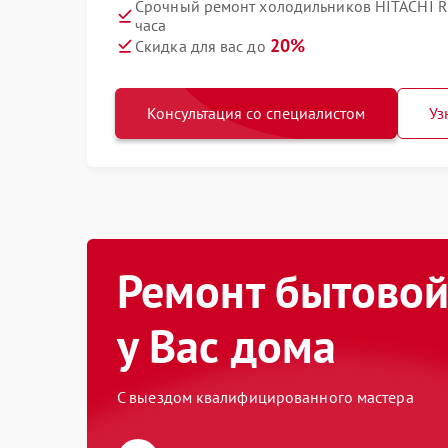
Срочный ремонт холодильников HITACHI 
часа
20%
Скидка для вас до
Консультация со специалистом
Уз
Ремонт бытовой
у Вас дома
С выездом квалифицированного мастера