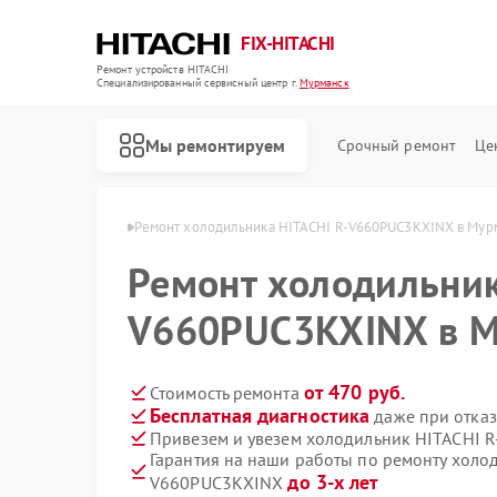
FIX-HITACHI
Ремонт устройств HITACHI
Специализированный cервисный центр г.
Мурманск
Мы ремонтируем
Срочный ремонт
Це
ITACHI в Мурманске
Ремонт холодильника HITACHI R-V660PUC3KXINX в Мур
Ремонт холодильник
V660PUC3KXINX в М
от 470 руб.
Стоимость ремонта
Бесплатная диагностика
даже при отказ
Привезем и увезем холодильник HITACHI 
Гарантия на наши работы по ремонту холо
до 3-х лет
V660PUC3KXINX
Ремонт кондиционеров HITACHI
Ремонт стиральных машин HITACHI
Ремонт морозильных камер HITACHI
Ремонт кухонных плит HITACHI
Ремонт сушильных машин HITACHI
Ремонт систем хранения данных HITACHI
Ремонт снегоуборщиков HITACHI
Ремонт варочных панелей HITACHI
Ремонт водонагревателей HITACHI
Ремонт посудомоечных машин HITACHI