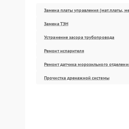
Замена платы управления (мат.платы, м
Замена ТЭН
Устранение засора трубопровода
Ремонт испарителя
Ремонт датчика морозильного отделени
Прочистка дренажной системы