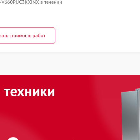
R-V660PUC3KXINX в течении
нать стоимость работ
 техники