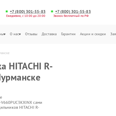
+7 (800) 301-55-83
+7 (800) 301-55-83
Ежедневно, с 10:00 до 20:00
Звонок бесплатный по РФ
ны
О нас
Отзывы
Доставка
Гарантии
Акции и скидки
Зая
манске
а HITACHI R-
урманске
е
R-V660PUC3KXINX сами
дильников HITACHI R-