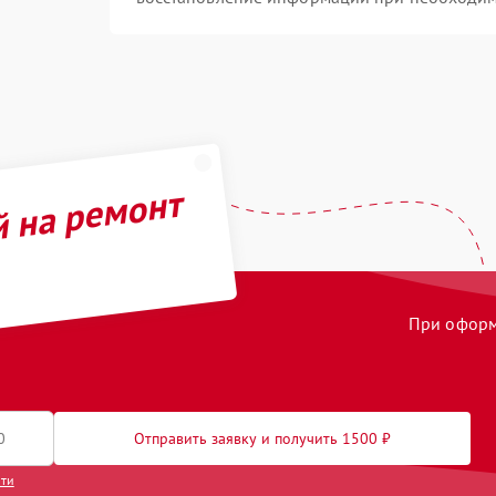
й на ремонт
При оформл
Отправить заявку и получить 1500 ₽
сти