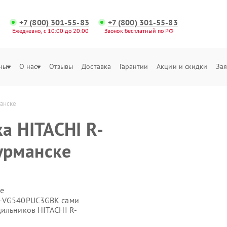
+7 (800) 301-55-83
+7 (800) 301-55-83
Ежедневно, с 10:00 до 20:00
Звонок бесплатный по РФ
ны
О нас
Отзывы
Доставка
Гарантии
Акции и скидки
Зая
анске
а HITACHI R-
урманске
е
R-VG540PUC3GBK сами
дильников HITACHI R-