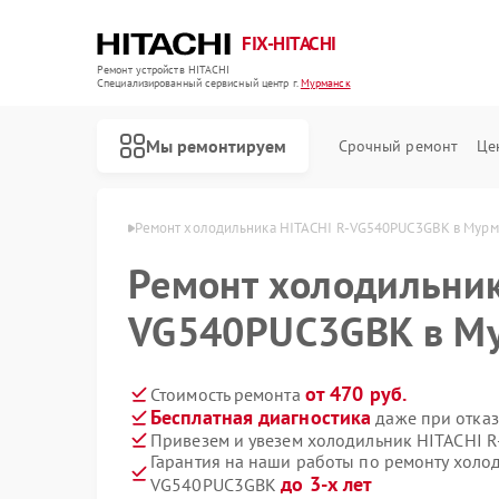
FIX-HITACHI
Ремонт устройств HITACHI
Специализированный cервисный центр г.
Мурманск
Мы ремонтируем
Срочный ремонт
Це
ITACHI в Мурманске
Ремонт холодильника HITACHI R-VG540PUC3GBK в Мурм
Ремонт холодильник
VG540PUC3GBK в М
от 470 руб.
Стоимость ремонта
Бесплатная диагностика
даже при отказ
Привезем и увезем холодильник HITACHI 
Гарантия на наши работы по ремонту холо
до 3-х лет
VG540PUC3GBK
Ремонт кондиционеров HITACHI
Ремонт стиральных машин HITACHI
Ремонт морозильных камер HITACHI
Ремонт кухонных плит HITACHI
Ремонт сушильных машин HITACHI
Ремонт систем хранения данных HITACHI
Ремонт снегоуборщиков HITACHI
Ремонт варочных панелей HITACHI
Ремонт водонагревателей HITACHI
Ремонт посудомоечных машин HITACHI