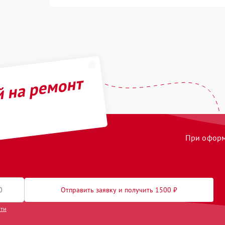
й на ремонт
При оформл
Отправить заявку и получить 1500 ₽
сти