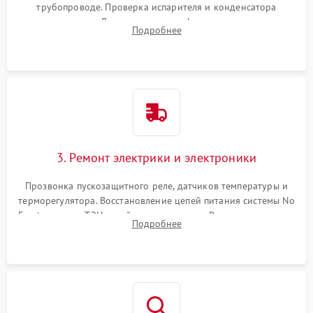
трубопроводе. Проверка испарителя и конденсатора
течеискателем. Демонтаж старого фильтра-осушителя и
Подробнее
продувка капиллярной трубки для устранения засоров.
3. Ремонт электрики и электроники
Прозвонка пускозащитного реле, датчиков температуры и
терморегулятора. Восстановление цепей питания системы No
Frost, включая ТЭН оттайки и вентилятор. Ремонт или замена
Подробнее
платы управления при сбоях алгоритмов.