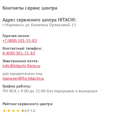
Ремонт систем хранения
Ремонт снегоуборщиков
Контакты сервис центра
данных HITACHI
HITACHI
Ремонт варочных панелей
Ремонт водонагревателей
Адрес сервисного центра HITACHI:
HITACHI
HITACHI
г. Мурманск, ул. Капитана Орликовой, 15
Горячая линия:
+7 (800) 301-55-83
Контактный телефон:
8 (800) 301-55-83
Электронная почта:
info@hitachi-fixim.ru
для юридических лиц
manager@fix-hitachi.ru
График работы:
ПН-ВСК с 9:00 до 21:00 без перерывов и выходных
Рейтинг сервисного центра
4.9-5.0