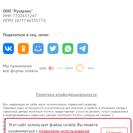
ООО "Русервис"
ИНН 7702633247
ОГРН 1077746335776
Поделиться в соц. сетях:
Мы принимаем
все формы оплаты
Политика конфиденциальности
Вся информация на сайте носит исключительно справочный характер.
Товарные знаки используются исключительно для описания устройств, в отношении которых
сервисные центры mur.hitachi-fixim.ru предоставляют услуги по ремонту. Услуги оказываются
в неавторизованных сервисных центрах mur.hitachi-fixim.ru, которые не связаны с
правообладателями товарных знаков или их официальными представителями.
Ремонт осуществляется для устройств, уже введенных в гражданский оборот в соответствии
Этот сайт использует файлы cookie. Вы можете
со статьей 1487 ГК РФ.
Использование товарных знаков не преследует цели индивидуализации услуг или введения
ознакомиться с
правилами использования
Согласен
потребителей в заблуждение, а служит для информирования о предоставляемых услугах по