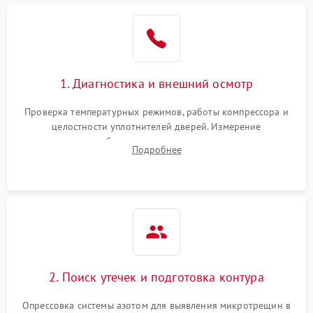
Образование конденсата
1800 ₽
Подробнее →
на стенках
Сбой в работе инвертора
2100 ₽
Подробнее →
1. Диагностика и внешний осмотр
Запах горелого при
2000 ₽
Подробнее →
Проверка температурных режимов, работы компрессора и
работе
целостности уплотнителей дверей. Измерение
сопротивления обмоток мотора, проверка термостата и
Не включается
Подробнее
1000 ₽
Подробнее →
считывание кодов ошибок с электронного дисплея.
холодильник
Проблемы с системой
автоматической
1800 ₽
Подробнее →
разморозки
2. Поиск утечек и подготовка контура
Опрессовка системы азотом для выявления микротрещин в