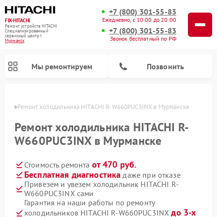
+7 (800) 301-55-83
Ежедневно, с 10:00 до 20:00
FIX-HITACHI
Ремонт устройств HITACHI
+7 (800) 301-55-83
Специализированный
cервисный центр г.
Звонок бесплатный по РФ
Мурманск
Мы ремонтируем
Позвонить
анске
Ремонт холодильника HITACHI R-W660PUC3INX в Мурманске
Ремонт холодильника HITACHI R-
W660PUC3INX в Мурманске
от 470 руб.
Стоимость ремонта
Бесплатная диагностика
даже при отказе
Привезем и увезем холодильник HITACHI R-
W660PUC3INX сами
Ремонт кондиционеров HITACHI
Ремонт стиральных машин HITACHI
Ремонт снегоуборщиков HITACHI
Ремонт водонагревателей HITACHI
Ремонт систем хранения данных HITACHI
Ремонт морозильных камер HITACHI
Ремонт сушильных машин HITACHI
Ремонт варочных панелей HITACHI
Ремонт посудомоечных машин HITACHI
Гарантия на наши работы по ремонту
до 3-х
холодильников HITACHI R-W660PUC3INX