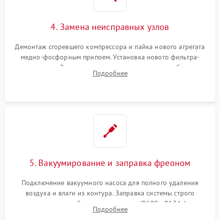
4. Замена неисправных узлов
Демонтаж сгоревшего компрессора и пайка нового агрегата
медно-фосфорным припоем. Установка нового фильтра-
осушителя. Замена изношенных вентиляторов обдува,
Подробнее
сломанных заслонок или поврежденных дверных петель.
5. Вакуумирование и заправка фреоном
Подключение вакуумного насоса для полного удаления
воздуха и влаги из контура. Заправка системы строго
дозированным объемом хладагента (R600a, R134a) по
Подробнее
электронным весам. Контроль рабочего давления в системе.