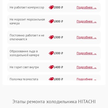
Не работает компрессор
2000 ₽
Подробнее →
Электропитание
Не морозит морозильная
Дренаж
1800 ₽
Подробнее →
камера
Оттайка
Постоянно работает и не
1500 ₽
Подробнее →
отключается
Программное обеспечение
Образование льда в
1500 ₽
Подробнее →
холодильной камере
Не горит свет внутри
1400 ₽
Подробнее →
Поломка термостата
1800 ₽
Подробнее →
Не работает вентилятор
1800 ₽
Подробнее →
Этапы ремонта холодильника HITACHI
Поломка системы No Frost
2600 ₽
Подробнее →