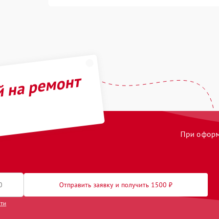
й на ремонт
При оформл
Отправить заявку и получить 1500 ₽
сти