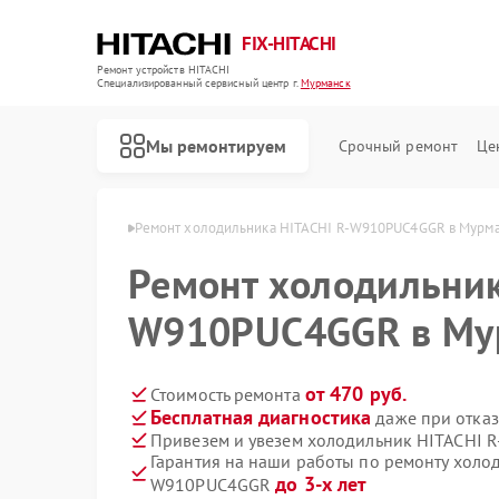
FIX-HITACHI
Ремонт устройств HITACHI
Специализированный cервисный центр г.
Мурманск
Мы ремонтируем
Срочный ремонт
Це
ITACHI в Мурманске
Ремонт холодильника HITACHI R-W910PUC4GGR в Мурм
Ремонт холодильник
W910PUC4GGR в Му
от 470 руб.
Стоимость ремонта
Бесплатная диагностика
даже при отказ
Привезем и увезем холодильник HITACHI
Гарантия на наши работы по ремонту холо
до 3-х лет
W910PUC4GGR
Ремонт кондиционеров HITACHI
Ремонт стиральных машин HITACHI
Ремонт морозильных камер HITACHI
Ремонт кухонных плит HITACHI
Ремонт сушильных машин HITACHI
Ремонт систем хранения данных HITACHI
Ремонт снегоуборщиков HITACHI
Ремонт варочных панелей HITACHI
Ремонт водонагревателей HITACHI
Ремонт посудомоечных машин HITACHI