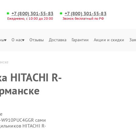
+7 (800) 301-55-83
+7 (800) 301-55-83
Ежедневно, с 10:00 до 20:00
Звонок бесплатный по РФ
ны
О нас
Отзывы
Доставка
Гарантии
Акции и скидки
Зая
анске
а HITACHI R-
рманске
е
 R-W910PUC4GGR сами
дильников HITACHI R-