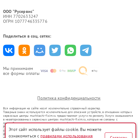
ООО "Русервис"
ИНН 7702633247
ОГРН 1077746335776
Поделиться в соц. сетях:
Мы принимаем
все формы оплаты
Политика конфиденциальности
Вся информация на сайте носит исключительно справочный характер.
Товарные знаки используются исключительно для описания устройств, в отношении которых
сервисные центры mur.hitachi-fixim.ru предоставляют услуги по ремонту. Услуги оказываются
в неавторизованных сервисных центрах mur.hitachi-fixim.ru, которые не связаны с
правообладателями товарных знаков или их официальными представителями.
Ремонт осуществляется для устройств, уже введенных в гражданский оборот в соответствии
Этот сайт использует файлы cookie. Вы можете
со статьей 1487 ГК РФ.
Использование товарных знаков не преследует цели индивидуализации услуг или введения
ознакомиться с
правилами использования
Согласен
потребителей в заблуждение, а служит для информирования о предоставляемых услугах по