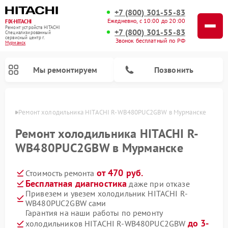
+7 (800) 301-55-83
Ежедневно, с 10:00 до 20:00
FIX-HITACHI
Ремонт устройств HITACHI
+7 (800) 301-55-83
Специализированный
cервисный центр г.
Звонок бесплатный по РФ
Мурманск
Мы ремонтируем
Позвонить
анске
Ремонт холодильника HITACHI R-WB480PUC2GBW в Мурманске
Ремонт холодильника HITACHI R-
WB480PUC2GBW в Мурманске
от 470 руб.
Стоимость ремонта
Бесплатная диагностика
даже при отказе
Привезем и увезем холодильник HITACHI R-
WB480PUC2GBW сами
Ремонт кондиционеров HITACHI
Ремонт стиральных машин HITACHI
Ремонт снегоуборщиков HITACHI
Ремонт водонагревателей HITACHI
Ремонт систем хранения данных HITACHI
Ремонт морозильных камер HITACHI
Ремонт сушильных машин HITACHI
Ремонт варочных панелей HITACHI
Ремонт посудомоечных машин HITACHI
Гарантия на наши работы по ремонту
до 3-
холодильников HITACHI R-WB480PUC2GBW