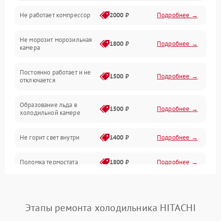
Не работает компрессор
2000 ₽
Подробнее →
Электропитание
Не морозит морозильная
Дренаж
1800 ₽
Подробнее →
камера
Оттайка
Постоянно работает и не
1500 ₽
Подробнее →
отключается
Программное обеспечение
Образование льда в
1500 ₽
Подробнее →
холодильной камере
Не горит свет внутри
1400 ₽
Подробнее →
Поломка термостата
1800 ₽
Подробнее →
Не работает вентилятор
1800 ₽
Подробнее →
Этапы ремонта холодильника HITACHI
Поломка системы No Frost
2600 ₽
Подробнее →