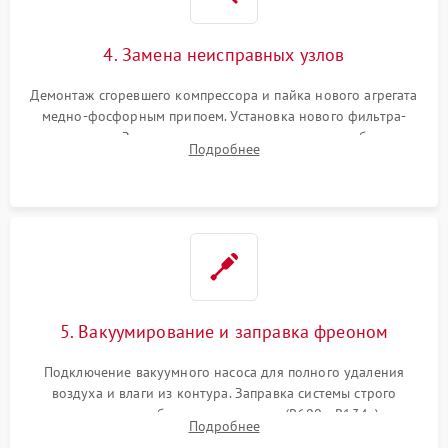
4. Замена неисправных узлов
Демонтаж сгоревшего компрессора и пайка нового агрегата
медно-фосфорным припоем. Установка нового фильтра-
осушителя. Замена изношенных вентиляторов обдува,
Подробнее
сломанных заслонок или поврежденных дверных петель.
5. Вакуумирование и заправка фреоном
Подключение вакуумного насоса для полного удаления
воздуха и влаги из контура. Заправка системы строго
дозированным объемом хладагента (R600a, R134a) по
Подробнее
электронным весам. Контроль рабочего давления в системе.