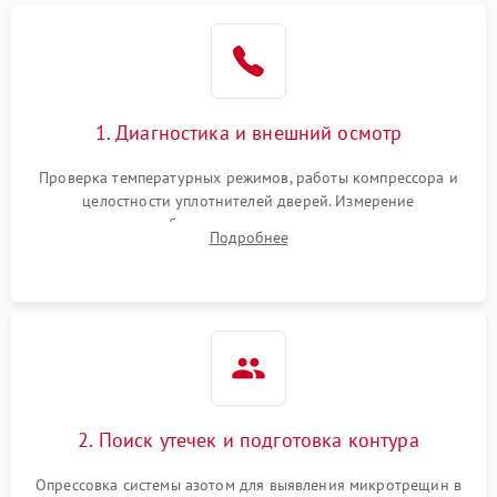
Образование конденсата
1800 ₽
Подробнее →
на стенках
Сбой в работе инвертора
2100 ₽
Подробнее →
1. Диагностика и внешний осмотр
Запах горелого при
2000 ₽
Подробнее →
Проверка температурных режимов, работы компрессора и
работе
целостности уплотнителей дверей. Измерение
сопротивления обмоток мотора, проверка термостата и
Не включается
Подробнее
1000 ₽
Подробнее →
считывание кодов ошибок с электронного дисплея.
холодильник
Проблемы с системой
автоматической
1800 ₽
Подробнее →
разморозки
2. Поиск утечек и подготовка контура
Опрессовка системы азотом для выявления микротрещин в