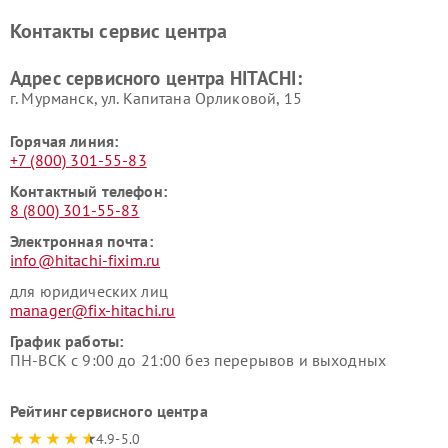
Ремонт систем хранения
Ремонт снегоуборщиков
Контакты сервис центра
данных HITACHI
HITACHI
Ремонт варочных панелей
Ремонт водонагревателей
Адрес сервисного центра HITACHI:
HITACHI
HITACHI
г. Мурманск, ул. Капитана Орликовой, 15
Горячая линия:
+7 (800) 301-55-83
Контактный телефон:
8 (800) 301-55-83
Электронная почта:
info@hitachi-fixim.ru
для юридических лиц
manager@fix-hitachi.ru
График работы:
ПН-ВСК с 9:00 до 21:00 без перерывов и выходных
Рейтинг сервисного центра
4.9-5.0