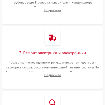
трубопроводе. Проверка испарителя и конденсатора
течеискателем. Демонтаж старого фильтра-осушителя и
Подробнее
продувка капиллярной трубки для устранения засоров.
3. Ремонт электрики и электроники
Прозвонка пускозащитного реле, датчиков температуры и
терморегулятора. Восстановление цепей питания системы No
Frost, включая ТЭН оттайки и вентилятор. Ремонт или замена
Подробнее
платы управления при сбоях алгоритмов.