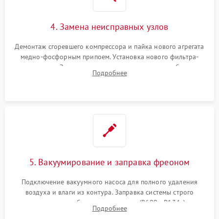
4. Замена неисправных узлов
Демонтаж сгоревшего компрессора и пайка нового агрегата
медно-фосфорным припоем. Установка нового фильтра-
осушителя. Замена изношенных вентиляторов обдува,
Подробнее
сломанных заслонок или поврежденных дверных петель.
5. Вакуумирование и заправка фреоном
Подключение вакуумного насоса для полного удаления
воздуха и влаги из контура. Заправка системы строго
дозированным объемом хладагента (R600a, R134a) по
Подробнее
электронным весам. Контроль рабочего давления в системе.