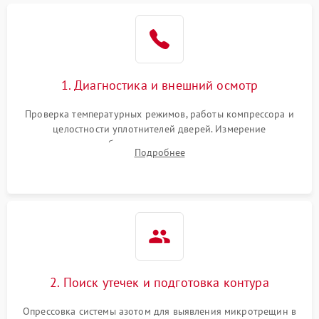
Образование конденсата
1800 ₽
Подробнее →
на стенках
Сбой в работе инвертора
2100 ₽
Подробнее →
1. Диагностика и внешний осмотр
Запах горелого при
2000 ₽
Подробнее →
Проверка температурных режимов, работы компрессора и
работе
целостности уплотнителей дверей. Измерение
сопротивления обмоток мотора, проверка термостата и
Не включается
Подробнее
1000 ₽
Подробнее →
считывание кодов ошибок с электронного дисплея.
холодильник
Проблемы с системой
автоматической
1800 ₽
Подробнее →
разморозки
2. Поиск утечек и подготовка контура
Опрессовка системы азотом для выявления микротрещин в