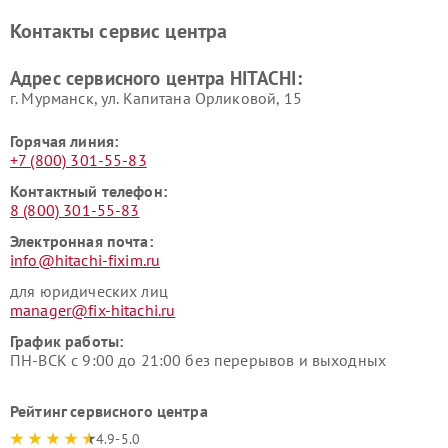
Ремонт систем хранения
Ремонт снегоуборщиков
Контакты сервис центра
данных HITACHI
HITACHI
Ремонт варочных панелей
Ремонт водонагревателей
Адрес сервисного центра HITACHI:
HITACHI
HITACHI
г. Мурманск, ул. Капитана Орликовой, 15
Горячая линия:
+7 (800) 301-55-83
Контактный телефон:
8 (800) 301-55-83
Электронная почта:
info@hitachi-fixim.ru
для юридических лиц
manager@fix-hitachi.ru
График работы:
ПН-ВСК с 9:00 до 21:00 без перерывов и выходных
Рейтинг сервисного центра
4.9-5.0