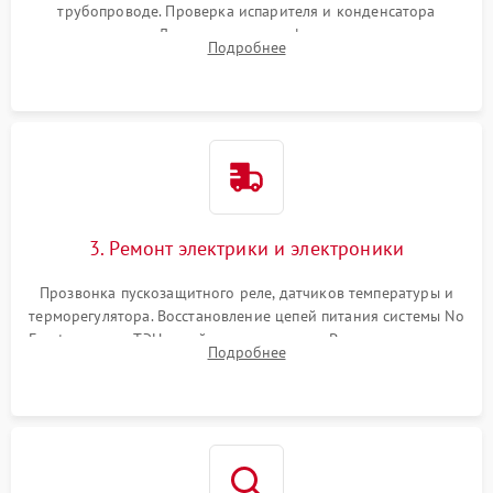
трубопроводе. Проверка испарителя и конденсатора
течеискателем. Демонтаж старого фильтра-осушителя и
Подробнее
продувка капиллярной трубки для устранения засоров.
3. Ремонт электрики и электроники
Прозвонка пускозащитного реле, датчиков температуры и
терморегулятора. Восстановление цепей питания системы No
Frost, включая ТЭН оттайки и вентилятор. Ремонт или замена
Подробнее
платы управления при сбоях алгоритмов.