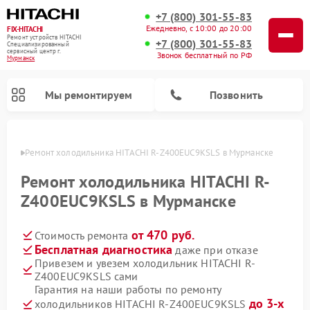
+7 (800) 301-55-83
Ежедневно, с 10:00 до 20:00
FIX-HITACHI
Ремонт устройств HITACHI
+7 (800) 301-55-83
Специализированный
cервисный центр г.
Звонок бесплатный по РФ
Мурманск
Мы ремонтируем
Позвонить
анске
Ремонт холодильника HITACHI R-Z400EUC9KSLS в Мурманске
Ремонт холодильника HITACHI R-
Z400EUC9KSLS в Мурманске
от 470 руб.
Стоимость ремонта
Бесплатная диагностика
даже при отказе
Привезем и увезем холодильник HITACHI R-
Z400EUC9KSLS сами
Ремонт кондиционеров HITACHI
Ремонт стиральных машин HITACHI
Ремонт снегоуборщиков HITACHI
Ремонт водонагревателей HITACHI
Ремонт систем хранения данных HITACHI
Ремонт морозильных камер HITACHI
Ремонт сушильных машин HITACHI
Ремонт варочных панелей HITACHI
Ремонт посудомоечных машин HITACHI
Гарантия на наши работы по ремонту
до 3-х
холодильников HITACHI R-Z400EUC9KSLS