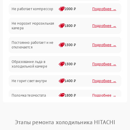
Не работает компрессор
2000 ₽
Подробнее →
Электропитание
Не морозит морозильная
Дренаж
1800 ₽
Подробнее →
камера
Оттайка
Постоянно работает и не
1500 ₽
Подробнее →
отключается
Программное обеспечение
Образование льда в
1500 ₽
Подробнее →
холодильной камере
Не горит свет внутри
1400 ₽
Подробнее →
Поломка термостата
1800 ₽
Подробнее →
Не работает вентилятор
1800 ₽
Подробнее →
Этапы ремонта холодильника HITACHI
Поломка системы No Frost
2600 ₽
Подробнее →