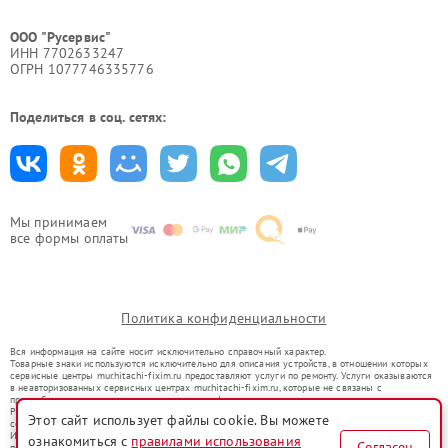
ООО "Русервис"
ИНН 7702633247
ОГРН 1077746335776
Поделиться в соц. сетях:
Мы принимаем
все формы оплаты
Политика конфиденциальности
Вся информация на сайте носит исключительно справочный характер.
Товарные знаки используются исключительно для описания устройств, в отношении которых
сервисные центры mur.hitachi-fixim.ru предоставляют услуги по ремонту. Услуги оказываются
в неавторизованных сервисных центрах mur.hitachi-fixim.ru, которые не связаны с
правообладателями товарных знаков или их официальными представителями.
Ремонт осуществляется для устройств, уже введенных в гражданский оборот в соответствии
Этот сайт использует файлы cookie. Вы можете
со статьей 1487 ГК РФ.
Использование товарных знаков не преследует цели индивидуализации услуг или введения
ознакомиться с
правилами использования
Согласен
потребителей в заблуждение, а служит для информирования о предоставляемых услугах по