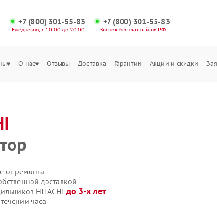
+7 (800) 301-55-83
+7 (800) 301-55-83
Ежедневно, с 10:00 до 20:00
Звонок бесплатный по РФ
ны
О нас
Отзывы
Доставка
Гарантии
Акции и скидки
Зая
HI
ятор
е от ремонта
обственной доставкой
до 3-х лет
одильников HITACHI
течении часа