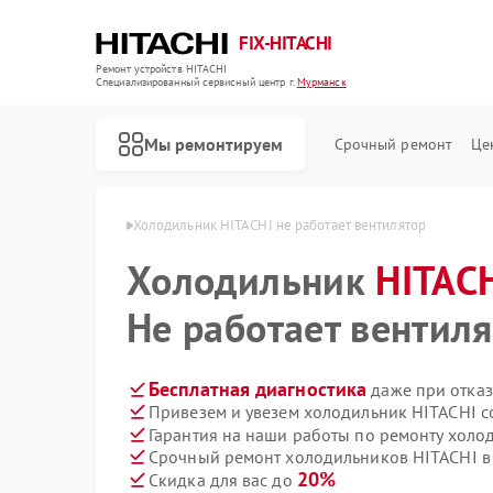
FIX-HITACHI
Ремонт устройств HITACHI
Специализированный cервисный центр г.
Мурманск
Мы ремонтируем
Срочный ремонт
Це
ITACHI в Мурманске
Холодильник HITACHI не работает вентилятор
Холодильник
HITAC
Не работает вентил
Бесплатная диагностика
даже при отказ
Привезем и увезем холодильник HITACHI с
Гарантия на наши работы по ремонту хол
Срочный ремонт холодильников HITACHI в 
20%
Скидка для вас до
Ремонт кондиционеров HITACHI
Ремонт стиральных машин HITACHI
Ремонт морозильных камер HITACHI
Ремонт кухонных плит HITACHI
Ремонт сушильных машин HITACHI
Ремонт систем хранения данных HITACHI
Ремонт снегоуборщиков HITACHI
Ремонт варочных панелей HITACHI
Ремонт водонагревателей HITACHI
Ремонт посудомоечных машин HITACHI