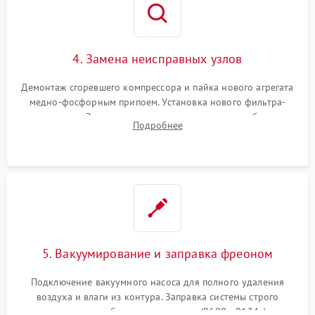
4. Замена неисправных узлов
Демонтаж сгоревшего компрессора и пайка нового агрегата
медно-фосфорным припоем. Установка нового фильтра-
осушителя. Замена изношенных вентиляторов обдува,
Подробнее
сломанных заслонок или поврежденных дверных петель.
5. Вакуумирование и заправка фреоном
Подключение вакуумного насоса для полного удаления
воздуха и влаги из контура. Заправка системы строго
дозированным объемом хладагента (R600a, R134a) по