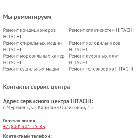
Мы ремонтируем
Ремонт кондиционеров
Ремонт сплит-систем HITACHI
HITACHI
Ремонт стиральных машин
Ремонт холодильников
HITACHI
HITACHI
Ремонт морозильных камер
Ремонт кухонных плит
HITACHI
HITACHI
Ремонт сушильных машин
Ремонт телевизоров HITACHI
HITACHI
Ремонт систем хранения
Ремонт снегоуборщиков
Контакты сервис центра
данных HITACHI
HITACHI
Ремонт варочных панелей
Ремонт водонагревателей
Адрес сервисного центра HITACHI:
HITACHI
HITACHI
г. Мурманск, ул. Капитана Орликовой, 15
Горячая линия:
+7 (800) 301-55-83
Контактный телефон: