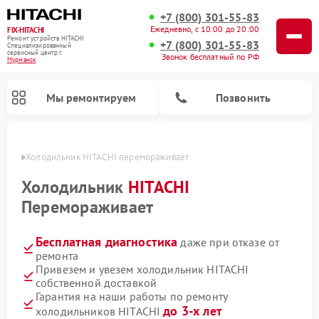
+7 (800) 301-55-83
Ежедневно, с 10:00 до 20:00
FIX-HITACHI
Ремонт устройств HITACHI
+7 (800) 301-55-83
Специализированный
cервисный центр г.
Звонок бесплатный по РФ
Мурманск
Мы ремонтируем
Позвонить
анске
Холодильник HITACHI перемораживает
Холодильник
HITACHI
Перемораживает
Бесплатная диагностика
даже при отказе от
ремонта
Привезем и увезем холодильник HITACHI
собственной доставкой
Ремонт кондиционеров HITACHI
Ремонт стиральных машин HITACHI
Ремонт снегоуборщиков HITACHI
Ремонт водонагревателей HITACHI
Ремонт систем хранения данных HITACHI
Ремонт морозильных камер HITACHI
Ремонт сушильных машин HITACHI
Ремонт варочных панелей HITACHI
Ремонт посудомоечных машин HITACHI
Гарантия на наши работы по ремонту
до 3-х лет
холодильников HITACHI