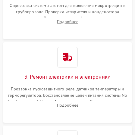
Опрессовка системы азотом для выявления микротрещин в
трубопроводе. Проверка испарителя и конденсатора
течеискателем. Демонтаж старого фильтра-осушителя и
Подробнее
продувка капиллярной трубки для устранения засоров.
3. Ремонт электрики и электроники
Прозвонка пускозащитного реле, датчиков температуры и
терморегулятора. Восстановление цепей питания системы No
Frost, включая ТЭН оттайки и вентилятор. Ремонт или замена
Подробнее
платы управления при сбоях алгоритмов.