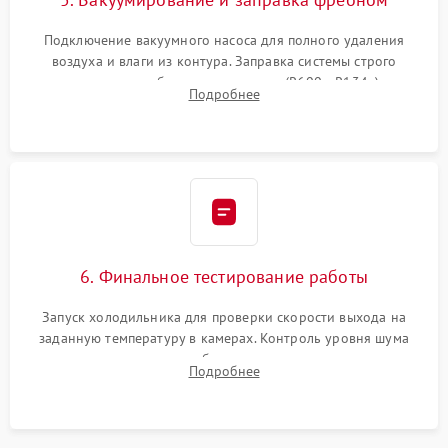
Подключение вакуумного насоса для полного удаления
воздуха и влаги из контура. Заправка системы строго
дозированным объемом хладагента (R600a, R134a) по
Подробнее
электронным весам. Контроль рабочего давления в системе.
6. Финальное тестирование работы
Запуск холодильника для проверки скорости выхода на
заданную температуру в камерах. Контроль уровня шума
компрессора, отсутствия обмерзания стенок и корректного
Подробнее
срабатывания системы автоматической оттайки.