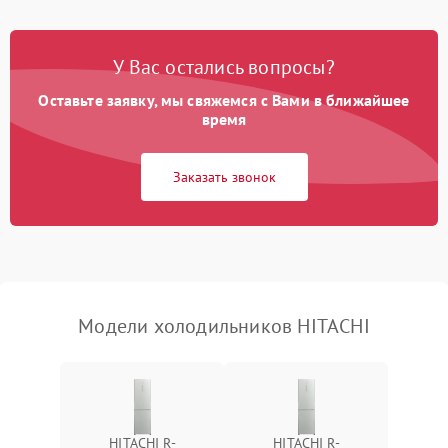
Поломка системы No Frost
2600 ₽
Подробнее →
У Вас остались вопросы?
Оставьте заявку, мы свяжемся с Вами в ближайшее
Образование конденсата
1800 ₽
Подробнее →
на стенках
время
Сбой в работе инвертора
2100 ₽
Подробнее →
Заказать звонок
Запах горелого при
2000 ₽
Подробнее →
работе
Не включается
1000 ₽
Подробнее →
холодильник
Модели холодильников HITACHI
Проблемы с системой
автоматической
1800 ₽
Подробнее →
разморозки
HITACHI R-
HITACHI R-