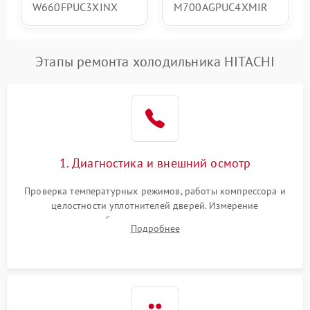
W660FPUC3XINX
M700AGPUC4XMIR
Этапы ремонта холодильника HITACHI
1. Диагностика и внешний осмотр
Проверка температурных режимов, работы компрессора и
целостности уплотнителей дверей. Измерение
сопротивления обмоток мотора, проверка термостата и
Подробнее
считывание кодов ошибок с электронного дисплея.