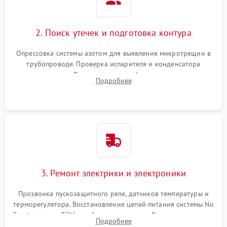
2. Поиск утечек и подготовка контура
Опрессовка системы азотом для выявления микротрещин в
трубопроводе. Проверка испарителя и конденсатора
течеискателем. Демонтаж старого фильтра-осушителя и
Подробнее
продувка капиллярной трубки для устранения засоров.
3. Ремонт электрики и электроники
Прозвонка пускозащитного реле, датчиков температуры и
терморегулятора. Восстановление цепей питания системы No
Frost, включая ТЭН оттайки и вентилятор. Ремонт или замена
Подробнее
платы управления при сбоях алгоритмов.