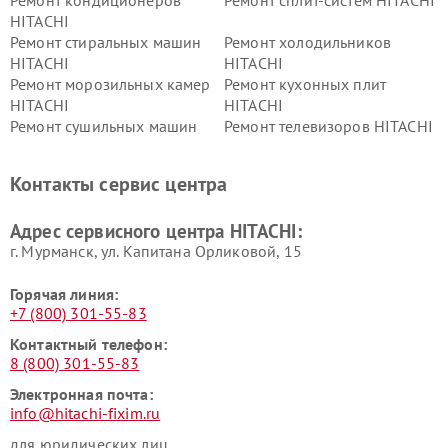
HITACHI
Ремонт стиральных машин
Ремонт холодильников
HITACHI
HITACHI
Ремонт морозильных камер
Ремонт кухонных плит
HITACHI
HITACHI
Ремонт сушильных машин
Ремонт телевизоров HITACHI
HITACHI
Ремонт систем хранения
Ремонт снегоуборщиков
Контакты сервис центра
данных HITACHI
HITACHI
Ремонт варочных панелей
Ремонт водонагревателей
Адрес сервисного центра HITACHI:
HITACHI
HITACHI
г. Мурманск, ул. Капитана Орликовой, 15
Горячая линия:
+7 (800) 301-55-83
Контактный телефон:
8 (800) 301-55-83
Электронная почта:
info@hitachi-fixim.ru
для юридических лиц