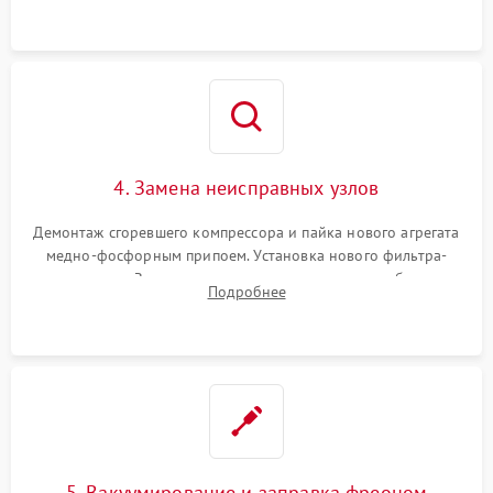
4. Замена неисправных узлов
Демонтаж сгоревшего компрессора и пайка нового агрегата
медно-фосфорным припоем. Установка нового фильтра-
осушителя. Замена изношенных вентиляторов обдува,
Подробнее
сломанных заслонок или поврежденных дверных петель.
5. Вакуумирование и заправка фреоном