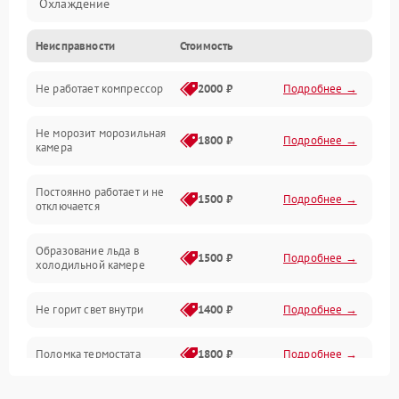
Охлаждение
Неисправности
Стоимость
Механика
Не работает компрессор
2000 ₽
Подробнее →
Электропитание
Не морозит морозильная
Дренаж
1800 ₽
Подробнее →
камера
Оттайка
Постоянно работает и не
1500 ₽
Подробнее →
отключается
Программное обеспечение
Образование льда в
1500 ₽
Подробнее →
холодильной камере
Не горит свет внутри
1400 ₽
Подробнее →
Поломка термостата
1800 ₽
Подробнее →
Не работает вентилятор
1800 ₽
Подробнее →