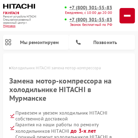
+7 (800) 301-55-83
Ежедневно, с 10:00 до 20:00
FIX-HITACHI
Ремонт устройств HITACHI
+7 (800) 301-55-83
Специализированный
cервисный центр г.
Звонок бесплатный по РФ
Мурманск
Мы ремонтируем
Позвонить
анске
Холодильник HITACHI замена мотор-компрессора
Замена мотор-компрессора на
холодильнике HITACHI в
Мурманске
Привезем и увезем холодильник HITACHI
собственной доставкой
Гарантия на наши работы по ремонту
Ремонт кондиционеров HITACHI
Ремонт стиральных машин HITACHI
Ремонт снегоуборщиков HITACHI
Ремонт водонагревателей HITACHI
Ремонт систем хранения данных HITACHI
Ремонт морозильных камер HITACHI
Ремонт сушильных машин HITACHI
Ремонт варочных панелей HITACHI
Ремонт посудомоечных машин HITACHI
до 3-х лет
холодильников HITACHI
Срочный ремонт холодильников HITACHI в