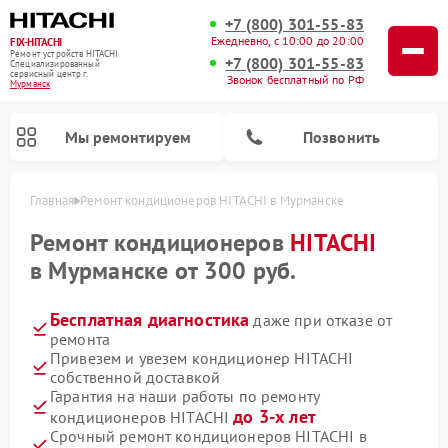
+7 (800) 301-55-83
Ежедневно, с 10:00 до 20:00
FIX-HITACHI
Ремонт устройств HITACHI
+7 (800) 301-55-83
Специализированный
cервисный центр г.
Звонок бесплатный по РФ
Мурманск
Мы ремонтируем
Позвонить
Главная
Ремонт кондиционеров HITACHI в Мурманске
Ремонт кондиционеров
HITACHI
в Мурманске от 300 руб.
Бесплатная диагностика
даже при отказе от
ремонта
Привезем и увезем кондиционер HITACHI
собственной доставкой
Гарантия на наши работы по ремонту
Ремонт снегоуборщиков HITACHI
Ремонт водонагревателей HITACHI
Ремонт систем хранения данных HITACHI
Ремонт стиральных машин HITACHI
Ремонт морозильных камер HITACHI
Ремонт сушильных машин HITACHI
Ремонт варочных панелей HITACHI
Ремонт посудомоечных машин HITACHI
до 3-х лет
кондиционеров HITACHI
Срочный ремонт кондиционеров HITACHI в