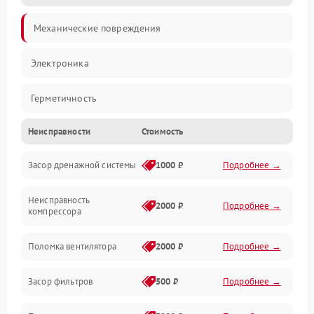
Механические повреждения
Электроника
Герметичность
Неисправности
Стоимость
Механика
Засор дренажной системы
1000 ₽
Подробнее →
Управление
Неисправность
Электропитание
2000 ₽
Подробнее →
компрессора
Датчики
Поломка вентилятора
2000 ₽
Подробнее →
Работа системы
Засор фильтров
500 ₽
Подробнее →
Фильтрация