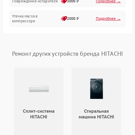
Повреждение испарителя
3000 ₽
Подробнее →
Хладагент
Утечка масла в
2000 ₽
Подробнее →
компрессоре
Повреждение
1500 ₽
Подробнее →
трубопроводов
Ремонт других устройств бренда HITACHI
Неисправность
2000 ₽
Подробнее →
четырехходового клапана
Поломка подшипников
1500 ₽
Подробнее →
вентилятора
Повреждение корпуса
1000 ₽
Подробнее →
Сплит-система
Стиральная
HITACHI
машина HITACHI