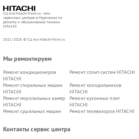
СЦ mur.hitachi-fixim.ru - сеть
сервисных центров в Мурманске по
ремонту и обслуживанию техники
HITACHI
2021-2026 © СЦ mur.hitachi-fixim.ru
Мы ремонтируем
Ремонт кондиционеров
Ремонт сплит-систем HITACHI
HITACHI
Ремонт стиральных машин
Ремонт холодильников
HITACHI
HITACHI
Ремонт морозильных камер
Ремонт кухонных плит
HITACHI
HITACHI
Ремонт сушильных машин
Ремонт телевизоров HITACHI
HITACHI
Ремонт систем хранения
Ремонт снегоуборщиков
Контакты сервис центра
данных HITACHI
HITACHI
Ремонт варочных панелей
Ремонт водонагревателей