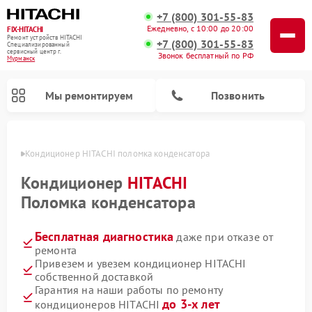
+7 (800) 301-55-83
Ежедневно, с 10:00 до 20:00
FIX-HITACHI
Ремонт устройств HITACHI
+7 (800) 301-55-83
Специализированный
cервисный центр г.
Звонок бесплатный по РФ
Мурманск
Мы ремонтируем
Позвонить
анске
Кондиционер HITACHI поломка конденсатора
Кондиционер
HITACHI
Поломка конденсатора
Бесплатная диагностика
даже при отказе от
ремонта
Привезем и увезем кондиционер HITACHI
собственной доставкой
Ремонт снегоуборщиков HITACHI
Ремонт водонагревателей HITACHI
Ремонт систем хранения данных HITACHI
Ремонт стиральных машин HITACHI
Ремонт морозильных камер HITACHI
Ремонт сушильных машин HITACHI
Ремонт варочных панелей HITACHI
Ремонт посудомоечных машин HITACHI
Гарантия на наши работы по ремонту
до 3-х лет
кондиционеров HITACHI