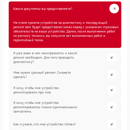
Какие документы вы предоставляете?
На этапе приема устройства на диагностику и последующий
ремонт вам будет предоставлен заказ-наряд с указанием страховых
обязательств на ваше устройство. Далее, после выполнения работ
по ремонту техники, вы получите акт выполненных работ и
гарантийный талон.
Я уже знаю в чем неисправность и какой
ремонт необходим. Для чего проводить
диагностику?
Мне нужен срочный ремонт. Сможете
сделать?
Я хочу, чтобы мое устройство
ремонтировали при мне.
Я хочу, чтобы мое устройство
ремонтировалось только оригинальными
запчастями.
Как я узнаю, что мое устройство готово?