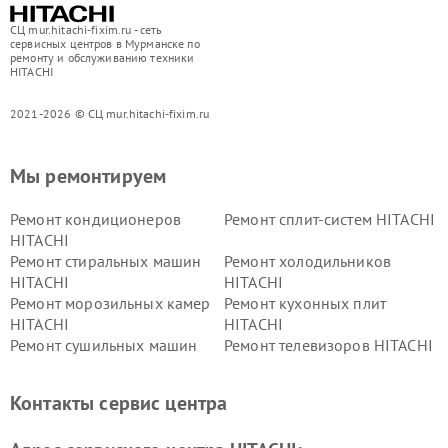
СЦ mur.hitachi-fixim.ru - сеть
сервисных центров в Мурманске по
ремонту и обслуживанию техники
HITACHI
2021-2026 © СЦ mur.hitachi-fixim.ru
Мы ремонтируем
Ремонт кондиционеров
Ремонт сплит-систем HITACHI
HITACHI
Ремонт стиральных машин
Ремонт холодильников
HITACHI
HITACHI
Ремонт морозильных камер
Ремонт кухонных плит
HITACHI
HITACHI
Ремонт сушильных машин
Ремонт телевизоров HITACHI
HITACHI
Ремонт систем хранения
Ремонт снегоуборщиков
Контакты сервис центра
данных HITACHI
HITACHI
Ремонт варочных панелей
Ремонт водонагревателей