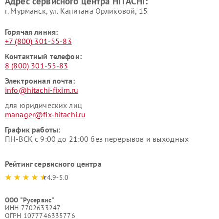
Адрес сервисного центра HITACHI:
HITACHI
HITACHI
г. Мурманск, ул. Капитана Орликовой, 15
Горячая линия:
+7 (800) 301-55-83
Контактный телефон:
8 (800) 301-55-83
Электронная почта:
info@hitachi-fixim.ru
для юридических лиц
manager@fix-hitachi.ru
График работы:
ПН-ВСК с 9:00 до 21:00 без перерывов и выходных
Рейтинг сервисного центра
4.9-5.0
ООО "Русервис"
ИНН 7702633247
ОГРН 1077746335776