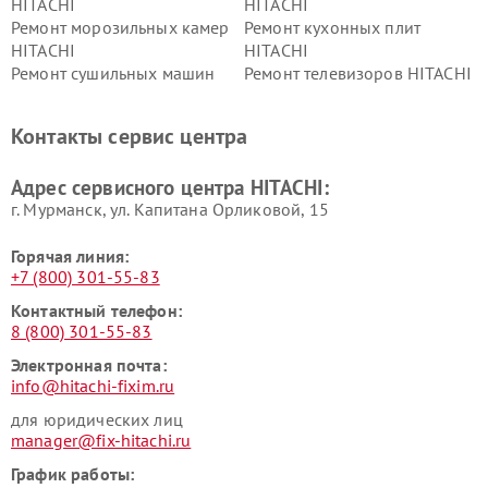
HITACHI
HITACHI
Ремонт морозильных камер
Ремонт кухонных плит
HITACHI
HITACHI
Ремонт сушильных машин
Ремонт телевизоров HITACHI
HITACHI
Ремонт систем хранения
Ремонт снегоуборщиков
Контакты сервис центра
данных HITACHI
HITACHI
Ремонт варочных панелей
Ремонт водонагревателей
Адрес сервисного центра HITACHI:
HITACHI
HITACHI
г. Мурманск, ул. Капитана Орликовой, 15
Горячая линия:
+7 (800) 301-55-83
Контактный телефон:
8 (800) 301-55-83
Электронная почта:
info@hitachi-fixim.ru
для юридических лиц
manager@fix-hitachi.ru
График работы: