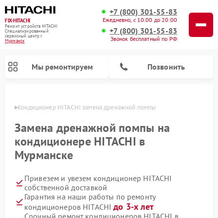
+7 (800) 301-55-83
Ежедневно, с 10:00 до 20:00
FIX-HITACHI
Ремонт устройств HITACHI
+7 (800) 301-55-83
Специализированный
cервисный центр г.
Звонок бесплатный по РФ
Мурманск
Мы ремонтируем
Позвонить
анске
Кондиционер HITACHI замена дренажной помпы
Замена дренажной помпы на
кондиционере HITACHI в
Мурманске
Привезем и увезем кондиционер HITACHI
собственной доставкой
Гарантия на наши работы по ремонту
Ремонт снегоуборщиков HITACHI
Ремонт водонагревателей HITACHI
Ремонт систем хранения данных HITACHI
Ремонт стиральных машин HITACHI
Ремонт морозильных камер HITACHI
Ремонт сушильных машин HITACHI
Ремонт варочных панелей HITACHI
Ремонт посудомоечных машин HITACHI
до 3-х лет
кондиционеров HITACHI
Срочный ремонт кондиционеров HITACHI в