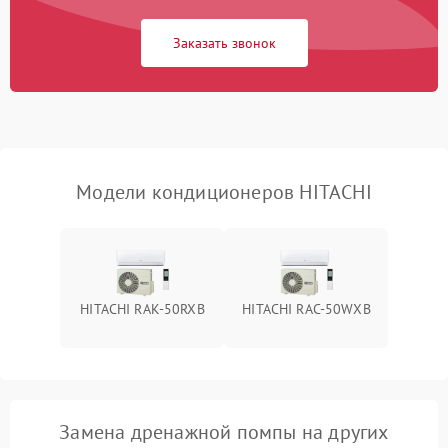
Заказать звонок
Повреждение корпуса
1000 ₽
Подробнее →
Модели кондиционеров HITACHI
HITACHI RAK-50RXB
HITACHI RAC-50WXB
Замена дренажной помпы на других