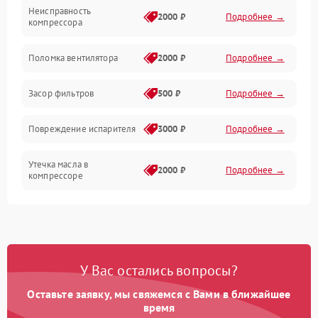
Неисправность
Электропитание
2000 ₽
Подробнее →
компрессора
Датчики
Поломка вентилятора
2000 ₽
Подробнее →
Работа системы
Засор фильтров
500 ₽
Подробнее →
Фильтрация
Повреждение испарителя
3000 ₽
Подробнее →
Хладагент
Утечка масла в
2000 ₽
Подробнее →
компрессоре
Повреждение
1500 ₽
Подробнее →
трубопроводов
Неисправность
2000 ₽
Подробнее →
У Вас остались вопросы?
четырехходового клапана
Оставьте заявку, мы свяжемся с Вами в ближайшее
Поломка подшипников
время
1500 ₽
Подробнее →
вентилятора