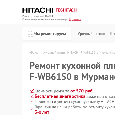
FIX-HITACHI
Ремонт устройств HITACHI
Специализированный cервисный центр г.
Мурманск
Мы ремонтируем
Срочный ремонт
Це
ITACHI в Мурманске
Ремонт кухонной плиты HITACHI F-WB61S0 в Мурманск
Ремонт кухонной пл
F-WB61S0 в Мурман
от 570 руб.
Стоимость ремонта
Бесплатная диагностика
даже при отказ
Привезем и увезем кухонную плиту HITACH
Гарантия на наши работы по ремонту кухо
3-х лет
Ремонт кондиционеров HITACHI
Ремонт стиральных машин HITACHI
Ремонт холодильников HITACHI
Ремонт морозильных камер HITACHI
Ремонт сушильных машин HITACHI
Ремонт систем хранения данных HITACHI
Ремонт снегоуборщиков HITACHI
Ремонт варочных панелей HITACHI
Ремонт водонагревателей HITACHI
Ремонт посудомоечных машин HITACHI