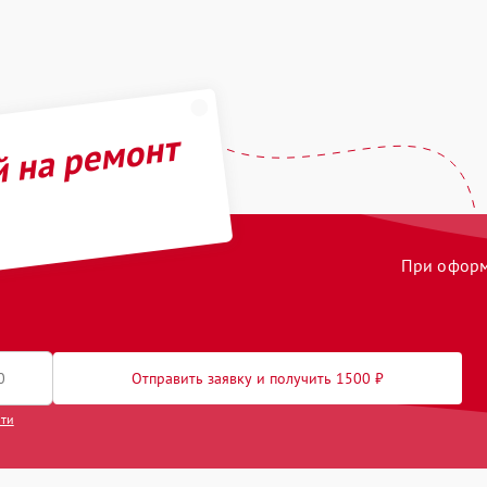
й на ремонт
При оформл
Отправить заявку и получить 1500 ₽
сти