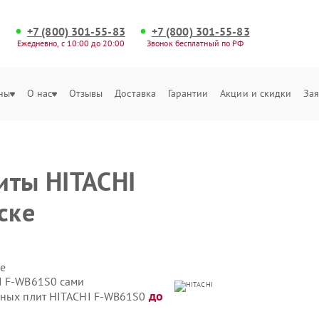
+7 (800) 301-55-83
+7 (800) 301-55-83
Ежедневно, с 10:00 до 20:00
Звонок бесплатный по РФ
ны
О нас
Отзывы
Доставка
Гарантии
Акции и скидки
Зая
е
иты HITACHI
ске
е
I F-WB61S0 сами
до
нных плит HITACHI F-WB61S0