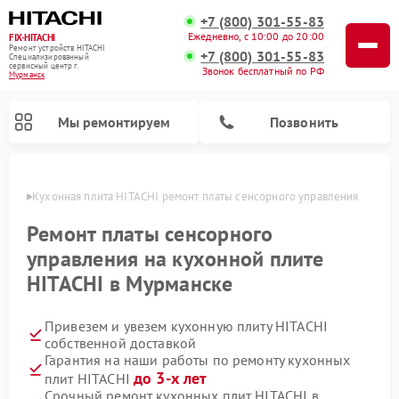
+7 (800) 301-55-83
Ежедневно, с 10:00 до 20:00
FIX-HITACHI
Ремонт устройств HITACHI
+7 (800) 301-55-83
Специализированный
cервисный центр г.
Звонок бесплатный по РФ
Мурманск
Мы ремонтируем
Позвонить
анске
Кухонная плита HITACHI ремонт платы сенсорного управления
Ремонт платы сенсорного
управления на кухонной плите
HITACHI в Мурманске
Привезем и увезем кухонную плиту HITACHI
собственной доставкой
Гарантия на наши работы по ремонту кухонных
Ремонт кондиционеров HITACHI
Ремонт стиральных машин HITACHI
Ремонт морозильных камер HITACHI
Ремонт снегоуборщиков HITACHI
Ремонт водонагревателей HITACHI
Ремонт систем хранения данных HITACHI
Ремонт сушильных машин HITACHI
Ремонт варочных панелей HITACHI
Ремонт посудомоечных машин HITACHI
до 3-х лет
плит HITACHI
Срочный ремонт кухонных плит HITACHI в