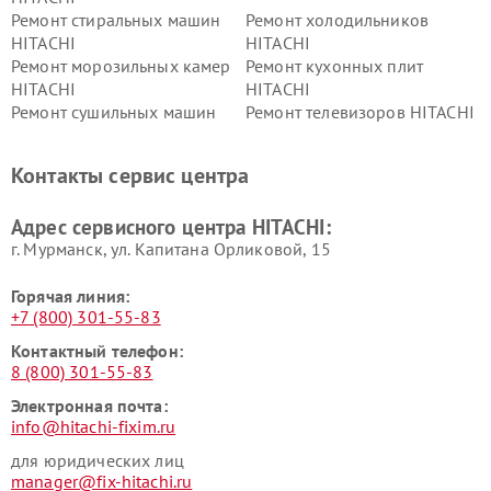
Ремонт стиральных машин
Ремонт холодильников
HITACHI
HITACHI
Ремонт морозильных камер
Ремонт кухонных плит
HITACHI
HITACHI
Ремонт сушильных машин
Ремонт телевизоров HITACHI
HITACHI
Ремонт систем хранения
Ремонт снегоуборщиков
Контакты сервис центра
данных HITACHI
HITACHI
Ремонт варочных панелей
Ремонт водонагревателей
Адрес сервисного центра HITACHI:
HITACHI
HITACHI
г. Мурманск, ул. Капитана Орликовой, 15
Горячая линия:
+7 (800) 301-55-83
Контактный телефон:
8 (800) 301-55-83
Электронная почта:
info@hitachi-fixim.ru
для юридических лиц
manager@fix-hitachi.ru