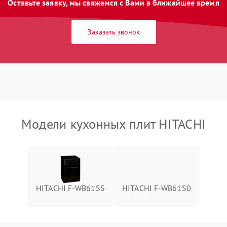
Оставьте заявку, мы свяжемся с Вами в ближайшее время
Заказать звонок
Модели кухонных плит HITACHI
HITACHI F-WB61SS
HITACHI F-WB61S0