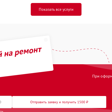
Показать все услуги
й на ремонт
При оформл
Отправить заявку и получить 1500 ₽
сти