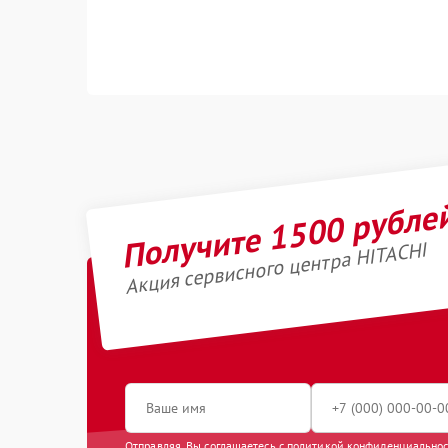
Получите 1500 рубле
Акция сервисного центра HITACHI
Отправляя, Вы соглашаетесь с
политикой конфиденциально