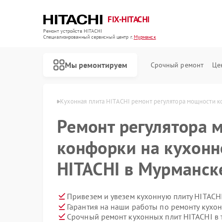
FIX-HITACHI
Ремонт устройств HITACHI
Специализированный cервисный центр г.
Мурманск
Мы ремонтируем
Срочный ремонт
Це
ITACHI в Мурманске
Кухонная плита HITACHI ремонт регулятора мощности 
Ремонт регулятора 
конфорки на кухонн
HITACHI в Мурманск
Привезем и увезем кухонную плиту HITACH
Гарантия на наши работы по ремонту кухо
Срочный ремонт кухонных плит HITACHI в 
Ремонт кондиционеров HITACHI
Ремонт стиральных машин HITACHI
Ремонт холодильников HITACHI
Ремонт морозильных камер HITACHI
Ремонт сушильных машин HITACHI
Ремонт систем хранения данных HITACHI
Ремонт снегоуборщиков HITACHI
Ремонт варочных панелей HITACHI
Ремонт водонагревателей HITACHI
Ремонт посудомоечных машин HITACHI