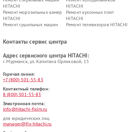
HITACHI
HITACHI
Ремонт морозильных камер
Ремонт кухонных плит
HITACHI
HITACHI
Ремонт сушильных машин
Ремонт телевизоров HITACHI
HITACHI
Ремонт систем хранения
Ремонт снегоуборщиков
Контакты сервис центра
данных HITACHI
HITACHI
Ремонт варочных панелей
Ремонт водонагревателей
Адрес сервисного центра HITACHI:
HITACHI
HITACHI
г. Мурманск, ул. Капитана Орликовой, 15
Горячая линия:
+7 (800) 301-55-83
Контактный телефон:
8 (800) 301-55-83
Электронная почта:
info@hitachi-fixim.ru
для юридических лиц
manager@fix-hitachi.ru