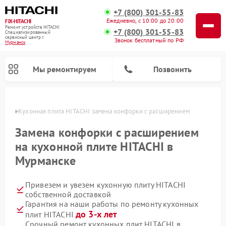
+7 (800) 301-55-83
Ежедневно, с 10:00 до 20:00
FIX-HITACHI
Ремонт устройств HITACHI
+7 (800) 301-55-83
Специализированный
cервисный центр г.
Звонок бесплатный по РФ
Мурманск
Мы ремонтируем
Позвонить
анске
Кухонная плита HITACHI замена конфорки с расширением
Замена конфорки с расширением
на кухонной плите HITACHI в
Мурманске
Привезем и увезем кухонную плиту HITACHI
собственной доставкой
Гарантия на наши работы по ремонту кухонных
Ремонт кондиционеров HITACHI
Ремонт стиральных машин HITACHI
Ремонт морозильных камер HITACHI
Ремонт снегоуборщиков HITACHI
Ремонт водонагревателей HITACHI
Ремонт систем хранения данных HITACHI
Ремонт сушильных машин HITACHI
Ремонт варочных панелей HITACHI
Ремонт посудомоечных машин HITACHI
до 3-х лет
плит HITACHI
Срочный ремонт кухонных плит HITACHI в