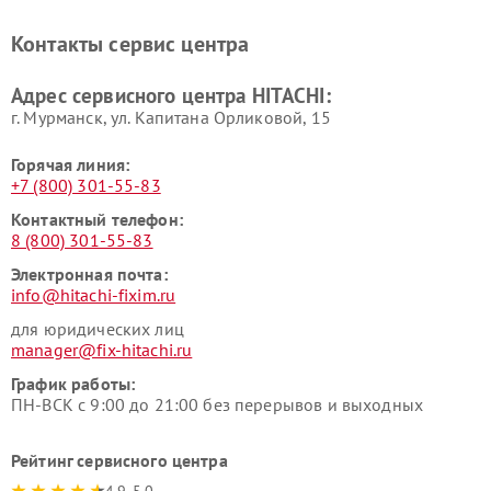
HITACHI
Ремонт систем хранения
Ремонт снегоуборщиков
Контакты сервис центра
данных HITACHI
HITACHI
Ремонт варочных панелей
Ремонт водонагревателей
Адрес сервисного центра HITACHI:
HITACHI
HITACHI
г. Мурманск, ул. Капитана Орликовой, 15
Горячая линия:
+7 (800) 301-55-83
Контактный телефон:
8 (800) 301-55-83
Электронная почта:
info@hitachi-fixim.ru
для юридических лиц
manager@fix-hitachi.ru
График работы:
ПН-ВСК с 9:00 до 21:00 без перерывов и выходных
Рейтинг сервисного центра
4.9-5.0