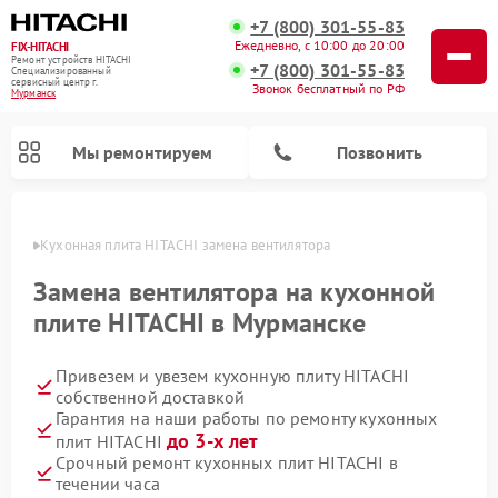
+7 (800) 301-55-83
Ежедневно, с 10:00 до 20:00
FIX-HITACHI
Ремонт устройств HITACHI
+7 (800) 301-55-83
Специализированный
cервисный центр г.
Звонок бесплатный по РФ
Мурманск
Мы ремонтируем
Позвонить
анске
Кухонная плита HITACHI замена вентилятора
Замена вентилятора на кухонной
плите HITACHI в Мурманске
Привезем и увезем кухонную плиту HITACHI
собственной доставкой
Гарантия на наши работы по ремонту кухонных
до 3-х лет
плит HITACHI
Ремонт кондиционеров HITACHI
Ремонт стиральных машин HITACHI
Ремонт морозильных камер HITACHI
Ремонт снегоуборщиков HITACHI
Ремонт водонагревателей HITACHI
Ремонт систем хранения данных HITACHI
Ремонт сушильных машин HITACHI
Ремонт варочных панелей HITACHI
Ремонт посудомоечных машин HITACHI
Срочный ремонт кухонных плит HITACHI в
течении часа