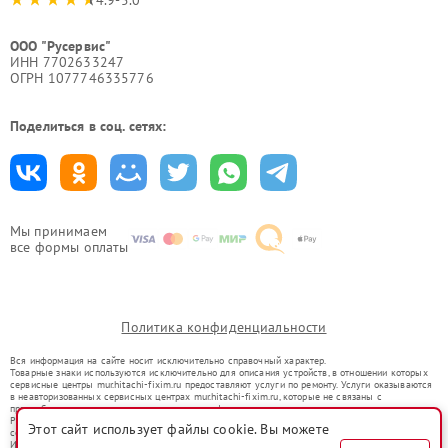
ООО "Русервис"
ИНН 7702633247
ОГРН 1077746335776
Поделиться в соц. сетях:
Мы принимаем
все формы оплаты
Политика конфиденциальности
Вся информация на сайте носит исключительно справочный характер.
Товарные знаки используются исключительно для описания устройств, в отношении которых
сервисные центры mur.hitachi-fixim.ru предоставляют услуги по ремонту. Услуги оказываются
в неавторизованных сервисных центрах mur.hitachi-fixim.ru, которые не связаны с
правообладателями товарных знаков или их официальными представителями.
Ремонт осуществляется для устройств, уже введенных в гражданский оборот в соответствии
Этот сайт использует файлы cookie. Вы можете
со статьей 1487 ГК РФ.
Использование товарных знаков не преследует цели индивидуализации услуг или введения