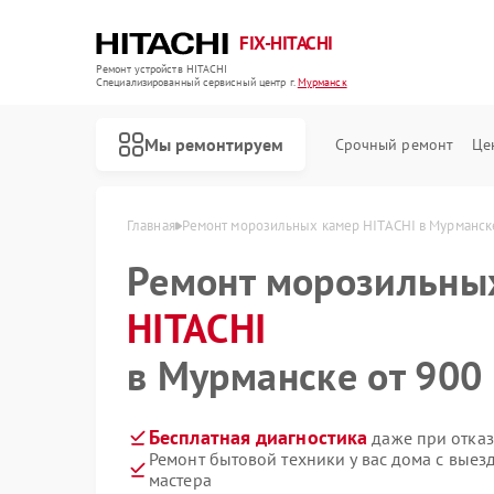
FIX-HITACHI
Ремонт устройств HITACHI
Специализированный cервисный центр г.
Мурманск
Мы ремонтируем
Срочный ремонт
Це
Главная
Ремонт морозильных камер HITACHI в Мурманск
Ремонт морозильны
HITACHI
в Мурманске от 900 
Бесплатная диагностика
даже при отказ
Ремонт бытовой техники у вас дома с вые
мастера
Ремонт кондиционеров HITACHI
Ремонт стиральных машин HITACHI
Ремонт холодильников HITACHI
Ремонт кухонных плит HITACHI
Ремонт сушильных машин HITACHI
Ремонт систем хранения данных HITACHI
Ремонт снегоуборщиков HITACHI
Ремонт варочных панелей HITACHI
Ремонт водонагревателей HITACHI
Ремонт посудомоечных машин HITACHI