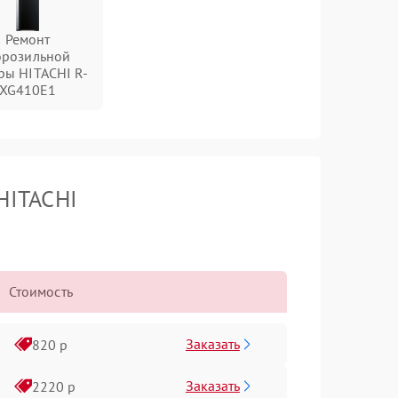
Ремонт
орозильной
ры HITACHI R-
XG410E1
HITACHI
Стоимость
Заказать
820 р
Заказать
2220 р