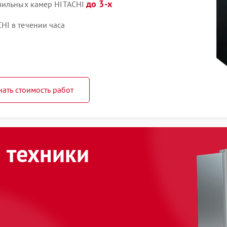
до 3-х
озильных камер HITACHI
HI в течении часа
нать стоимость работ
 техники