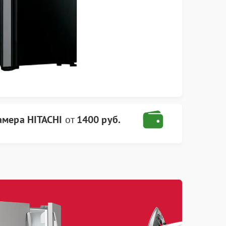
амера HITACHI
от
1400 руб.