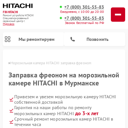
+7 (800) 301-55-83
Ежедневно, с 10:00 до 20:00
FIX-HITACHI
Ремонт устройств HITACHI
+7 (800) 301-55-83
Специализированный
cервисный центр г.
Звонок бесплатный по РФ
Мурманск
Мы ремонтируем
Позвонить
анске
Морозильная камера HITACHI заправка фреоном
Заправка фреоном на морозильной
камере HITACHI в Мурманске
Привезем и увезем морозильную камеру HITACHI
собственной доставкой
Гарантия на наши работы по ремонту
до 3-х лет
морозильных камер HITACHI
Ремонт кондиционеров HITACHI
Ремонт стиральных машин HITACHI
Ремонт снегоуборщиков HITACHI
Ремонт водонагревателей HITACHI
Ремонт систем хранения данных HITACHI
Ремонт сушильных машин HITACHI
Ремонт варочных панелей HITACHI
Ремонт посудомоечных машин HITACHI
Срочный ремонт морозильных камер HITACHI в
течении часа