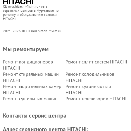
СЦ mur.hitachi-fixim.ru - сеть
сервисных центров в Мурманске по
ремонту и обслуживанию техники
HITACHI
2021-2026 © СЦ mur.hitachi-fixim.ru
Мы ремонтируем
Ремонт кондиционеров
Ремонт сплит-систем HITACHI
HITACHI
Ремонт стиральных машин
Ремонт холодильников
HITACHI
HITACHI
Ремонт морозильных камер
Ремонт кухонных плит
HITACHI
HITACHI
Ремонт сушильных машин
Ремонт телевизоров HITACHI
HITACHI
Ремонт систем хранения
Ремонт снегоуборщиков
Контакты сервис центра
данных HITACHI
HITACHI
Ремонт варочных панелей
Ремонт водонагревателей
Адрес сервисного центра HITACHI:
HITACHI
HITACHI