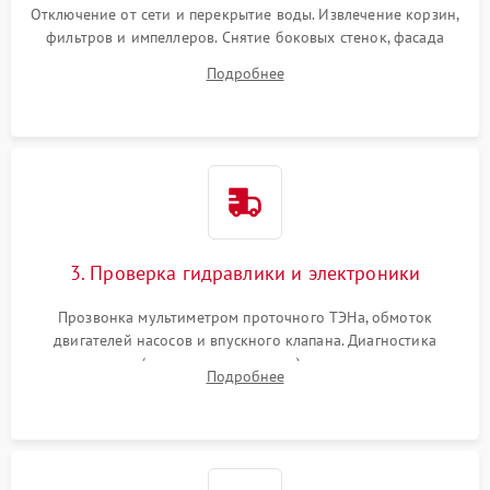
Отключение от сети и перекрытие воды. Извлечение корзин,
фильтров и импеллеров. Снятие боковых стенок, фасада
дверцы или нижнего поддона для прямого доступа к
Подробнее
циркуляционному насосу, ТЭНу и сливной помпе.
3. Проверка гидравлики и электроники
Прозвонка мультиметром проточного ТЭНа, обмоток
двигателей насосов и впускного клапана. Диагностика
прессостата (датчика уровня воды), датчика мутности,
Подробнее
концевика дверцы и электронного модуля управления.