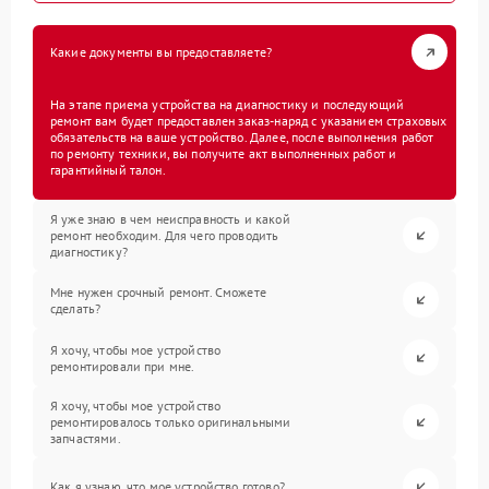
Какие документы вы предоставляете?
На этапе приема устройства на диагностику и последующий
ремонт вам будет предоставлен заказ-наряд с указанием страховых
обязательств на ваше устройство. Далее, после выполнения работ
по ремонту техники, вы получите акт выполненных работ и
гарантийный талон.
Я уже знаю в чем неисправность и какой
ремонт необходим. Для чего проводить
диагностику?
Мне нужен срочный ремонт. Сможете
сделать?
Я хочу, чтобы мое устройство
ремонтировали при мне.
Я хочу, чтобы мое устройство
ремонтировалось только оригинальными
запчастями.
Как я узнаю, что мое устройство готово?