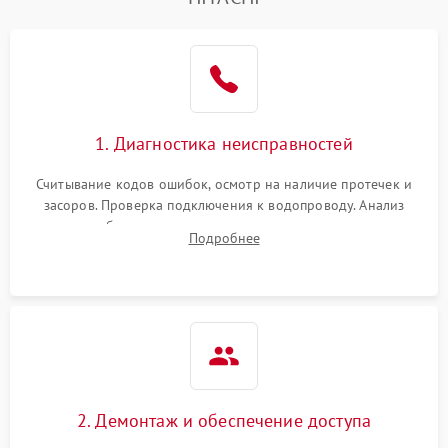
Не работает сушилка
2100 ₽
Подробнее →
Сбои в работе таймера
1700 ₽
Подробнее →
Проблемы с
2100 ₽
Подробнее →
1. Диагностика неисправностей
циркуляционным насосом
Считывание кодов ошибок, осмотр на наличие протечек и
засоров. Проверка подключения к водопроводу. Анализ
жалоб на отсутствие слива, нагрева, вращения
Подробнее
разбрызгивателей или срабатывание системы защиты
аквастоп.
2. Демонтаж и обеспечение доступа