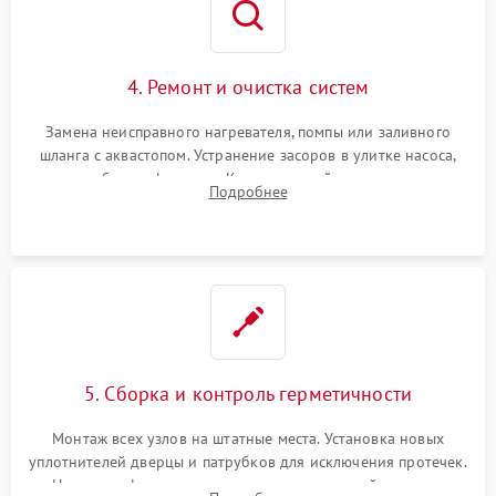
4. Ремонт и очистка систем
Замена неисправного нагревателя, помпы или заливного
шланга с аквастопом. Устранение засоров в улитке насоса,
патрубках и фильтрах. Компонентный ремонт платы
Подробнее
управления, восстановление поврежденной проводки.
5. Сборка и контроль герметичности
Монтаж всех узлов на штатные места. Установка новых
уплотнителей дверцы и патрубков для исключения протечек.
Надежная фиксация хомутов гидравлической системы,