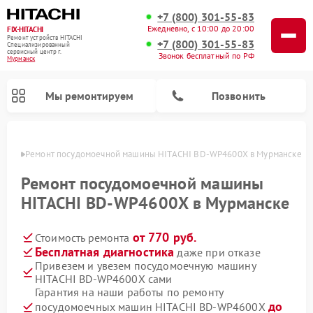
+7 (800) 301-55-83
Ежедневно, с 10:00 до 20:00
FIX-HITACHI
Ремонт устройств HITACHI
+7 (800) 301-55-83
Специализированный
cервисный центр г.
Звонок бесплатный по РФ
Мурманск
Мы ремонтируем
Позвонить
анске
Ремонт посудомоечной машины HITACHI BD-WP4600X в Мурманске
Ремонт посудомоечной машины
HITACHI BD-WP4600X в Мурманске
от 770 руб.
Стоимость ремонта
Бесплатная диагностика
даже при отказе
Привезем и увезем посудомоечную машину
HITACHI BD-WP4600X сами
Ремонт систем хранения данных HITACHI
Ремонт кондиционеров HITACHI
Ремонт стиральных машин HITACHI
Ремонт морозильных камер HITACHI
Ремонт сушильных машин HITACHI
Ремонт варочных панелей HITACHI
Ремонт снегоуборщиков HITACHI
Ремонт водонагревателей HITACHI
Гарантия на наши работы по ремонту
до
посудомоечных машин HITACHI BD-WP4600X