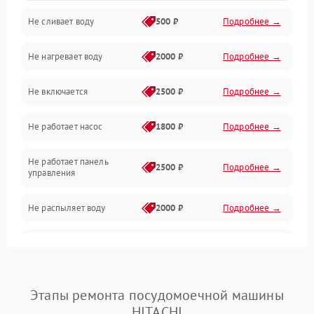
Не сливает воду
500 ₽
Подробнее →
Электропитание
Не нагревает воду
2000 ₽
Подробнее →
Датчики
Не включается
2500 ₽
Подробнее →
Нагрев
Не работает насос
1800 ₽
Подробнее →
Вода
Не работает панель
Гигиена
2500 ₽
Подробнее →
управления
Программное обеспечение
Не распыляет воду
2000 ₽
Подробнее →
Не запускается цикл
1800 ₽
Подробнее →
стирки
Проблемы с набором
Этапы ремонта посудомоечной машины
1800 ₽
Подробнее →
воды
HITACHI