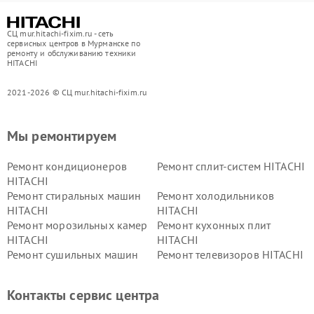
СЦ mur.hitachi-fixim.ru - сеть
сервисных центров в Мурманске по
ремонту и обслуживанию техники
HITACHI
2021-2026 © СЦ mur.hitachi-fixim.ru
Мы ремонтируем
Ремонт кондиционеров
Ремонт сплит-систем HITACHI
HITACHI
Ремонт стиральных машин
Ремонт холодильников
HITACHI
HITACHI
Ремонт морозильных камер
Ремонт кухонных плит
HITACHI
HITACHI
Ремонт сушильных машин
Ремонт телевизоров HITACHI
HITACHI
Ремонт систем хранения
Ремонт снегоуборщиков
Контакты сервис центра
данных HITACHI
HITACHI
Ремонт варочных панелей
Ремонт водонагревателей