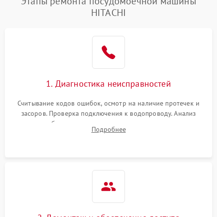
Этапы ремонта посудомоечной машины
HITACHI
1. Диагностика неисправностей
Считывание кодов ошибок, осмотр на наличие протечек и
засоров. Проверка подключения к водопроводу. Анализ
жалоб на отсутствие слива, нагрева, вращения
Подробнее
разбрызгивателей или срабатывание системы защиты
аквастоп.