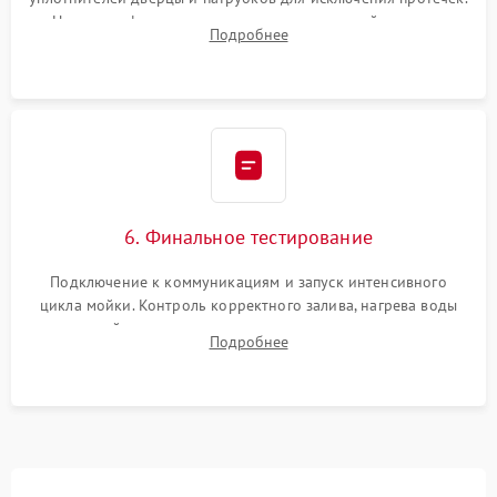
Надежная фиксация хомутов гидравлической системы,
Подробнее
сборка корпуса и установка датчика поплавка.
6. Финальное тестирование
Подключение к коммуникациям и запуск интенсивного
цикла мойки. Контроль корректного залива, нагрева воды
до нужной температуры, отсутствия посторонних шумов,
Подробнее
штатного слива и абсолютной сухости в поддоне.