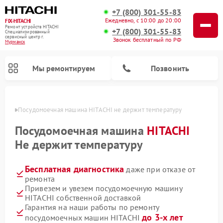
+7 (800) 301-55-83
Ежедневно, с 10:00 до 20:00
FIX-HITACHI
Ремонт устройств HITACHI
+7 (800) 301-55-83
Специализированный
cервисный центр г.
Звонок бесплатный по РФ
Мурманск
Мы ремонтируем
Позвонить
анске
Посудомоечная машина HITACHI не держит температуру
Посудомоечная машина
HITACHI
Не держит температуру
Бесплатная диагностика
даже при отказе от
ремонта
Привезем и увезем посудомоечную машину
HITACHI собственной доставкой
Ремонт систем хранения данных HITACHI
Ремонт кондиционеров HITACHI
Ремонт стиральных машин HITACHI
Ремонт морозильных камер HITACHI
Ремонт сушильных машин HITACHI
Ремонт варочных панелей HITACHI
Ремонт снегоуборщиков HITACHI
Ремонт водонагревателей HITACHI
Гарантия на наши работы по ремонту
до 3-х лет
посудомоечных машин HITACHI