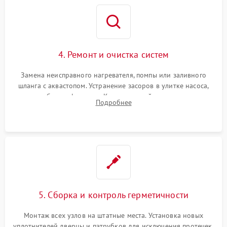
4. Ремонт и очистка систем
Замена неисправного нагревателя, помпы или заливного
шланга с аквастопом. Устранение засоров в улитке насоса,
патрубках и фильтрах. Компонентный ремонт платы
Подробнее
управления, восстановление поврежденной проводки.
5. Сборка и контроль герметичности
Монтаж всех узлов на штатные места. Установка новых
уплотнителей дверцы и патрубков для исключения протечек.