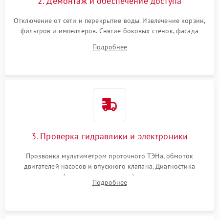
2. Демонтаж и обеспечение доступа
Отключение от сети и перекрытие воды. Извлечение корзин,
фильтров и импеллеров. Снятие боковых стенок, фасада
дверцы или нижнего поддона для прямого доступа к
Подробнее
циркуляционному насосу, ТЭНу и сливной помпе.
3. Проверка гидравлики и электроники
Прозвонка мультиметром проточного ТЭНа, обмоток
двигателей насосов и впускного клапана. Диагностика
прессостата (датчика уровня воды), датчика мутности,
Подробнее
концевика дверцы и электронного модуля управления.