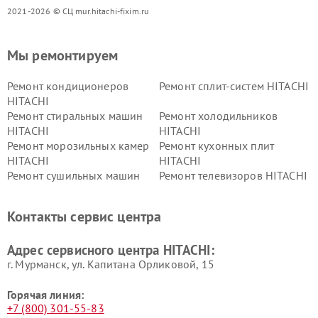
2021-2026 © СЦ mur.hitachi-fixim.ru
Мы ремонтируем
Ремонт кондиционеров
Ремонт сплит-систем HITACHI
HITACHI
Ремонт стиральных машин
Ремонт холодильников
HITACHI
HITACHI
Ремонт морозильных камер
Ремонт кухонных плит
HITACHI
HITACHI
Ремонт сушильных машин
Ремонт телевизоров HITACHI
HITACHI
Ремонт систем хранения
Ремонт снегоуборщиков
Контакты сервис центра
данных HITACHI
HITACHI
Ремонт варочных панелей
Ремонт водонагревателей
Адрес сервисного центра HITACHI:
HITACHI
HITACHI
г. Мурманск, ул. Капитана Орликовой, 15
Горячая линия:
+7 (800) 301-55-83