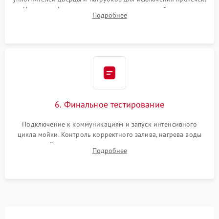
Надежная фиксация хомутов гидравлической системы,
Подробнее
сборка корпуса и установка датчика поплавка.
6. Финальное тестирование
Подключение к коммуникациям и запуск интенсивного
цикла мойки. Контроль корректного залива, нагрева воды
до нужной температуры, отсутствия посторонних шумов,
Подробнее
штатного слива и абсолютной сухости в поддоне.