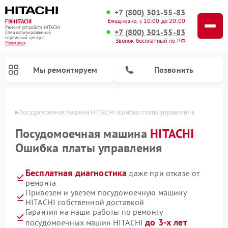
+7 (800) 301-55-83
Ежедневно, с 10:00 до 20:00
FIX-HITACHI
Ремонт устройств HITACHI
+7 (800) 301-55-83
Специализированный
cервисный центр г.
Звонок бесплатный по РФ
Мурманск
Мы ремонтируем
Позвонить
анске
Посудомоечная машина HITACHI ошибка платы управления
Посудомоечная машина
HITACHI
Ошибка платы управления
Бесплатная диагностика
даже при отказе от
ремонта
Привезем и увезем посудомоечную машину
HITACHI собственной доставкой
Ремонт систем хранения данных HITACHI
Ремонт кондиционеров HITACHI
Ремонт стиральных машин HITACHI
Ремонт морозильных камер HITACHI
Ремонт сушильных машин HITACHI
Ремонт варочных панелей HITACHI
Ремонт снегоуборщиков HITACHI
Ремонт водонагревателей HITACHI
Гарантия на наши работы по ремонту
до 3-х лет
посудомоечных машин HITACHI