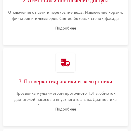
2. Демонтаж и обеспечение доступа
Отключение от сети и перекрытие воды. Извлечение корзин,
фильтров и импеллеров. Снятие боковых стенок, фасада
дверцы или нижнего поддона для прямого доступа к
Подробнее
циркуляционному насосу, ТЭНу и сливной помпе.
3. Проверка гидравлики и электроники
Прозвонка мультиметром проточного ТЭНа, обмоток
двигателей насосов и впускного клапана. Диагностика
прессостата (датчика уровня воды), датчика мутности,
Подробнее
концевика дверцы и электронного модуля управления.