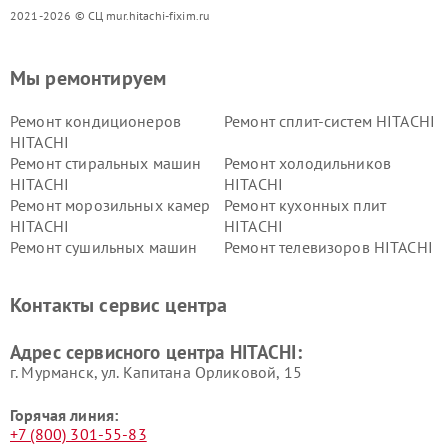
2021-2026 © СЦ mur.hitachi-fixim.ru
Мы ремонтируем
Ремонт кондиционеров
Ремонт сплит-систем HITACHI
HITACHI
Ремонт стиральных машин
Ремонт холодильников
HITACHI
HITACHI
Ремонт морозильных камер
Ремонт кухонных плит
HITACHI
HITACHI
Ремонт сушильных машин
Ремонт телевизоров HITACHI
HITACHI
Ремонт систем хранения
Ремонт снегоуборщиков
Контакты сервис центра
данных HITACHI
HITACHI
Ремонт варочных панелей
Ремонт водонагревателей
Адрес сервисного центра HITACHI:
HITACHI
HITACHI
г. Мурманск, ул. Капитана Орликовой, 15
Горячая линия:
+7 (800) 301-55-83