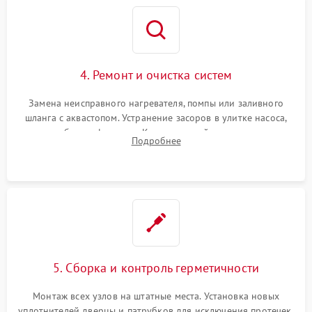
4. Ремонт и очистка систем
Замена неисправного нагревателя, помпы или заливного
шланга с аквастопом. Устранение засоров в улитке насоса,
патрубках и фильтрах. Компонентный ремонт платы
Подробнее
управления, восстановление поврежденной проводки.
5. Сборка и контроль герметичности
Монтаж всех узлов на штатные места. Установка новых
уплотнителей дверцы и патрубков для исключения протечек.