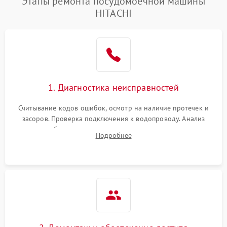
Этапы ремонта посудомоечной машины
HITACHI
1. Диагностика неисправностей
Считывание кодов ошибок, осмотр на наличие протечек и
засоров. Проверка подключения к водопроводу. Анализ
жалоб на отсутствие слива, нагрева, вращения
Подробнее
разбрызгивателей или срабатывание системы защиты
аквастоп.