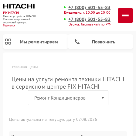
+7 (800) 301-55-83
Ежедневно, с 10:00 до 20:00
FIX-HITACHI
Ремонт устройств HITACHI
+7 (800) 301-55-83
Специализированный
cервисный центр г.
Звонок бесплатный по РФ
Мурманск
Мы ремонтируем
Позвонить
главная
цены
Цены на услуги ремонта техники HITACHI
в сервисном центре FIX-HITACHI
Цены актуальны на текущую дату 07.08.2026
Ремонт систем хранения данных HITACHI
Ремонт кондиционеров HITACHI
Ремонт стиральных машин HITACHI
Ремонт морозильных камер HITACHI
Ремонт сушильных машин HITACHI
Ремонт варочных панелей HITACHI
Ремонт посудомоечных машин HITACHI
Ремонт снегоуборщиков HITACHI
Ремонт водонагревателей HITACHI