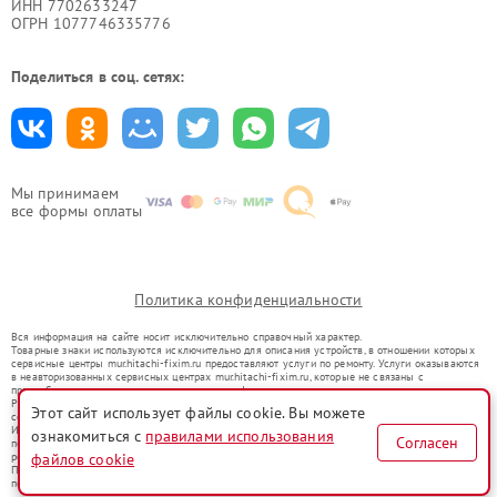
ИНН 7702633247
ОГРН 1077746335776
Поделиться в соц. сетях:
Мы принимаем
все формы оплаты
Политика конфиденциальности
Вся информация на сайте носит исключительно справочный характер.
Товарные знаки используются исключительно для описания устройств, в отношении которых
сервисные центры mur.hitachi-fixim.ru предоставляют услуги по ремонту. Услуги оказываются
в неавторизованных сервисных центрах mur.hitachi-fixim.ru, которые не связаны с
правообладателями товарных знаков или их официальными представителями.
Ремонт осуществляется для устройств, уже введенных в гражданский оборот в соответствии
Этот сайт использует файлы cookie. Вы можете
со статьей 1487 ГК РФ.
Использование товарных знаков не преследует цели индивидуализации услуг или введения
ознакомиться с
правилами использования
Согласен
потребителей в заблуждение, а служит для информирования о предоставляемых услугах по
ремонту техники указанных брендов.
файлов cookie
Представленная на сайте информация не является публичной офертой, определяемой
положениями Статьи 437(2) Гражданского кодекса РФ