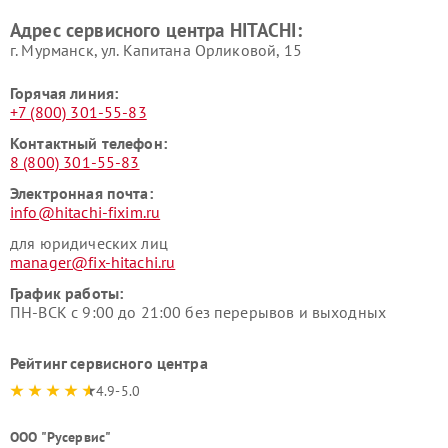
Ремонт варочных панелей
Ремонт водонагревателей
Адрес сервисного центра HITACHI:
HITACHI
HITACHI
г. Мурманск, ул. Капитана Орликовой, 15
Горячая линия:
+7 (800) 301-55-83
Контактный телефон:
8 (800) 301-55-83
Электронная почта:
info@hitachi-fixim.ru
для юридических лиц
manager@fix-hitachi.ru
График работы:
ПН-ВСК с 9:00 до 21:00 без перерывов и выходных
Рейтинг сервисного центра
4.9-5.0
ООО "Русервис"