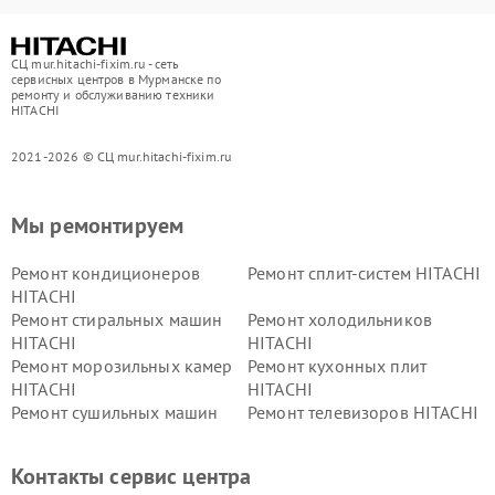
СЦ mur.hitachi-fixim.ru - сеть
сервисных центров в Мурманске по
ремонту и обслуживанию техники
HITACHI
2021-2026 © СЦ mur.hitachi-fixim.ru
Мы ремонтируем
Ремонт кондиционеров
Ремонт сплит-систем HITACHI
HITACHI
Ремонт стиральных машин
Ремонт холодильников
HITACHI
HITACHI
Ремонт морозильных камер
Ремонт кухонных плит
HITACHI
HITACHI
Ремонт сушильных машин
Ремонт телевизоров HITACHI
HITACHI
Ремонт систем хранения
Ремонт снегоуборщиков
Контакты сервис центра
данных HITACHI
HITACHI