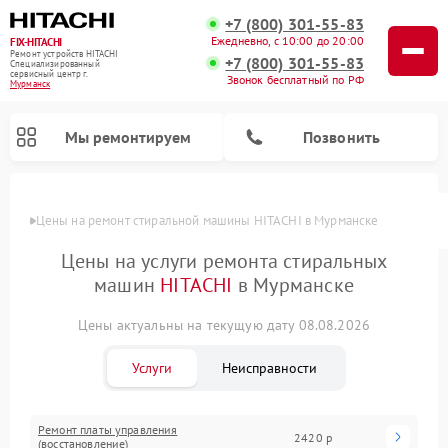
+7 (800) 301-55-83
Ежедневно, с 10:00 до 20:00
FIX-HITACHI
Ремонт устройств HITACHI
+7 (800) 301-55-83
Специализированный
cервисный центр г.
Звонок бесплатный по РФ
Мурманск
Мы ремонтируем
Позвонить
Цены
Цены на ремонт стиральной машины HITACHI в Мурманске
Цены на услуги ремонта стиральных
машин
HITACHI
в Мурманске
Цены актуальны на текущую дату 08.08.2026
Услуги
Неисправности
Ремонт кондиционеров HITACHI
Ремонт снегоуборщиков HITACHI
Ремонт водонагревателей HITACHI
Ремонт систем хранения данных HITACHI
Ремонт морозильных камер HITACHI
Ремонт сушильных машин HITACHI
Ремонт варочных панелей HITACHI
Ремонт посудомоечных машин HITACHI
Ремонт платы управления
2420 р
(восстановление)