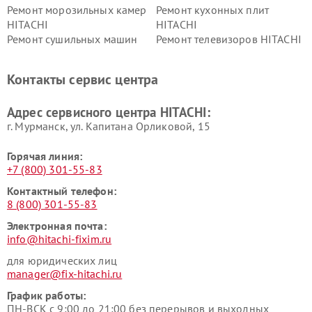
Ремонт морозильных камер
Ремонт кухонных плит
HITACHI
HITACHI
Ремонт сушильных машин
Ремонт телевизоров HITACHI
HITACHI
Ремонт систем хранения
Ремонт снегоуборщиков
Контакты сервис центра
данных HITACHI
HITACHI
Ремонт варочных панелей
Ремонт водонагревателей
Адрес сервисного центра HITACHI:
HITACHI
HITACHI
г. Мурманск, ул. Капитана Орликовой, 15
Горячая линия:
+7 (800) 301-55-83
Контактный телефон:
8 (800) 301-55-83
Электронная почта:
info@hitachi-fixim.ru
для юридических лиц
manager@fix-hitachi.ru
График работы:
ПН-ВСК с 9:00 до 21:00 без перерывов и выходных