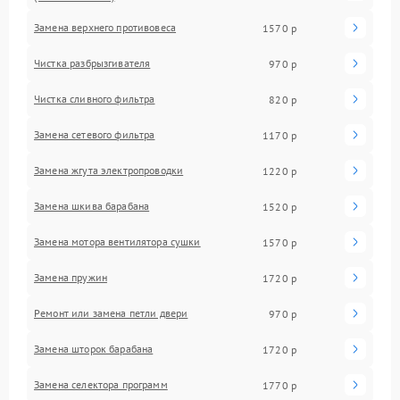
Замена верхнего противовеса
1570 р
Чистка разбрызгивателя
970 р
Чистка сливного фильтра
820 р
Замена сетевого фильтра
1170 р
Замена жгута электропроводки
1220 р
Замена шкива барабана
1520 р
Замена мотора вентилятора сушки
1570 р
Замена пружин
1720 р
Ремонт или замена петли двери
970 р
Замена шторок барабана
1720 р
Замена селектора программ
1770 р