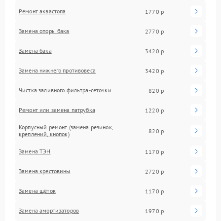
Ремонт аквастопа
1770 р
Замена опоры бака
2770 р
Замена бака
3420 р
Замена нижнего противовеса
3420 р
Чистка заливного фильтра-сеточки
820 р
Ремонт или замена патрубка
1220 р
Корпусный ремонт (замена резинок,
820 р
креплений, кнопок)
Замена ТЭН
1170 р
Замена крестовины
2720 р
Замена щёток
1170 р
Замена амортизаторов
1970 р