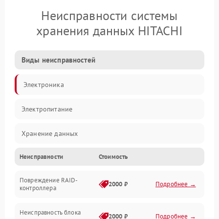
Неисправности системы
хранения данных HITACHI
Виды неисправностей
Электроника
Электропитание
Хранение данных
Неисправности
Стоимость
Механика
Повреждение RAID-
Корпус/Герметичность
2000 ₽
Подробнее →
контроллера
Электронные компоненты
Неисправность блока
2000 ₽
Подробнее →