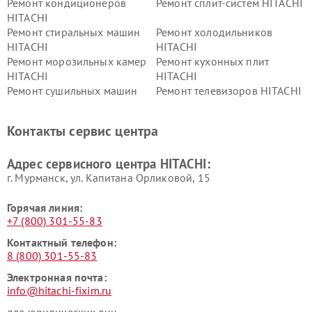
Ремонт кондиционеров
Ремонт сплит-систем HITACHI
HITACHI
Ремонт стиральных машин
Ремонт холодильников
HITACHI
HITACHI
Ремонт морозильных камер
Ремонт кухонных плит
HITACHI
HITACHI
Ремонт сушильных машин
Ремонт телевизоров HITACHI
HITACHI
Ремонт систем хранения
Ремонт снегоуборщиков
Контакты сервис центра
данных HITACHI
HITACHI
Ремонт варочных панелей
Ремонт водонагревателей
Адрес сервисного центра HITACHI:
HITACHI
HITACHI
г. Мурманск, ул. Капитана Орликовой, 15
Горячая линия:
+7 (800) 301-55-83
Контактный телефон:
8 (800) 301-55-83
Электронная почта:
info@hitachi-fixim.ru