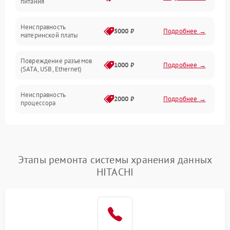
питания
Механические повреждения
Неисправность
5000 ₽
Подробнее →
материнской платы
Программное обеспечение
Повреждение разъемов
Накопители
1000 ₽
Подробнее →
(SATA, USB, Ethernet)
Механические/Электроника
Неисправность
2000 ₽
Подробнее →
процессора
Накопители/Программное обеспечение
Проблемы с оперативной
1500 ₽
Подробнее →
памятью
Управление
Этапы ремонта системы хранения данных
Неисправность системы
Интерфейсы
2000 ₽
Подробнее →
HITACHI
резервирования
Проблемы с пайкой на
1500 ₽
Подробнее →
плате