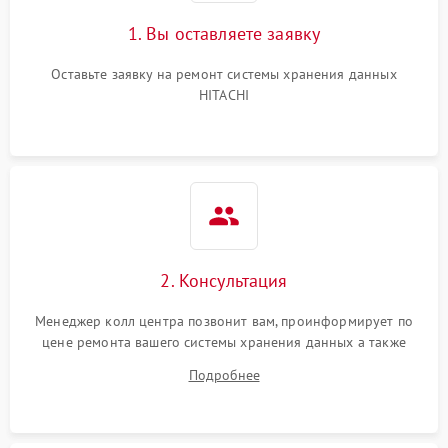
Неисправность сетевого
1000 ₽
Подробнее →
адаптера
1. Вы оставляете заявку
Повреждение внутренних
Оставьте заявку на ремонт системы хранения данных
500 ₽
Подробнее →
проводов
HITACHI
Неисправность системы
1500 ₽
Подробнее →
мониторинга
Неисправность
500 ₽
Подробнее →
индикаторов
Повреждение печатной
3000 ₽
Подробнее →
2. Консультация
платы
Менеджер колл центра позвонит вам, проинформирует по
Неисправность системы
2500 ₽
Подробнее →
цене ремонта вашего системы хранения данных а также
управления
ответит на все ваши вопросы.
Подробнее
Неисправность системы
1000 ₽
Подробнее →
вентиляции