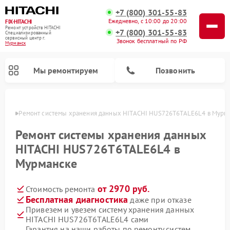
+7 (800) 301-55-83
Ежедневно, с 10:00 до 20:00
FIX-HITACHI
Ремонт устройств HITACHI
+7 (800) 301-55-83
Специализированный
cервисный центр г.
Звонок бесплатный по РФ
Мурманск
Мы ремонтируем
Позвонить
анске
Ремонт системы хранения данных HITACHI HUS726T6TALE6L4 в Мурм
Ремонт системы хранения данных
HITACHI HUS726T6TALE6L4 в
Мурманске
от 2970 руб.
Стоимость ремонта
Бесплатная диагностика
даже при отказе
Привезем и увезем систему хранения данных
Ремонт кондиционеров HITACHI
Ремонт стиральных машин HITACHI
Ремонт морозильных камер HITACHI
Ремонт сушильных машин HITACHI
Ремонт снегоуборщиков HITACHI
Ремонт водонагревателей HITACHI
Ремонт варочных панелей HITACHI
Ремонт посудомоечных машин HITACHI
HITACHI HUS726T6TALE6L4 сами
Гарантия на наши работы по ремонту систем