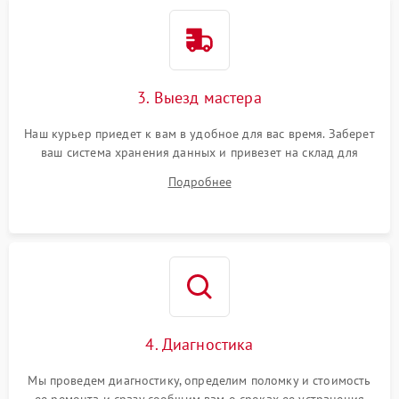
Проблемы с заземлением
1000 ₽
Подробнее →
Неисправность системы
резервирования питания
2000 ₽
Подробнее →
(ИБП)
3. Выезд мастера
Повреждение кабелей
Наш курьер приедет к вам в удобное для вас время. Заберет
500 ₽
Подробнее →
подключения
ваш система хранения данных и привезет на склад для
диагностики.
Подробнее
Неисправность системы
2000 ₽
Подробнее →
шифрования данных
4. Диагностика
Мы проведем диагностику, определим поломку и стоимость