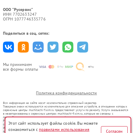
ООО "Русервис"
ИНН 7702633247
ОГРН 1077746335776
Поделиться в соц. сетях:
Мы принимаем
все формы оплаты
Политика конфиденциальности
Вся информация на сайте носит исключительно справочный характер.
Товарные знаки используются исключительно для описания устройств, в отношении которых
сервисные центры mur.hitachi-fixim.ru предоставляют услуги по ремонту. Услуги оказываются
в неавторизованных сервисных центрах mur.hitachi-fixim.ru, которые не связаны с
правообладателями товарных знаков или их официальными представителями.
Ремонт осуществляется для устройств, уже введенных в гражданский оборот в соответствии
Этот сайт использует файлы cookie. Вы можете
со статьей 1487 ГК РФ.
Использование товарных знаков не преследует цели индивидуализации услуг или введения
ознакомиться с
правилами использования
Согласен
потребителей в заблуждение, а служит для информирования о предоставляемых услугах по