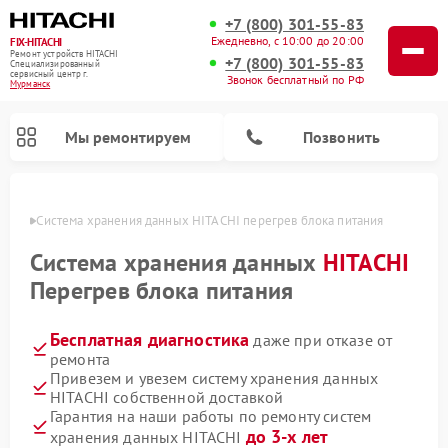
+7 (800) 301-55-83
Ежедневно, с 10:00 до 20:00
FIX-HITACHI
Ремонт устройств HITACHI
+7 (800) 301-55-83
Специализированный
cервисный центр г.
Звонок бесплатный по РФ
Мурманск
Мы ремонтируем
Позвонить
анске
Система хранения данных HITACHI перегрев блока питания
Система хранения данных
HITACHI
Перегрев блока питания
Бесплатная диагностика
даже при отказе от
ремонта
Привезем и увезем систему хранения данных
HITACHI собственной доставкой
Ремонт кондиционеров HITACHI
Ремонт стиральных машин HITACHI
Ремонт морозильных камер HITACHI
Ремонт сушильных машин HITACHI
Ремонт снегоуборщиков HITACHI
Ремонт водонагревателей HITACHI
Ремонт варочных панелей HITACHI
Ремонт посудомоечных машин HITACHI
Гарантия на наши работы по ремонту систем
до 3-х лет
хранения данных HITACHI