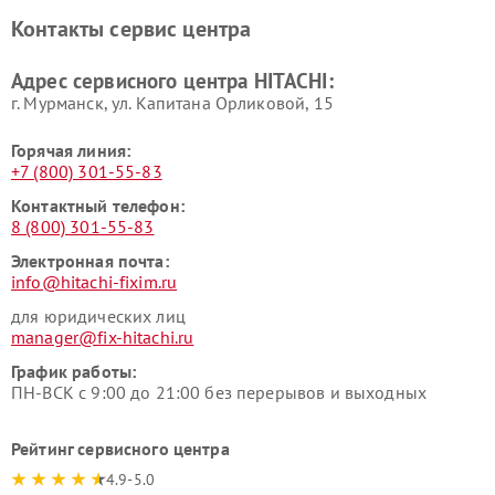
Ремонт систем хранения
Ремонт снегоуборщиков
Контакты сервис центра
данных HITACHI
HITACHI
Ремонт варочных панелей
Ремонт водонагревателей
Адрес сервисного центра HITACHI:
HITACHI
HITACHI
г. Мурманск, ул. Капитана Орликовой, 15
Горячая линия:
+7 (800) 301-55-83
Контактный телефон:
8 (800) 301-55-83
Электронная почта:
info@hitachi-fixim.ru
для юридических лиц
manager@fix-hitachi.ru
График работы:
ПН-ВСК с 9:00 до 21:00 без перерывов и выходных
Рейтинг сервисного центра
4.9-5.0