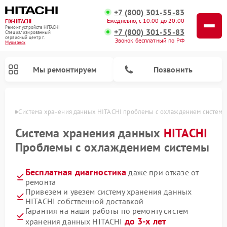
+7 (800) 301-55-83
Ежедневно, с 10:00 до 20:00
FIX-HITACHI
Ремонт устройств HITACHI
+7 (800) 301-55-83
Специализированный
cервисный центр г.
Звонок бесплатный по РФ
Мурманск
Мы ремонтируем
Позвонить
анске
Система хранения данных HITACHI проблемы с охлаждением систем
Система хранения данных
HITACHI
Проблемы с охлаждением системы
Бесплатная диагностика
даже при отказе от
ремонта
Привезем и увезем систему хранения данных
HITACHI собственной доставкой
Ремонт кондиционеров HITACHI
Ремонт стиральных машин HITACHI
Ремонт морозильных камер HITACHI
Ремонт сушильных машин HITACHI
Ремонт снегоуборщиков HITACHI
Ремонт водонагревателей HITACHI
Ремонт варочных панелей HITACHI
Ремонт посудомоечных машин HITACHI
Гарантия на наши работы по ремонту систем
до 3-х лет
хранения данных HITACHI