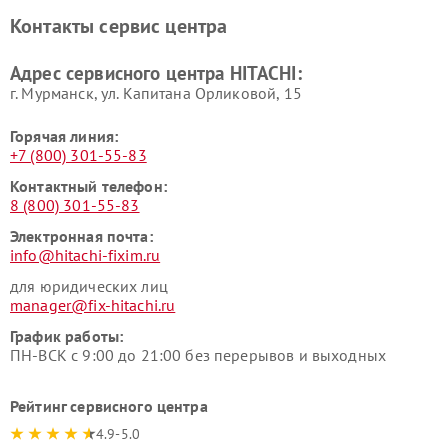
Ремонт систем хранения
Ремонт снегоуборщиков
Контакты сервис центра
данных HITACHI
HITACHI
Ремонт варочных панелей
Ремонт водонагревателей
Адрес сервисного центра HITACHI:
HITACHI
HITACHI
г. Мурманск, ул. Капитана Орликовой, 15
Горячая линия:
+7 (800) 301-55-83
Контактный телефон:
8 (800) 301-55-83
Электронная почта:
info@hitachi-fixim.ru
для юридических лиц
manager@fix-hitachi.ru
График работы:
ПН-ВСК с 9:00 до 21:00 без перерывов и выходных
Рейтинг сервисного центра
4.9-5.0