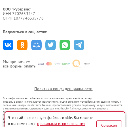
ООО "Русервис"
ИНН 7702633247
ОГРН 1077746335776
Поделиться в соц. сетях:
Мы принимаем
все формы оплаты
Политика конфиденциальности
Вся информация на сайте носит исключительно справочный характер.
Товарные знаки используются исключительно для описания устройств, в отношении которых
сервисные центры mur.hitachi-fixim.ru предоставляют услуги по ремонту. Услуги оказываются
в неавторизованных сервисных центрах mur.hitachi-fixim.ru, которые не связаны с
правообладателями товарных знаков или их официальными представителями.
Ремонт осуществляется для устройств, уже введенных в гражданский оборот в соответствии
Этот сайт использует файлы cookie. Вы можете
со статьей 1487 ГК РФ.
Использование товарных знаков не преследует цели индивидуализации услуг или введения
ознакомиться с
правилами использования
Согласен
потребителей в заблуждение, а служит для информирования о предоставляемых услугах по