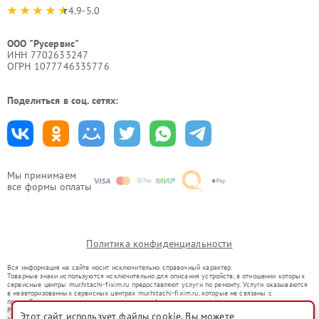
4.9-5.0
ООО "Русервис"
ИНН 7702633247
ОГРН 1077746335776
Поделиться в соц. сетях:
Мы принимаем
все формы оплаты
Политика конфиденциальности
Вся информация на сайте носит исключительно справочный характер.
Товарные знаки используются исключительно для описания устройств, в отношении которых
сервисные центры mur.hitachi-fixim.ru предоставляют услуги по ремонту. Услуги оказываются
в неавторизованных сервисных центрах mur.hitachi-fixim.ru, которые не связаны с
правообладателями товарных знаков или их официальными представителями.
Ремонт осуществляется для устройств, уже введенных в гражданский оборот в соответствии
Этот сайт использует файлы cookie. Вы можете
со статьей 1487 ГК РФ.