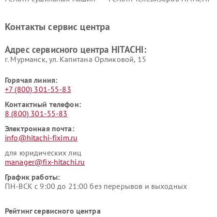
HITACHI
Ремонт систем хранения
Ремонт снегоуборщиков
Контакты сервис центра
данных HITACHI
HITACHI
Ремонт варочных панелей
Ремонт водонагревателей
Адрес сервисного центра HITACHI:
HITACHI
HITACHI
г. Мурманск, ул. Капитана Орликовой, 15
Горячая линия:
+7 (800) 301-55-83
Контактный телефон:
8 (800) 301-55-83
Электронная почта:
info@hitachi-fixim.ru
для юридических лиц
manager@fix-hitachi.ru
График работы:
ПН-ВСК с 9:00 до 21:00 без перерывов и выходных
Рейтинг сервисного центра