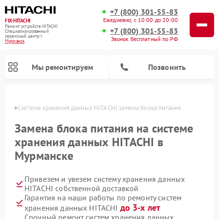
+7 (800) 301-55-83
Ежедневно, с 10:00 до 20:00
FIX-HITACHI
Ремонт устройств HITACHI
+7 (800) 301-55-83
Специализированный
cервисный центр г.
Звонок бесплатный по РФ
Мурманск
Мы ремонтируем
Позвонить
анске
Система хранения данных HITACHI замена блока питания
Замена блока питания на системе
хранения данных HITACHI в
Мурманске
Привезем и увезем систему хранения данных
HITACHI собственной доставкой
Гарантия на наши работы по ремонту систем
Ремонт кондиционеров HITACHI
Ремонт стиральных машин HITACHI
Ремонт морозильных камер HITACHI
Ремонт сушильных машин HITACHI
Ремонт снегоуборщиков HITACHI
Ремонт водонагревателей HITACHI
Ремонт варочных панелей HITACHI
Ремонт посудомоечных машин HITACHI
до 3-х лет
хранения данных HITACHI
Срочный ремонт систем хранения данных