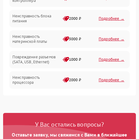
контроллера
Электронные компоненты
Неисправность блока
2000 ₽
Подробнее →
питания
Механические повреждения
Неисправность
5000 ₽
Подробнее →
материнской платы
Программное обеспечение
Повреждение разъемов
Накопители
1000 ₽
Подробнее →
(SATA, USB, Ethernet)
Механические/Электроника
Неисправность
2000 ₽
Подробнее →
процессора
Накопители/Программное обеспечение
Проблемы с оперативной
1500 ₽
Подробнее →
памятью
Управление
Неисправность системы
Интерфейсы
2000 ₽
Подробнее →
У Вас остались вопросы?
резервирования
Оставьте заявку, мы свяжемся с Вами в ближайшее
Проблемы с пайкой на