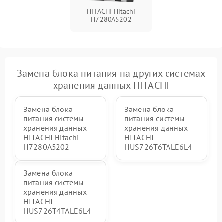
Неисправность системы
1000 ₽
Подробнее →
HITACHI Hitachi
вентиляции
H7280A5202
Проблемы с заземлением
1000 ₽
Подробнее →
Неисправность системы
Замена блока питания на других системах
резервирования питания
2000 ₽
Подробнее →
(ИБП)
хранения данных HITACHI
Повреждение кабелей
Замена блока
Замена блока
500 ₽
Подробнее →
подключения
питания системы
питания системы
хранения данных
хранения данных
HITACHI Hitachi
HITACHI
Неисправность системы
2000 ₽
Подробнее →
шифрования данных
H7280A5202
HUS726T6TALE6L4
Замена блока
питания системы
хранения данных
HITACHI
HUS726T4TALE6L4