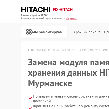
FIX-HITACHI
Ремонт устройств HITACHI
Специализированный cервисный центр г.
Мурманск
Мы ремонтируем
Срочный ремонт
Це
ITACHI в Мурманске
Система хранения данных HITACHI замена модуля памят
Замена модуля памя
хранения данных HI
Мурманске
Привезем и увезем систему хранения данн
доставкой
Гарантия на наши работы по ремонту сист
Ремонт кондиционеров HITACHI
Ремонт стиральных машин HITACHI
Ремонт холодильников HITACHI
Ремонт морозильных камер HITACHI
Ремонт кухонных плит HITACHI
Ремонт сушильных машин HITACHI
Ремонт снегоуборщиков HITACHI
Ремонт варочных панелей HITACHI
Ремонт водонагревателей HITACHI
Ремонт посудомоечных машин HITACHI