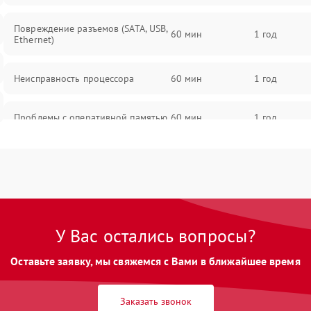
Повреждение разъемов (SATA, USB,
60 мин
1 год
Ethernet)
Неисправность процессора
60 мин
1 год
Проблемы с оперативной памятью
60 мин
1 год
Неисправность системы
60 мин
1 год
резервирования
Проблемы с пайкой на плате
60 мин
1 год
У Вас остались вопросы?
Неисправность сетевого адаптера
60 мин
1 год
Оставьте заявку, мы свяжемся с Вами в ближайшее время
Повреждение внутренних
60 мин
1 год
проводов
Заказать звонок