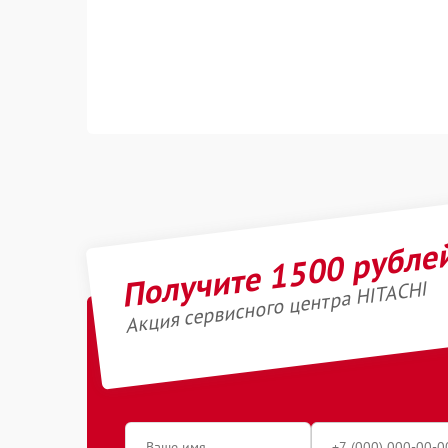
Получите 1500 рубле
Акция сервисного центра HITACHI