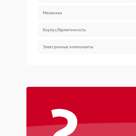
Механика
Корпус/Герметичность
Электронные компоненты
Механические повреждения
Программное обеспечение
?
Накопители
Механические/Электроника
Накопители/Программное обеспечение