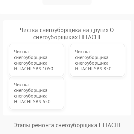
Повреждение системы
2000 ₽
Подробнее →
гидравлики (если есть)
Неисправность системы
Чистка снегоуборщика на других О
1000 ₽
Подробнее →
регулировки высоты
снегоуборщиках HITACHI
Чистка
Чистка
снегоуборщика
снегоуборщика
снегоуборщика
снегоуборщика
HITACHI SBS 1050
HITACHI SBS 850
Чистка
снегоуборщика
снегоуборщика
HITACHI SBS 650
Этапы ремонта снегоуборщика HITACHI