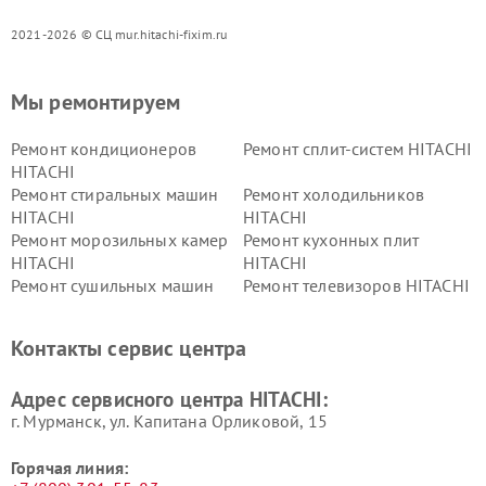
2021-2026 © СЦ mur.hitachi-fixim.ru
Мы ремонтируем
Ремонт кондиционеров
Ремонт сплит-систем HITACHI
HITACHI
Ремонт стиральных машин
Ремонт холодильников
HITACHI
HITACHI
Ремонт морозильных камер
Ремонт кухонных плит
HITACHI
HITACHI
Ремонт сушильных машин
Ремонт телевизоров HITACHI
HITACHI
Ремонт систем хранения
Ремонт снегоуборщиков
Контакты сервис центра
данных HITACHI
HITACHI
Ремонт варочных панелей
Ремонт водонагревателей
Адрес сервисного центра HITACHI:
HITACHI
HITACHI
г. Мурманск, ул. Капитана Орликовой, 15
Горячая линия: