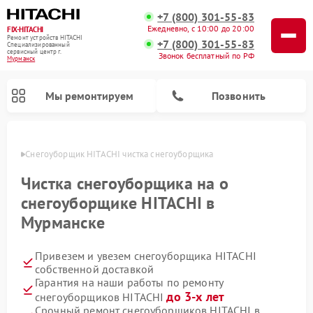
+7 (800) 301-55-83
Ежедневно, с 10:00 до 20:00
FIX-HITACHI
Ремонт устройств HITACHI
+7 (800) 301-55-83
Специализированный
cервисный центр г.
Звонок бесплатный по РФ
Мурманск
Мы ремонтируем
Позвонить
анске
Снегоуборщик HITACHI чистка снегоуборщика
Чистка снегоуборщика на о
снегоуборщике HITACHI в
Мурманске
Привезем и увезем снегоуборщика HITACHI
собственной доставкой
Гарантия на наши работы по ремонту
Ремонт систем хранения данных HITACHI
Ремонт кондиционеров HITACHI
Ремонт стиральных машин HITACHI
Ремонт морозильных камер HITACHI
Ремонт сушильных машин HITACHI
Ремонт водонагревателей HITACHI
Ремонт варочных панелей HITACHI
Ремонт посудомоечных машин HITACHI
до 3-х лет
снегоуборщиков HITACHI
Срочный ремонт снегоуборщиков HITACHI в