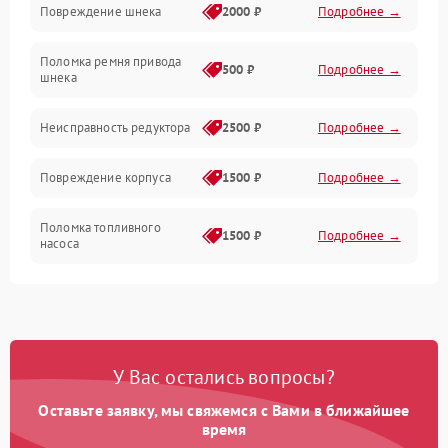
Повреждение шнека
2000 ₽
Подробнее →
Двигатель
Поломка ремня привода
500 ₽
Подробнее →
шнека
Неисправность редуктора
2500 ₽
Подробнее →
Повреждение корпуса
1500 ₽
Подробнее →
Поломка топливного
1500 ₽
Подробнее →
насоса
Повреждение топливного
1000 ₽
Подробнее →
бака
Неисправность
1500 ₽
Подробнее →
У Вас остались вопросы?
карбюратора
Оставьте заявку, мы свяжемся с Вами в ближайшее
Повреждение воздушного
время
300 ₽
Подробнее →
фильтра