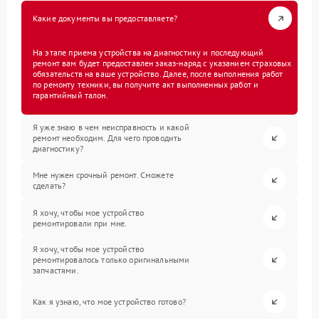
Какие документы вы предоставляете?
На этапе приема устройства на диагностику и последующий
ремонт вам будет предоставлен заказ-наряд с указанием страховых
обязательств на ваше устройство. Далее, после выполнения работ
по ремонту техники, вы получите акт выполненных работ и
гарантийный талон.
Я уже знаю в чем неисправность и какой
ремонт необходим. Для чего проводить
диагностику?
Мне нужен срочный ремонт. Сможете
сделать?
Я хочу, чтобы мое устройство
ремонтировали при мне.
Я хочу, чтобы мое устройство
ремонтировалось только оригинальными
запчастями.
Как я узнаю, что мое устройство готово?