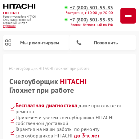
+7 (800) 301-55-83
Ежедневно, с 10:00 до 20:00
FIX-HITACHI
Ремонт устройств HITACHI
+7 (800) 301-55-83
Специализированный
cервисный центр г.
Звонок бесплатный по РФ
Мурманск
Мы ремонтируем
Позвонить
анске
Снегоуборщик HITACHI глохнет при работе
Снегоуборщик
HITACHI
Глохнет при работе
Бесплатная диагностика
даже при отказе от
ремонта
Привезем и увезем снегоуборщика HITACHI
собственной доставкой
Ремонт систем хранения данных HITACHI
Ремонт кондиционеров HITACHI
Ремонт стиральных машин HITACHI
Ремонт морозильных камер HITACHI
Ремонт сушильных машин HITACHI
Ремонт водонагревателей HITACHI
Ремонт варочных панелей HITACHI
Ремонт посудомоечных машин HITACHI
Гарантия на наши работы по ремонту
до 3-х лет
снегоуборщиков HITACHI