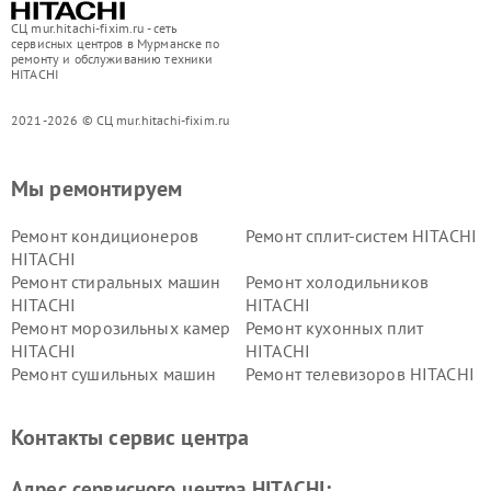
СЦ mur.hitachi-fixim.ru - сеть
сервисных центров в Мурманске по
ремонту и обслуживанию техники
HITACHI
2021-2026 © СЦ mur.hitachi-fixim.ru
Мы ремонтируем
Ремонт кондиционеров
Ремонт сплит-систем HITACHI
HITACHI
Ремонт стиральных машин
Ремонт холодильников
HITACHI
HITACHI
Ремонт морозильных камер
Ремонт кухонных плит
HITACHI
HITACHI
Ремонт сушильных машин
Ремонт телевизоров HITACHI
HITACHI
Ремонт систем хранения
Ремонт снегоуборщиков
Контакты сервис центра
данных HITACHI
HITACHI
Ремонт варочных панелей
Ремонт водонагревателей
Адрес сервисного центра HITACHI:
HITACHI
HITACHI