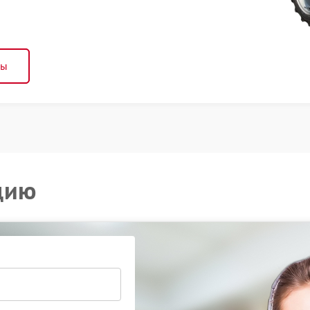
ны
цию