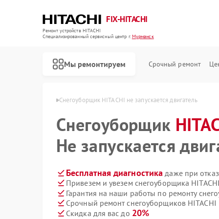
FIX-HITACHI
Ремонт устройств HITACHI
Специализированный cервисный центр г.
Мурманск
Мы ремонтируем
Срочный ремонт
Це
ITACHI в Мурманске
Снегоуборщик HITACHI не запускается двигатель
Снегоуборщик
HITA
Не запускается двиг
Бесплатная диагностика
даже при отказ
Привезем и увезем снегоуборщика HITACHI
Гарантия на наши работы по ремонту сне
Срочный ремонт снегоуборщиков HITACHI в
20%
Скидка для вас до
Ремонт кондиционеров HITACHI
Ремонт стиральных машин HITACHI
Ремонт холодильников HITACHI
Ремонт морозильных камер HITACHI
Ремонт кухонных плит HITACHI
Ремонт сушильных машин HITACHI
Ремонт систем хранения данных HITACHI
Ремонт варочных панелей HITACHI
Ремонт водонагревателей HITACHI
Ремонт посудомоечных машин HITACHI