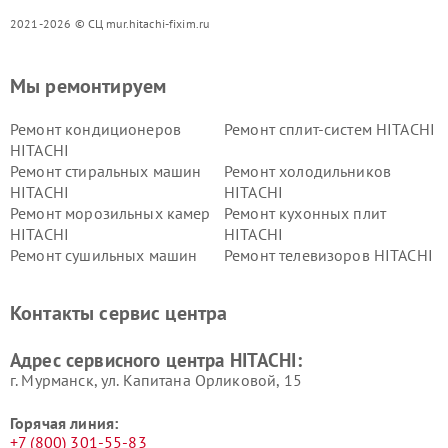
2021-2026 © СЦ mur.hitachi-fixim.ru
Мы ремонтируем
Ремонт кондиционеров
Ремонт сплит-систем HITACHI
HITACHI
Ремонт стиральных машин
Ремонт холодильников
HITACHI
HITACHI
Ремонт морозильных камер
Ремонт кухонных плит
HITACHI
HITACHI
Ремонт сушильных машин
Ремонт телевизоров HITACHI
HITACHI
Ремонт систем хранения
Ремонт снегоуборщиков
Контакты сервис центра
данных HITACHI
HITACHI
Ремонт варочных панелей
Ремонт водонагревателей
Адрес сервисного центра HITACHI:
HITACHI
HITACHI
г. Мурманск, ул. Капитана Орликовой, 15
Горячая линия:
+7 (800) 301-55-83