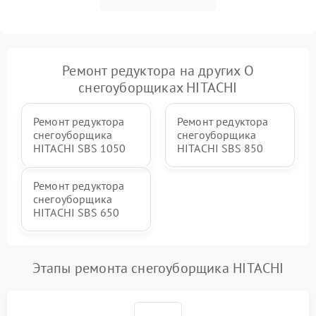
Повреждение системы
2000 ₽
Подробнее →
гидравлики (если есть)
Неисправность системы
Ремонт редуктора на других О
1000 ₽
Подробнее →
регулировки высоты
снегоуборщиках HITACHI
Ремонт редуктора
Ремонт редуктора
снегоуборщика
снегоуборщика
HITACHI SBS 1050
HITACHI SBS 850
Ремонт редуктора
снегоуборщика
HITACHI SBS 650
Этапы ремонта снегоуборщика HITACHI