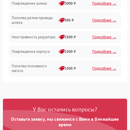
Повреждение шнека
2000 ₽
Подробнее →
Двигатель
Поломка ремня привода
500 ₽
Подробнее →
шнека
Неисправность редуктора
2500 ₽
Подробнее →
Повреждение корпуса
1500 ₽
Подробнее →
Поломка топливного
1500 ₽
Подробнее →
насоса
Повреждение топливного
1000 ₽
Подробнее →
бака
Неисправность
1500 ₽
Подробнее →
У Вас остались вопросы?
карбюратора
Оставьте заявку, мы свяжемся с Вами в ближайшее
Повреждение воздушного
время
300 ₽
Подробнее →
фильтра