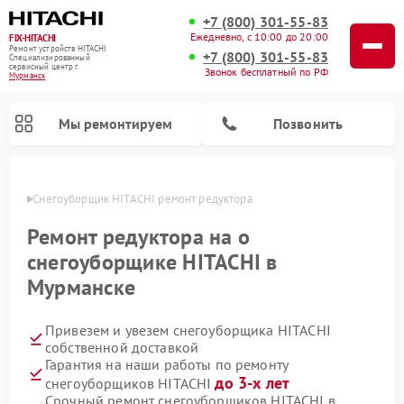
+7 (800) 301-55-83
Ежедневно, с 10:00 до 20:00
FIX-HITACHI
Ремонт устройств HITACHI
+7 (800) 301-55-83
Специализированный
cервисный центр г.
Звонок бесплатный по РФ
Мурманск
Мы ремонтируем
Позвонить
анске
Снегоуборщик HITACHI ремонт редуктора
Ремонт редуктора на о
снегоуборщике HITACHI в
Мурманске
Привезем и увезем снегоуборщика HITACHI
собственной доставкой
Гарантия на наши работы по ремонту
Ремонт систем хранения данных HITACHI
Ремонт кондиционеров HITACHI
Ремонт стиральных машин HITACHI
Ремонт морозильных камер HITACHI
Ремонт сушильных машин HITACHI
Ремонт водонагревателей HITACHI
Ремонт варочных панелей HITACHI
Ремонт посудомоечных машин HITACHI
до 3-х лет
снегоуборщиков HITACHI
Срочный ремонт снегоуборщиков HITACHI в