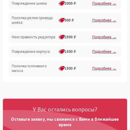
Повреждение шнека
2000 ₽
Подробнее →
Двигатель
Поломка ремня привода
500 ₽
Подробнее →
шнека
Неисправность редуктора
2500 ₽
Подробнее →
Повреждение корпуса
1500 ₽
Подробнее →
Поломка топливного
1500 ₽
Подробнее →
насоса
Повреждение топливного
1000 ₽
Подробнее →
бака
Неисправность
1500 ₽
Подробнее →
У Вас остались вопросы?
карбюратора
Оставьте заявку, мы свяжемся с Вами в ближайшее
Повреждение воздушного
время
300 ₽
Подробнее →
фильтра