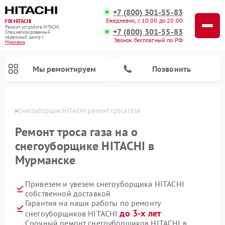
+7 (800) 301-55-83
Ежедневно, с 10:00 до 20:00
FIX-HITACHI
Ремонт устройств HITACHI
+7 (800) 301-55-83
Специализированный
cервисный центр г.
Звонок бесплатный по РФ
Мурманск
Мы ремонтируем
Позвонить
анске
Снегоуборщик HITACHI ремонт троса газа
Ремонт троса газа на о
снегоуборщике HITACHI в
Мурманске
Привезем и увезем снегоуборщика HITACHI
собственной доставкой
Гарантия на наши работы по ремонту
Ремонт систем хранения данных HITACHI
Ремонт кондиционеров HITACHI
Ремонт стиральных машин HITACHI
Ремонт морозильных камер HITACHI
Ремонт сушильных машин HITACHI
Ремонт водонагревателей HITACHI
Ремонт варочных панелей HITACHI
Ремонт посудомоечных машин HITACHI
до 3-х лет
снегоуборщиков HITACHI
Срочный ремонт снегоуборщиков HITACHI в