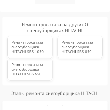
Повреждение системы
2000 ₽
Подробнее →
гидравлики (если есть)
Неисправность системы
Ремонт троса газа на других О
1000 ₽
Подробнее →
регулировки высоты
снегоуборщиках HITACHI
Ремонт троса газа
Ремонт троса газа
снегоуборщика
снегоуборщика
HITACHI SBS 1050
HITACHI SBS 850
Ремонт троса газа
снегоуборщика
HITACHI SBS 650
Этапы ремонта снегоуборщика HITACHI