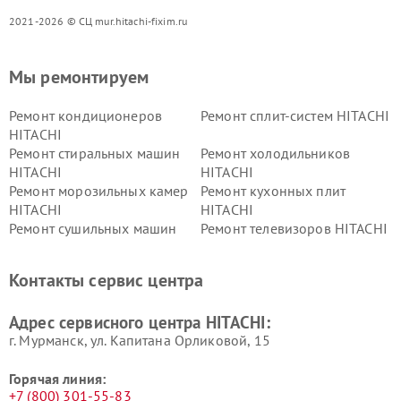
2021-2026 © СЦ mur.hitachi-fixim.ru
Мы ремонтируем
Ремонт кондиционеров
Ремонт сплит-систем HITACHI
HITACHI
Ремонт стиральных машин
Ремонт холодильников
HITACHI
HITACHI
Ремонт морозильных камер
Ремонт кухонных плит
HITACHI
HITACHI
Ремонт сушильных машин
Ремонт телевизоров HITACHI
HITACHI
Ремонт систем хранения
Ремонт снегоуборщиков
Контакты сервис центра
данных HITACHI
HITACHI
Ремонт варочных панелей
Ремонт водонагревателей
Адрес сервисного центра HITACHI:
HITACHI
HITACHI
г. Мурманск, ул. Капитана Орликовой, 15
Горячая линия:
+7 (800) 301-55-83