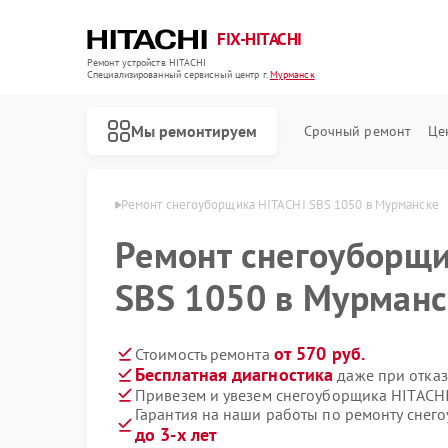
FIX-HITACHI
Ремонт устройств HITACHI
Специализированный cервисный центр г.
Мурманск
Мы ремонтируем
Срочный ремонт
Це
ITACHI в Мурманске
Ремонт снегоуборщика HITACHI SBS 1050 в Мурманске
Ремонт снегоуборщи
SBS 1050 в Мурманс
от 570 руб.
Стоимость ремонта
Бесплатная диагностика
даже при отказ
Привезем и увезем снегоуборщика HITACHI
Гарантия на наши работы по ремонту снег
до 3-х лет
Ремонт кондиционеров HITACHI
Ремонт стиральных машин HITACHI
Ремонт холодильников HITACHI
Ремонт морозильных камер HITACHI
Ремонт кухонных плит HITACHI
Ремонт сушильных машин HITACHI
Ремонт систем хранения данных HITACHI
Ремонт варочных панелей HITACHI
Ремонт водонагревателей HITACHI
Ремонт посудомоечных машин HITACHI