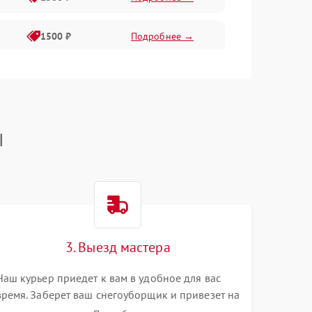
1500 ₽
Подробнее →
1000 ₽
Подробнее →
1500 ₽
Подробнее →
I
300 ₽
Подробнее →
1500 ₽
Подробнее →
1000 ₽
Подробнее →
3. Выезд мастера
Наш курьер приедет к вам в удобное для вас
1000 ₽
Подробнее →
время. Заберет ваш снегоуборщик и привезет на
склад для диагностики.