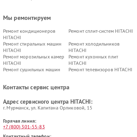
Мы ремонтируем
Ремонт кондиционеров
Ремонт сплит-систем HITACHI
HITACHI
Ремонт стиральных машин
Ремонт холодильников
HITACHI
HITACHI
Ремонт морозильных камер
Ремонт кухонных плит
HITACHI
HITACHI
Ремонт сушильных машин
Ремонт телевизоров HITACHI
HITACHI
Ремонт систем хранения
Ремонт снегоуборщиков
Контакты сервис центра
данных HITACHI
HITACHI
Ремонт варочных панелей
Ремонт водонагревателей
Адрес сервисного центра HITACHI:
HITACHI
HITACHI
г. Мурманск, ул. Капитана Орликовой, 15
Горячая линия:
+7 (800) 301-55-83
Контактный телефон: