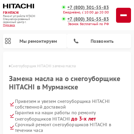
+7 (800) 301-55-83
Ежедневно, с 10:00 до 20:00
FIX-HITACHI
Ремонт устройств HITACHI
+7 (800) 301-55-83
Специализированный
cервисный центр г.
Звонок бесплатный по РФ
Мурманск
Мы ремонтируем
Позвонить
анске
Снегоуборщик HITACHI замена масла
Замена масла на о снегоуборщике
HITACHI в Мурманске
Привезем и увезем снегоуборщика HITACHI
собственной доставкой
Гарантия на наши работы по ремонту
до 3-х лет
снегоуборщиков HITACHI
Ремонт систем хранения данных HITACHI
Ремонт кондиционеров HITACHI
Ремонт стиральных машин HITACHI
Ремонт морозильных камер HITACHI
Ремонт сушильных машин HITACHI
Ремонт водонагревателей HITACHI
Ремонт варочных панелей HITACHI
Ремонт посудомоечных машин HITACHI
Срочный ремонт снегоуборщиков HITACHI в
течении часа