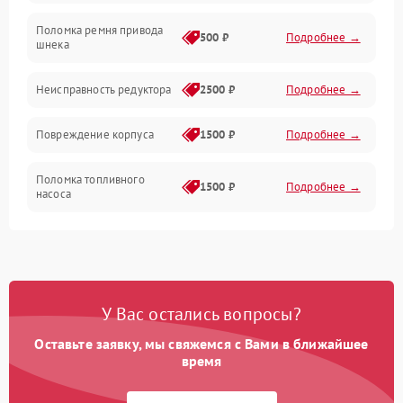
Поломка ремня привода
500 ₽
Подробнее →
шнека
Неисправность редуктора
2500 ₽
Подробнее →
Повреждение корпуса
1500 ₽
Подробнее →
Поломка топливного
1500 ₽
Подробнее →
насоса
Повреждение топливного
1000 ₽
Подробнее →
бака
Неисправность
1500 ₽
Подробнее →
У Вас остались вопросы?
карбюратора
Оставьте заявку, мы свяжемся с Вами в ближайшее
Повреждение воздушного
время
300 ₽
Подробнее →
фильтра