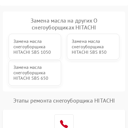
2000 ₽
Подробнее →
гидравлики (если есть)
Неисправность системы
Замена масла на других О
1000 ₽
Подробнее →
регулировки высоты
снегоуборщиках HITACHI
Замена масла
Замена масла
снегоуборщика
снегоуборщика
HITACHI SBS 1050
HITACHI SBS 850
Замена масла
снегоуборщика
HITACHI SBS 650
Этапы ремонта снегоуборщика HITACHI