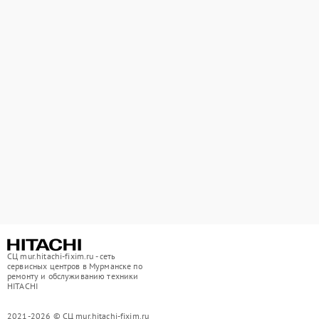
СЦ mur.hitachi-fixim.ru - сеть
сервисных центров в Мурманске по
ремонту и обслуживанию техники
HITACHI
2021-2026 © СЦ mur.hitachi-fixim.ru