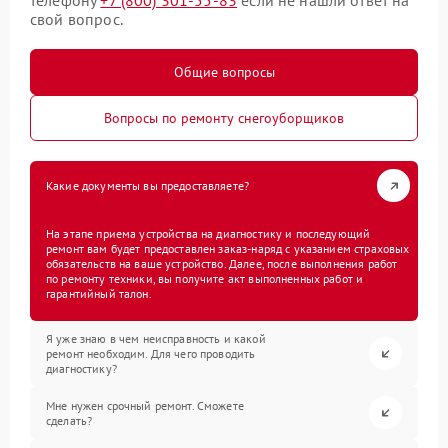
телефону
+7 (800) 301-55-83
если не нашли ответ на
свой вопрос.
Общие вопросы
Вопросы по ремонту снегоуборщиков
Какие документы вы предоставляете?
На этапе приема устройства на диагностику и последующий
ремонт вам будет предоставлен заказ-наряд с указанием страховых
обязательств на ваше устройство. Далее, после выполнения работ
по ремонту техники, вы получите акт выполненных работ и
гарантийный талон.
Я уже знаю в чем неисправность и какой
ремонт необходим. Для чего проводить
диагностику?
Мне нужен срочный ремонт. Сможете
сделать?