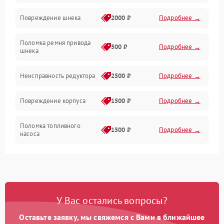
Повреждение шнека
2000 ₽
Подробнее →
Двигатель
Поломка ремня привода
500 ₽
Подробнее →
шнека
Неисправность редуктора
2500 ₽
Подробнее →
Повреждение корпуса
1500 ₽
Подробнее →
Поломка топливного
1500 ₽
Подробнее →
насоса
Повреждение топливного
1000 ₽
Подробнее →
бака
Неисправность
1500 ₽
Подробнее →
У Вас остались вопросы?
карбюратора
Оставьте заявку, мы свяжемся с Вами в ближайшее