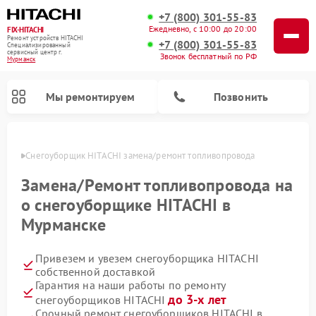
+7 (800) 301-55-83
Ежедневно, с 10:00 до 20:00
FIX-HITACHI
Ремонт устройств HITACHI
+7 (800) 301-55-83
Специализированный
cервисный центр г.
Звонок бесплатный по РФ
Мурманск
Мы ремонтируем
Позвонить
анске
Снегоуборщик HITACHI замена/pемонт топливопровода
Замена/Pемонт топливопровода на
о снегоуборщике HITACHI в
Мурманске
Привезем и увезем снегоуборщика HITACHI
собственной доставкой
Гарантия на наши работы по ремонту
Ремонт систем хранения данных HITACHI
Ремонт кондиционеров HITACHI
Ремонт стиральных машин HITACHI
Ремонт морозильных камер HITACHI
Ремонт сушильных машин HITACHI
Ремонт водонагревателей HITACHI
Ремонт варочных панелей HITACHI
Ремонт посудомоечных машин HITACHI
до 3-х лет
снегоуборщиков HITACHI
Срочный ремонт снегоуборщиков HITACHI в