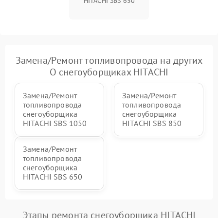
HITACHI SBS 650
Повреждение системы
2000 ₽
Подробнее →
гидравлики (если есть)
Неисправность системы
Замена/Pемонт топливопровода на других
1000 ₽
Подробнее →
регулировки высоты
О снегоуборщиках HITACHI
Замена/Pемонт
Замена/Pемонт
топливопровода
топливопровода
снегоуборщика
снегоуборщика
HITACHI SBS 1050
HITACHI SBS 850
Замена/Pемонт
топливопровода
снегоуборщика
HITACHI SBS 650
Этапы ремонта снегоуборщика HITACHI