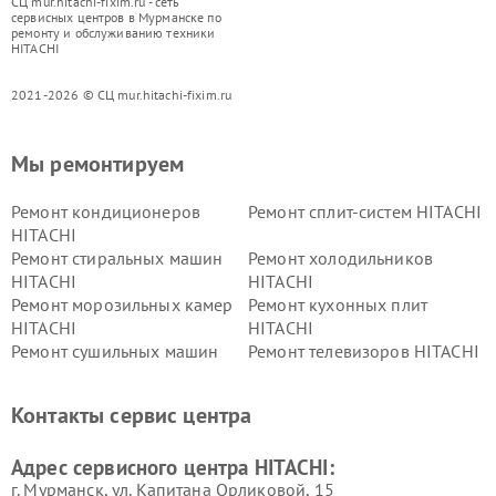
СЦ mur.hitachi-fixim.ru - сеть
сервисных центров в Мурманске по
ремонту и обслуживанию техники
HITACHI
2021-2026 © СЦ mur.hitachi-fixim.ru
Мы ремонтируем
Ремонт кондиционеров
Ремонт сплит-систем HITACHI
HITACHI
Ремонт стиральных машин
Ремонт холодильников
HITACHI
HITACHI
Ремонт морозильных камер
Ремонт кухонных плит
HITACHI
HITACHI
Ремонт сушильных машин
Ремонт телевизоров HITACHI
HITACHI
Ремонт систем хранения
Ремонт снегоуборщиков
Контакты сервис центра
данных HITACHI
HITACHI
Ремонт варочных панелей
Ремонт водонагревателей
Адрес сервисного центра HITACHI:
HITACHI
HITACHI
г. Мурманск, ул. Капитана Орликовой, 15