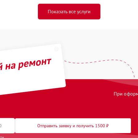
Показать все услуги
й на ремонт
При оформл
Отправить заявку и получить 1500 ₽
сти