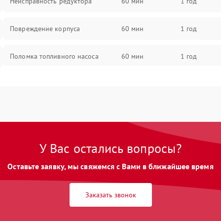
Неисправность редуктора
60 мин
1 год
Повреждение корпуса
60 мин
1 год
Поломка топливного насоса
60 мин
1 год
Повреждение топливного бака
60 мин
1 год
Неисправность карбюратора
60 мин
1 год
Повреждение воздушного фильтра
60 мин
1 год
У Вас остались вопросы?
Оставьте заявку, мы свяжемся с Вами в ближайшее время
Неисправность системы выброса
60 мин
1 год
снега
Заказать звонок
Поломка ручки управления
60 мин
1 год