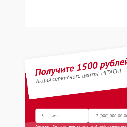
Получите 1500 рубле
Акция сервисного центра HITACHI
Отправляя, Вы соглашаетесь с
политикой конфиденциально