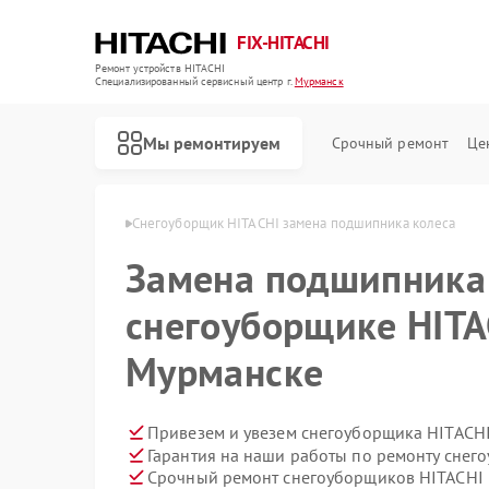
FIX-HITACHI
Ремонт устройств HITACHI
Специализированный cервисный центр г.
Мурманск
Мы ремонтируем
Срочный ремонт
Це
ITACHI в Мурманске
Снегоуборщик HITACHI замена подшипника колеса
Замена подшипника 
снегоуборщике HITA
Мурманске
Привезем и увезем снегоуборщика HITACHI
Гарантия на наши работы по ремонту сне
Срочный ремонт снегоуборщиков HITACHI в
Ремонт кондиционеров HITACHI
Ремонт стиральных машин HITACHI
Ремонт холодильников HITACHI
Ремонт морозильных камер HITACHI
Ремонт кухонных плит HITACHI
Ремонт сушильных машин HITACHI
Ремонт систем хранения данных HITACHI
Ремонт варочных панелей HITACHI
Ремонт водонагревателей HITACHI
Ремонт посудомоечных машин HITACHI