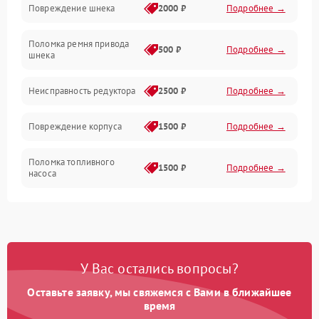
Повреждение шнека
2000 ₽
Подробнее →
Двигатель
Поломка ремня привода
500 ₽
Подробнее →
шнека
Неисправность редуктора
2500 ₽
Подробнее →
Повреждение корпуса
1500 ₽
Подробнее →
Поломка топливного
1500 ₽
Подробнее →
насоса
Повреждение топливного
1000 ₽
Подробнее →
бака
Неисправность
1500 ₽
Подробнее →
У Вас остались вопросы?
карбюратора
Оставьте заявку, мы свяжемся с Вами в ближайшее
Повреждение воздушного
время
300 ₽
Подробнее →
фильтра