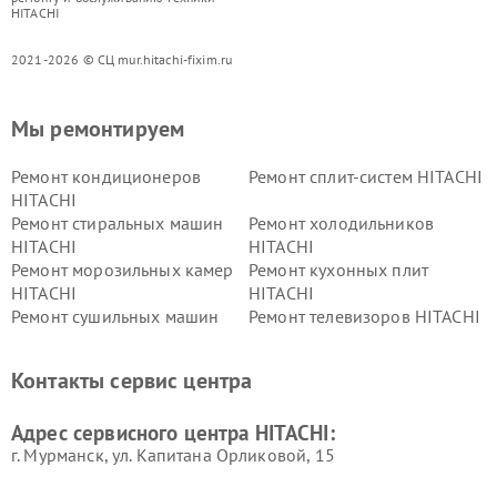
HITACHI
2021-2026 © СЦ mur.hitachi-fixim.ru
Мы ремонтируем
Ремонт кондиционеров
Ремонт сплит-систем HITACHI
HITACHI
Ремонт стиральных машин
Ремонт холодильников
HITACHI
HITACHI
Ремонт морозильных камер
Ремонт кухонных плит
HITACHI
HITACHI
Ремонт сушильных машин
Ремонт телевизоров HITACHI
HITACHI
Ремонт систем хранения
Ремонт снегоуборщиков
Контакты сервис центра
данных HITACHI
HITACHI
Ремонт варочных панелей
Ремонт водонагревателей
Адрес сервисного центра HITACHI:
HITACHI
HITACHI
г. Мурманск, ул. Капитана Орликовой, 15