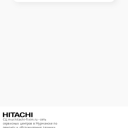
СЦ mur.hitachi-fixim.ru - сеть
сервисных центров в Мурманске по
ремонту и обслуживанию техники