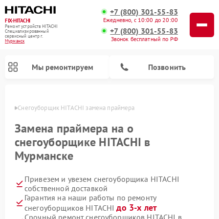
+7 (800) 301-55-83
Ежедневно, с 10:00 до 20:00
FIX-HITACHI
Ремонт устройств HITACHI
+7 (800) 301-55-83
Специализированный
cервисный центр г.
Звонок бесплатный по РФ
Мурманск
Мы ремонтируем
Позвонить
анске
Снегоуборщик HITACHI замена праймера
Замена праймера на о
снегоуборщике HITACHI в
Мурманске
Привезем и увезем снегоуборщика HITACHI
собственной доставкой
Гарантия на наши работы по ремонту
Ремонт систем хранения данных HITACHI
Ремонт кондиционеров HITACHI
Ремонт стиральных машин HITACHI
Ремонт морозильных камер HITACHI
Ремонт сушильных машин HITACHI
Ремонт водонагревателей HITACHI
Ремонт варочных панелей HITACHI
Ремонт посудомоечных машин HITACHI
до 3-х лет
снегоуборщиков HITACHI
Срочный ремонт снегоуборщиков HITACHI в