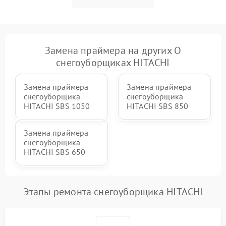
Повреждение системы
2000 ₽
Подробнее →
гидравлики (если есть)
Неисправность системы
Замена праймера на других О
1000 ₽
Подробнее →
регулировки высоты
снегоуборщиках HITACHI
Замена праймера
Замена праймера
снегоуборщика
снегоуборщика
HITACHI SBS 1050
HITACHI SBS 850
Замена праймера
снегоуборщика
HITACHI SBS 650
Этапы ремонта снегоуборщика HITACHI