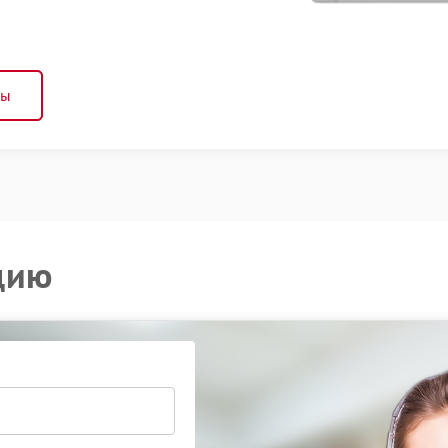
ны
цию