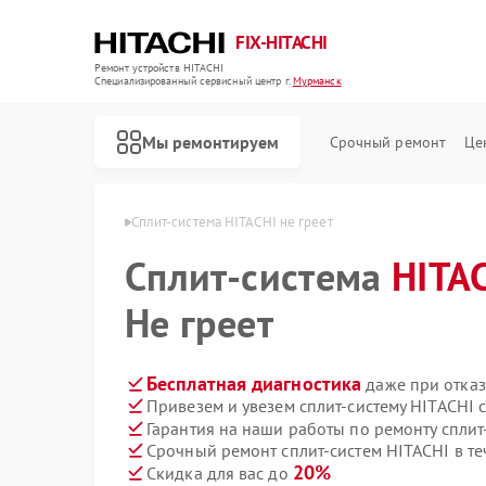
FIX-HITACHI
Ремонт устройств HITACHI
Специализированный cервисный центр г.
Мурманск
Мы ремонтируем
Срочный ремонт
Це
HITACHI в Мурманске
Сплит-система HITACHI не греет
Сплит-система
HITA
Не греет
Бесплатная диагностика
даже при отказ
Привезем и увезем сплит-систему HITACHI 
Гарантия на наши работы по ремонту спли
Срочный ремонт сплит-систем HITACHI в те
20%
Скидка для вас до
Ремонт кондиционеров HITACHI
Ремонт стиральных машин HITACHI
Ремонт холодильников HITACHI
Ремонт морозильных камер HITACHI
Ремонт кухонных плит HITACHI
Ремонт сушильных машин HITACHI
Ремонт систем хранения данных HITACHI
Ремонт снегоуборщиков HITACHI
Ремонт варочных панелей HITACHI
Ремонт водонагревателей HITACHI
Ремонт посудомоечных машин HITACHI