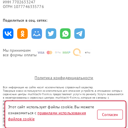
ИНН 7702633247
ОГРН 1077746335776
Поделиться в соц. сетях:
Мы принимаем
все формы оплаты
Политика конфиденциальности
Вся информация на сайте носит исключительно справочный характер.
Товарные знаки используются исключительно для описания устройств, в отношении которых
сервисные центры mur.hitachi-fixim.ru предоставляют услуги по ремонту. Услуги оказываются
в неавторизованных сервисных центрах mur.hitachi-fixim.ru, которые не связаны с
правообладателями товарных знаков или их официальными представителями.
Ремонт осуществляется для устройств, уже введенных в гражданский оборот в соответствии
Этот сайт использует файлы cookie. Вы можете
со статьей 1487 ГК РФ.
Использование товарных знаков не преследует цели индивидуализации услуг или введения
ознакомиться с
правилами использования
Согласен
потребителей в заблуждение, а служит для информирования о предоставляемых услугах по
ремонту техники указанных брендов.
файлов cookie
Представленная на сайте информация не является публичной офертой, определяемой
положениями Статьи 437(2) Гражданского кодекса РФ