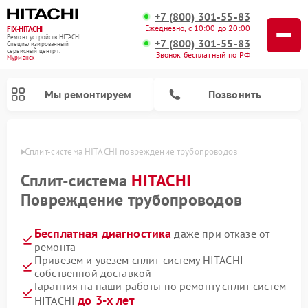
+7 (800) 301-55-83
Ежедневно, с 10:00 до 20:00
FIX-HITACHI
Ремонт устройств HITACHI
+7 (800) 301-55-83
Специализированный
cервисный центр г.
Звонок бесплатный по РФ
Мурманск
Мы ремонтируем
Позвонить
анске
Сплит-система HITACHI повреждение трубопроводов
Сплит-система
HITACHI
Повреждение трубопроводов
Бесплатная диагностика
даже при отказе от
ремонта
Привезем и увезем сплит-систему HITACHI
собственной доставкой
Ремонт кондиционеров HITACHI
Ремонт снегоуборщиков HITACHI
Ремонт водонагревателей HITACHI
Ремонт систем хранения данных HITACHI
Ремонт стиральных машин HITACHI
Ремонт морозильных камер HITACHI
Ремонт сушильных машин HITACHI
Ремонт варочных панелей HITACHI
Ремонт посудомоечных машин HITACHI
Гарантия на наши работы по ремонту сплит-систем
до 3-х лет
HITACHI