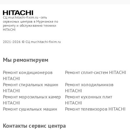
СЦ mur.hitachi-fixim.ru - сеть
сервисных центров в Мурманске по
ремонту и обслуживанию техники
HITACHI
2021-2026 © СЦ mur.hitachi-fixim.ru
Мы ремонтируем
Ремонт кондиционеров
Ремонт сплит-систем HITACHI
HITACHI
Ремонт стиральных машин
Ремонт холодильников
HITACHI
HITACHI
Ремонт морозильных камер
Ремонт кухонных плит
HITACHI
HITACHI
Ремонт сушильных машин
Ремонт телевизоров HITACHI
HITACHI
Ремонт систем хранения
Ремонт снегоуборщиков
Контакты сервис центра
данных HITACHI
HITACHI