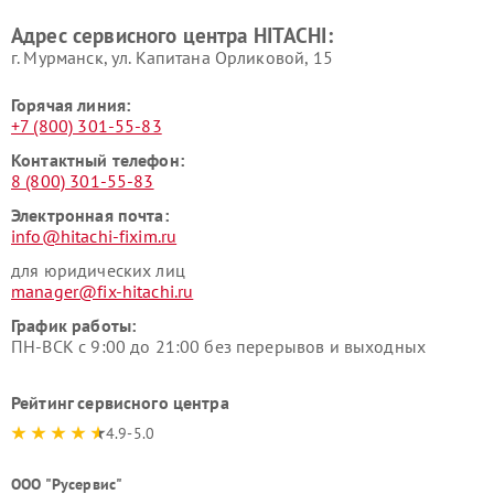
Ремонт варочных панелей
Ремонт водонагревателей
Адрес сервисного центра HITACHI:
HITACHI
HITACHI
г. Мурманск, ул. Капитана Орликовой, 15
Горячая линия:
+7 (800) 301-55-83
Контактный телефон:
8 (800) 301-55-83
Электронная почта:
info@hitachi-fixim.ru
для юридических лиц
manager@fix-hitachi.ru
График работы:
ПН-ВСК с 9:00 до 21:00 без перерывов и выходных
Рейтинг сервисного центра
4.9-5.0
ООО "Русервис"