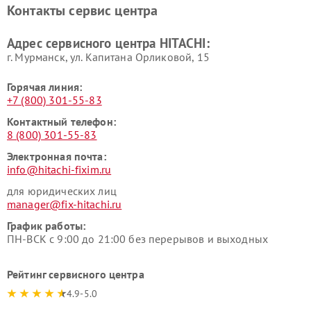
Контакты сервис центра
данных HITACHI
HITACHI
Ремонт варочных панелей
Ремонт водонагревателей
Адрес сервисного центра HITACHI:
HITACHI
HITACHI
г. Мурманск, ул. Капитана Орликовой, 15
Горячая линия:
+7 (800) 301-55-83
Контактный телефон:
8 (800) 301-55-83
Электронная почта:
info@hitachi-fixim.ru
для юридических лиц
manager@fix-hitachi.ru
График работы:
ПН-ВСК с 9:00 до 21:00 без перерывов и выходных
Рейтинг сервисного центра
4.9-5.0