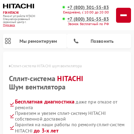
+7 (800) 301-55-83
Ежедневно, с 10:00 до 20:00
FIX-HITACHI
Ремонт устройств HITACHI
+7 (800) 301-55-83
Специализированный
cервисный центр г.
Звонок бесплатный по РФ
Мурманск
Мы ремонтируем
Позвонить
анске
Сплит-система HITACHI шум вентилятора
Сплит-система
HITACHI
Шум вентилятора
Бесплатная диагностика
даже при отказе от
ремонта
Привезем и увезем сплит-систему HITACHI
собственной доставкой
Ремонт кондиционеров HITACHI
Ремонт снегоуборщиков HITACHI
Ремонт водонагревателей HITACHI
Ремонт систем хранения данных HITACHI
Ремонт стиральных машин HITACHI
Ремонт морозильных камер HITACHI
Ремонт сушильных машин HITACHI
Ремонт варочных панелей HITACHI
Ремонт посудомоечных машин HITACHI
Гарантия на наши работы по ремонту сплит-систем
до 3-х лет
HITACHI