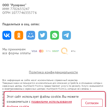
ООО "Русервис"
ИНН 7702633247
ОГРН 1077746335776
Поделиться в соц. сетях:
Мы принимаем
все формы оплаты
Политика конфиденциальности
Вся информация на сайте носит исключительно справочный характер.
Товарные знаки используются исключительно для описания устройств, в отношении которых
сервисные центры mur.hitachi-fixim.ru предоставляют услуги по ремонту. Услуги оказываются
в неавторизованных сервисных центрах mur.hitachi-fixim.ru, которые не связаны с
правообладателями товарных знаков или их официальными представителями.
Ремонт осуществляется для устройств, уже введенных в гражданский оборот в соответствии
Этот сайт использует файлы cookie. Вы можете
со статьей 1487 ГК РФ.
Использование товарных знаков не преследует цели индивидуализации услуг или введения
ознакомиться с
правилами использования
Согласен
потребителей в заблуждение, а служит для информирования о предоставляемых услугах по
ремонту техники указанных брендов.
файлов cookie